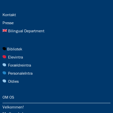
24.0:
Kontakt
25.0:
Presse
26.0:
Bilingual Department
27.0:
Bibliotek
28.0:
Elevintra
29.0:
Forældreintra
30.0:
PersonaleIntra
31.0:
Oldies
32.0:
OM OS
32.1:
Velkommen!