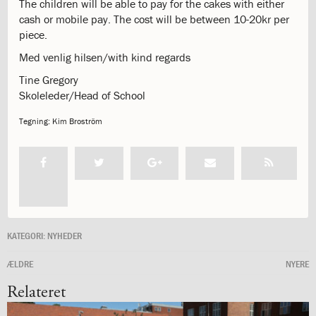
The children will be able to pay for the cakes with either
og
cash or mobile pay. The cost will be between 10-20kr per
langt
piece.
skoleliv
begynder
Med venlig hilsen/with kind regards
her
Tine Gregory
1.29:
Orienteringsmøder
Skoleleder/Head of School
1.30:
Sådan
gør
Tegning: Kim Broström
du
1.31:
Antal
pladser
og
venteliste
1.32:
Skolepenge
1.33:
Skolepenge
KATEGORI:
NYHEDER
1.34:
Tilskud
skolepenge
ÆLDRE
NYERE
1.35:
ISJ’s
Forældrefond
Relateret
1.36:
Ligestilling