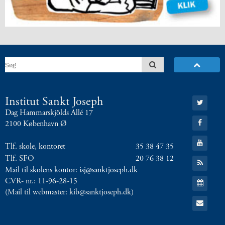
Gå
Institut Sankt Joseph
til:
Dag Hammarskjölds Allé 17
Twitter
Gå
2100 København Ø
til:
Facebook
Gå
Tlf. skole, kontoret
35 38 47 35
til:
YouTube
Tlf. SFO
20 76 38 12
Gå
til:
Mail til skolens kontor: isj@sanktjoseph.dk
RSS
Gå
CVR- nr.: 11-96-28-15
feed
til:
(Mail til webmaster: kib@sanktjoseph.dk)
Kalender
Gå
til:
Email