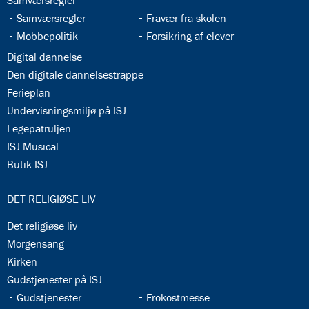
Samværsregler
34.7:
34.8:
Samværsregler
Fravær fra skolen
34.9:
34.10:
Mobbepolitik
Forsikring af elever
34.11:
Digital dannelse
34.12:
Den digitale dannelsestrappe
34.13:
Ferieplan
34.14:
Undervisningsmiljø på ISJ
34.15:
Legepatruljen
34.16:
ISJ Musical
34.17:
Butik ISJ
35.0:
DET RELIGIØSE LIV
35.1:
Det religiøse liv
35.2:
Morgensang
35.3:
Kirken
35.4:
Gudstjenester på ISJ
35.5:
35.6:
Gudstjenester
Frokostmesse