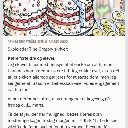
1.11:
10
days
of
giving
1.12:
Let
it
Grow
AF
KIM BROSTRÖM
DEN
9. MARTS 2022
1.13:
Move
Skoleleder Tine Gregory skriver:
it!
1.14:
Ucycle
Kære forældre og elever,
We
Jeg skriver til jer med hensyn til et ønske om at hjælpe
cycle
Ukraines børn i denne svære tid. Jeg er klar over, at en del
Recycle
af jer sikkert allerede gør jeres for at støtte dem, men jeg
1.15:
Historie
ser gerne at ISJ som et fællesskab viser vores engagement
1.16:
Bombningen
i at hjælpe.
af
Vi har derfor besluttet, at vi arrangerer et kagesalg på
Institut
fredag d. 11 marts.
Jeanne
d’Arc
Til de af jer, der har mulighed, bedes I/jeres børn
1.17:
Markering
medbringe kager, fredag morgen ml. 7.45-8.15. Ledelsen
af
vil stå ude foran skolen for at tage imod. Eleverne får