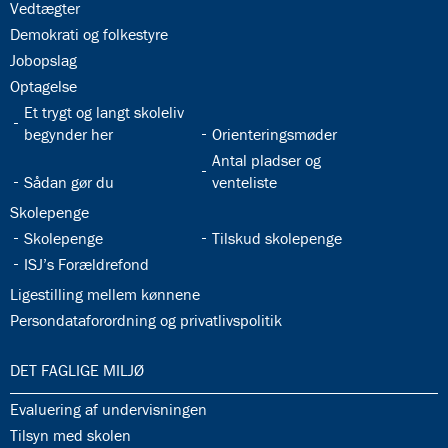
32.24:
Vedtægter
32.25:
Demokrati og folkestyre
32.26:
Jobopslag
32.27:
Optagelse
32.28:
Et trygt og langt skoleliv
32.29:
begynder her
Orienteringsmøder
32.31:
Antal pladser og
32.30:
Sådan gør du
venteliste
32.32:
Skolepenge
32.33:
32.34:
Skolepenge
Tilskud skolepenge
32.35:
ISJ’s Forældrefond
32.36:
Ligestilling mellem kønnene
32.37:
Persondataforordning og privatlivspolitik
33.0:
DET FAGLIGE MILJØ
33.1:
Evaluering af undervisningen
33.2:
Tilsyn med skolen