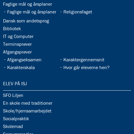
33.3:
Faglige mål og årsplaner
33.4:
33.5:
Faglige mål og årsplaner
Religionsfaget
33.6:
Dansk som andetsprog
33.7:
Bibliotek
33.8:
IT og Computer
33.9:
Terminsprøver
33.10:
Afgangsprøver
33.11:
33.12:
Afgangseksamen
Karaktergennemsnit
33.13:
33.14:
Karakterskala
Hvor går eleverne hen?
34.0:
ELEV PÅ ISJ
34.1:
SFO Liljen
34.2:
En skole med traditioner
34.3:
Skole/hjemsamarbejdet
34.4:
Socialpraktik
34.5:
Skolemad
34.6: