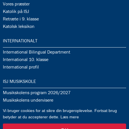
35.7:
Vores præster
35.8:
Katolik på ISJ
35.9:
Retræte i 9. klasse
35.10:
Katolsk leksikon
36.0:
INTERNATIONALT
36.1:
International Bilingual Department
36.2:
International 10. klasse
36.3:
International profil
37.0:
ISJ MUSIKSKOLE
37.1:
Musikskolens program 2026/2027
37.2:
Musikskolens undervisere
37.3:
Tilmeldingprocedure til musikskolen
Vi bruger cookies for at sikre din brugeroplevelse. Fortsat brug
37.4:
Generelle informationer & betingelser
betyder at du accepterer dette.
Læs mere