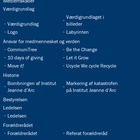
32.2:
Medlemskaber
32.3:
Værdigrundlag
32.5:
Værdigrundlaget i
32.4:
Værdigrundlag
billeder
32.6:
32.7:
Logo
Labyrinten
32.8:
Ansvar for medmennesket og verden
32.9:
32.10:
CommuniTree
Be the Change
32.11:
32.12:
10 days of giving
Let it Grow
32.13:
32.14:
Move it!
Ucycle We cycle Recycle
32.15:
Historie
32.16:
32.17:
Bombningen af Institut
Markering af katastrofen
Jeanne d’Arc
på Institut Jeanne d’Arc
32.18:
Bestyrelsen
32.19:
Ledelsen
32.20:
Ledelsen
32.21:
Forældrerådet
32.22:
32.23:
Forældrerådet
Referat forældreråd