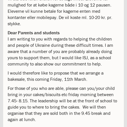
katastrofen
mulighed for at købe kagerne både i 10 og 12 pausen.
på
Eleverne vil kunne betale for kagerne enten med
Institut
kontanter eller mobilepay. De vil koste ml. 10-20 kr. pr.
Jeanne
stykke.
d’Arc
Dear Parents and students
1.18:
Bestyrelsen
I am writing to you with regards to helping the children
1.19:
Ledelsen
and people of Ukraine during these difficult times. I am
1.20:
Ledelsen
aware that a number of you are probably already doing
1.21:
Forældrerådet
yours to support them, but I would like ISJ, as a school
1.22:
Forældrerådet
community to also show our commitment to help.
1.23:
Referat
I would therefore like to propose that we arrange a
forældreråd
bakesale, this coming Friday, 11th March.
1.24:
Vedtægter
1.25:
Demokrati
For those of you who are able, please can you/your child
og
bring in your cakes/biscuits etc friday morning between
folkestyre
7.45- 8.15. The leadership will be at the front of school to
1.26:
Jobopslag
guide you to where to bring the cakes. We will then
1.27:
Optagelse
organise that they are sold both in the 9.45 break and
1.28:
Et
again at lunch.
trygt