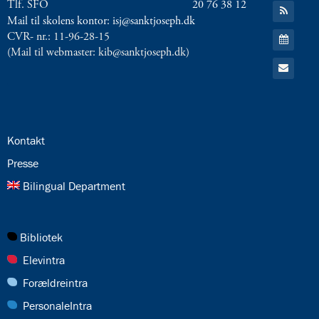
Tlf. SFO
20 76 38 12
Gå
til:
Mail til skolens kontor: isj@sanktjoseph.dk
RSS
Gå
CVR- nr.: 11-96-28-15
feed
til:
(Mail til webmaster: kib@sanktjoseph.dk)
Kalender
Gå
til:
Email
24.0:
Kontakt
25.0:
Presse
26.0:
Bilingual Department
27.0:
Bibliotek
28.0:
Elevintra
29.0:
Forældreintra
30.0:
PersonaleIntra