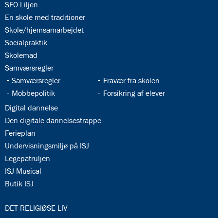
34.1:
SFO Liljen
34.2:
En skole med traditioner
34.3:
Skole/hjemsamarbejdet
34.4:
Socialpraktik
34.5:
Skolemad
34.6:
Samværsregler
34.7:
34.8:
Samværsregler
Fravær fra skolen
34.9:
34.10:
Mobbepolitik
Forsikring af elever
34.11:
Digital dannelse
34.12:
Den digitale dannelsestrappe
34.13:
Ferieplan
34.14:
Undervisningsmiljø på ISJ
34.15:
Legepatruljen
34.16:
ISJ Musical
34.17:
Butik ISJ
35.0:
DET RELIGIØSE LIV