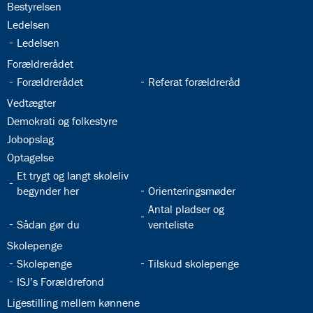
32.18:
Bestyrelsen
32.19:
Ledelsen
32.20:
Ledelsen
32.21:
Forældrerådet
32.22:
32.23:
Forældrerådet
Referat forældreråd
32.24:
Vedtægter
32.25:
Demokrati og folkestyre
32.26:
Jobopslag
32.27:
Optagelse
32.28:
Et trygt og langt skoleliv
32.29:
begynder her
Orienteringsmøder
32.31:
Antal pladser og
32.30:
Sådan gør du
venteliste
32.32:
Skolepenge
32.33:
32.34:
Skolepenge
Tilskud skolepenge
32.35:
ISJ’s Forældrefond
32.36:
Ligestilling mellem kønnene