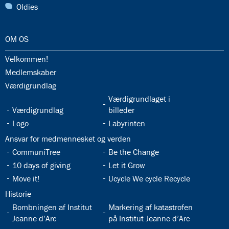
31.0:
Oldies
32.0:
OM OS
32.1:
Velkommen!
32.2:
Medlemskaber
32.3:
Værdigrundlag
32.5:
Værdigrundlaget i
32.4:
Værdigrundlag
billeder
32.6:
32.7:
Logo
Labyrinten
32.8:
Ansvar for medmennesket og verden
32.9:
32.10:
CommuniTree
Be the Change
32.11:
32.12:
10 days of giving
Let it Grow
32.13:
32.14:
Move it!
Ucycle We cycle Recycle
32.15:
Historie
32.16:
32.17:
Bombningen af Institut
Markering af katastrofen
Jeanne d’Arc
på Institut Jeanne d’Arc