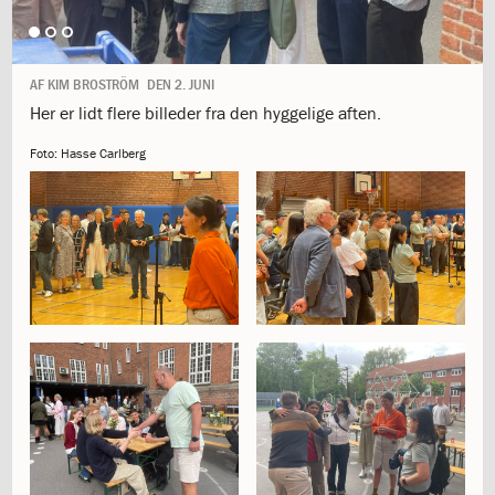
1.11:
10
days
of
giving
AF
KIM BROSTRÖM
DEN
2. JUNI
1.12:
Let
Her er lidt flere billeder fra den hyggelige aften.
it
Grow
Foto: Hasse Carlberg
1.13:
Move
it!
1.14:
Ucycle
We
cycle
Recycle
1.15:
Historie
1.16:
Bombningen
af
Institut
Jeanne
d’Arc
1.17:
Markering
af