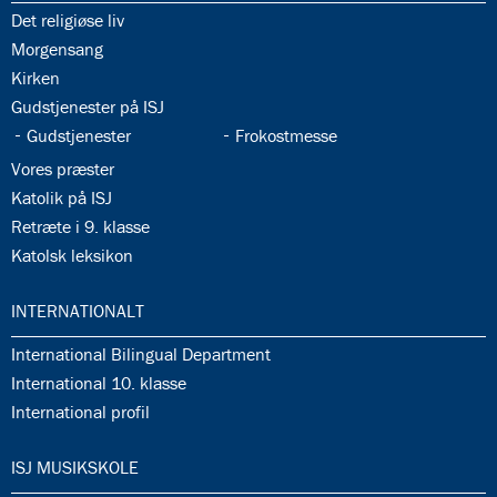
35.1:
Det religiøse liv
35.2:
Morgensang
35.3:
Kirken
35.4:
Gudstjenester på ISJ
35.5:
35.6:
Gudstjenester
Frokostmesse
35.7:
Vores præster
35.8:
Katolik på ISJ
35.9:
Retræte i 9. klasse
35.10:
Katolsk leksikon
36.0:
INTERNATIONALT
36.1:
International Bilingual Department
36.2:
International 10. klasse
36.3:
International profil
37.0:
ISJ MUSIKSKOLE