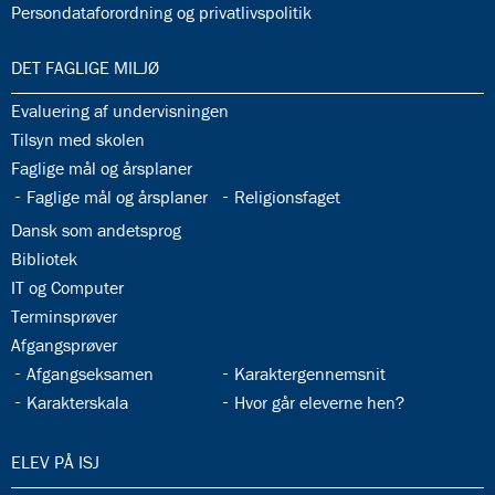
32.37:
Persondataforordning og privatlivspolitik
33.0:
DET FAGLIGE MILJØ
33.1:
Evaluering af undervisningen
33.2:
Tilsyn med skolen
33.3:
Faglige mål og årsplaner
33.4:
33.5:
Faglige mål og årsplaner
Religionsfaget
33.6:
Dansk som andetsprog
33.7:
Bibliotek
33.8:
IT og Computer
33.9:
Terminsprøver
33.10:
Afgangsprøver
33.11:
33.12:
Afgangseksamen
Karaktergennemsnit
33.13:
33.14:
Karakterskala
Hvor går eleverne hen?
34.0:
ELEV PÅ ISJ