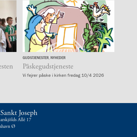
GUDSTJENESTER
,
NYHEDER
9.
esten
april
Påskegudstjeneste
Vi fejrer påske i kirken fredag 10/4 2026
t Sankt Joseph
skjölds Allé 17
nhavn Ø