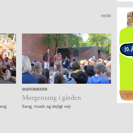
NYERE
GUDSTJENESTER
19.
maj
Morgensang i gården
sang
Sang, musik og dejligt vejr