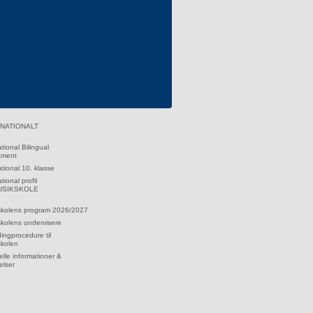
RNATIONALT
ational Bilingual
tment
ational 10. klasse
tional profil
MUSIKSKOLE
skolens program 2026/2027
kolens undervisere
dingprocedure til
skolen
lle informationer &
elser