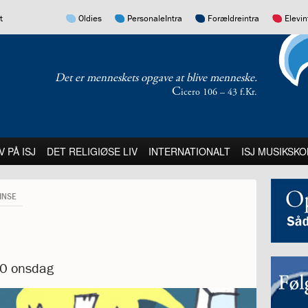
17.0:
16.0:
15.0:
14.0:
t
Oldies
PersonaleIntra
Forældreintra
Elevin
Det er menneskets opgave at blive menneske.
C
icero 106 – 43 f.Kr.
:
21.0:
22.0:
23.0:
V PÅ ISJ
DET RELIGIØSE LIV
INTERNATIONALT
ISJ MUSIKSKO
INSE
10 onsdag