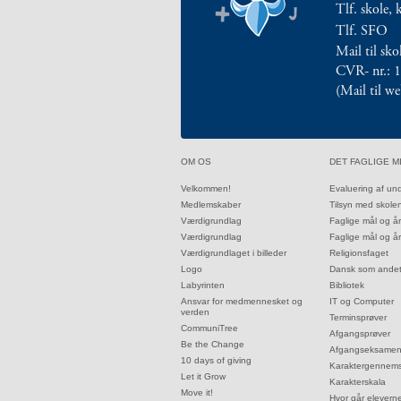
Tlf. skole, 
årsplaner
Tlf. SFO
2.5:
Religionsfaget
Mail til sk
2.6:
Dansk
CVR- nr.: 
som
(Mail til w
andetsprog
2.7:
Bibliotek
2.8:
IT
og
32.0:
33.0:
OM OS
DET FAGLIGE M
Computer
2.9:
Terminsprøver
32.1:
33.1:
Velkommen!
Evaluering af un
32.2:
33.2:
Medlemskaber
Tilsyn med skole
2.10:
Afgangsprøver
32.3:
33.3:
Værdigrundlag
Faglige mål og å
2.11:
Afgangseksamen
32.4:
33.4:
Værdigrundlag
Faglige mål og å
2.12:
Karaktergennemsnit
32.5:
33.5:
Værdigrundlaget i billeder
Religionsfaget
2.13:
Karakterskala
32.6:
33.6:
Logo
Dansk som ande
2.14:
32.7:
33.7:
Hvor
Labyrinten
Bibliotek
32.8:
33.8:
Ansvar for medmennesket og
IT og Computer
går
verden
33.9:
Terminsprøver
eleverne
32.9:
CommuniTree
33.10:
Afgangsprøver
32.10:
hen?
Be the Change
33.11:
Afgangseksame
32.11:
10 days of giving
3.0:
Elev
33.12:
Karaktergennems
32.12:
Let it Grow
33.13:
Karakterskala
på
32.13:
Move it!
33.14:
Hvor går elevern