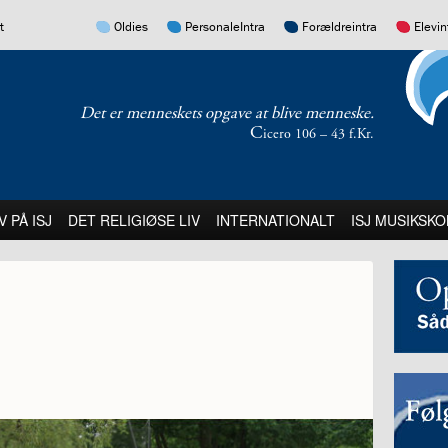
17.0:
16.0:
15.0:
14.0:
t
Oldies
PersonaleIntra
Forældreintra
Elevin
Det er menneskets opgave at blive menneske.
C
icero 106 – 43 f.Kr.
:
21.0:
22.0:
23.0:
V PÅ ISJ
DET RELIGIØSE LIV
INTERNATIONALT
ISJ MUSIKSKO