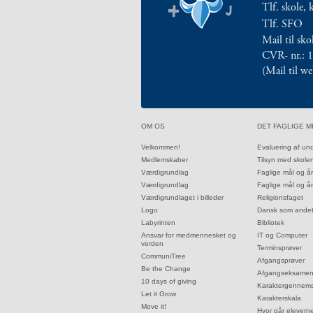
Tlf. skole, 
årsplaner
Tlf. SFO
2.5:
Religionsfaget
2.6:
Mail til sk
Dansk
CVR- nr.: 
som
(Mail til w
andetsprog
2.7:
Bibliotek
2.8:
IT
og
32.0:
33.0:
OM OS
DET FAGLIGE M
Computer
2.9:
Terminsprøver
32.1:
33.1:
Velkommen!
Evaluering af un
32.2:
33.2:
2.10:
Medlemskaber
Tilsyn med skole
Afgangsprøver
32.3:
33.3:
Værdigrundlag
Faglige mål og å
2.11:
Afgangseksamen
32.4:
33.4:
Værdigrundlag
Faglige mål og å
2.12:
Karaktergennemsnit
32.5:
33.5:
Værdigrundlaget i billeder
Religionsfaget
2.13:
Karakterskala
32.6:
33.6:
Logo
Dansk som ande
2.14:
Hvor
32.7:
33.7:
Labyrinten
Bibliotek
32.8:
33.8:
Ansvar for medmennesket og
IT og Computer
går
verden
33.9:
Terminsprøver
eleverne
32.9:
CommuniTree
33.10:
Afgangsprøver
hen?
32.10:
Be the Change
33.11:
Afgangseksame
32.11:
10 days of giving
3.0:
Elev
33.12:
Karaktergennems
32.12:
Let it Grow
33.13:
Karakterskala
på
32.13:
Move it!
33.14:
Hvor går elevern