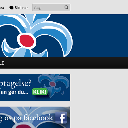
13.0:
tra
Bibliotek
LE