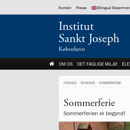
1.0:
Spring
Vend
Gå
Om
10.0:
11.0:
12.0:
Kontakt
Presse
Bilingual Departmen
menu
tilbage
til
Os
1.1:
over
til
vores
Velkommen!
Institut
1.2:
og
forsiden
guide
Medlemskaber
1.3:
gå
for
Værdigrundlag
Sankt Joseph
1.4:
til
tilgængelighed
Værdigrundlag
1.5:
indhold
Værdigrundlaget
i
København
billeder
1.6:
Logo
18.0:
19.0:
20.0
OM OS
DET FAGLIGE MILJØ
ELE
1.7:
Labyrinten
1.8:
Ansvar
for
FORSIDE
NYHEDER
SOMMERFERIE
medmennesket
og
verden
Sommerferie
1.9:
CommuniTree
1.10:
Be
Sommerferien er begynd!
the
Change