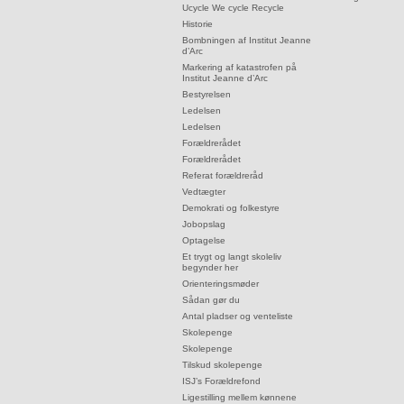
ISJ
32.14:
Ucycle We cycle Recycle
3.1:
SFO
32.15:
Historie
32.16:
Bombningen af Institut Jeanne
Liljen
d’Arc
3.2:
En
32.17:
Markering af katastrofen på
Institut Jeanne d’Arc
skole
32.18:
Bestyrelsen
med
32.19:
Ledelsen
traditioner
32.20:
Ledelsen
3.3:
Skole/hjemsamarbejdet
32.21:
Forældrerådet
32.22:
3.4:
Forældrerådet
Socialpraktik
32.23:
Referat forældreråd
3.5:
Skolemad
32.24:
Vedtægter
3.6:
Samværsregler
32.25:
Demokrati og folkestyre
3.7:
Samværsregler
32.26:
Jobopslag
3.8:
Fravær
32.27:
Optagelse
32.28:
Et trygt og langt skoleliv
fra
begynder her
skolen
32.29:
Orienteringsmøder
3.9:
Mobbepolitik
32.30:
Sådan gør du
32.31:
Antal pladser og venteliste
3.10:
Forsikring
32.32:
Skolepenge
af
32.33:
Skolepenge
elever
32.34:
Tilskud skolepenge
3.11:
Digital
32.35:
ISJ’s Forældrefond
32.36:
Ligestilling mellem kønnene
dannelse