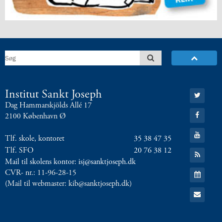
Gå
Institut Sankt Joseph
til:
Dag Hammarskjölds Allé 17
Twitter
Gå
2100 København Ø
til:
Facebook
Gå
Tlf. skole, kontoret
35 38 47 35
til:
YouTube
Tlf. SFO
20 76 38 12
Gå
til:
Mail til skolens kontor: isj@sanktjoseph.dk
RSS
Gå
CVR- nr.: 11-96-28-15
feed
til:
(Mail til webmaster: kib@sanktjoseph.dk)
Kalender
Gå
til:
Email