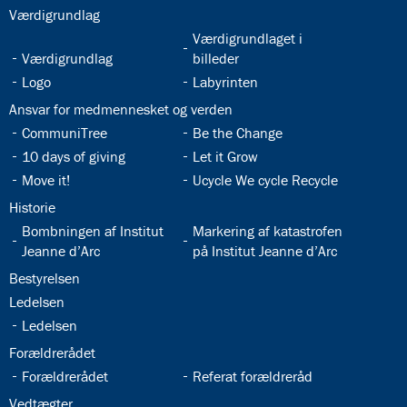
32.3:
Værdigrundlag
32.5:
Værdigrundlaget i
32.4:
Værdigrundlag
billeder
32.6:
32.7:
Logo
Labyrinten
32.8:
Ansvar for medmennesket og verden
32.9:
32.10:
CommuniTree
Be the Change
32.11:
32.12:
10 days of giving
Let it Grow
32.13:
32.14:
Move it!
Ucycle We cycle Recycle
32.15:
Historie
32.16:
32.17:
Bombningen af Institut
Markering af katastrofen
Jeanne d’Arc
på Institut Jeanne d’Arc
32.18:
Bestyrelsen
32.19:
Ledelsen
32.20:
Ledelsen
32.21:
Forældrerådet
32.22:
32.23:
Forældrerådet
Referat forældreråd
32.24:
Vedtægter