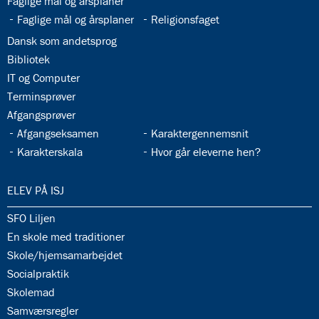
33.3:
Faglige mål og årsplaner
33.4:
33.5:
Faglige mål og årsplaner
Religionsfaget
33.6:
Dansk som andetsprog
33.7:
Bibliotek
33.8:
IT og Computer
33.9:
Terminsprøver
33.10:
Afgangsprøver
33.11:
33.12:
Afgangseksamen
Karaktergennemsnit
33.13:
33.14:
Karakterskala
Hvor går eleverne hen?
34.0:
ELEV PÅ ISJ
34.1:
SFO Liljen
34.2:
En skole med traditioner
34.3:
Skole/hjemsamarbejdet
34.4:
Socialpraktik
34.5:
Skolemad
34.6:
Samværsregler