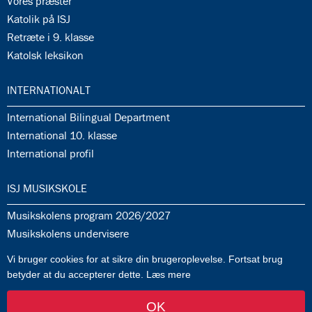
35.7:
Vores præster
35.8:
Katolik på ISJ
35.9:
Retræte i 9. klasse
35.10:
Katolsk leksikon
36.0:
INTERNATIONALT
36.1:
International Bilingual Department
36.2:
International 10. klasse
36.3:
International profil
37.0:
ISJ MUSIKSKOLE
37.1:
Musikskolens program 2026/2027
37.2:
Musikskolens undervisere
37.3:
Tilmeldingprocedure til musikskolen
Vi bruger cookies for at sikre din brugeroplevelse. Fortsat brug
37.4:
Generelle informationer & betingelser
betyder at du accepterer dette.
Læs mere
OK
af FlowTwo
-
Log ind