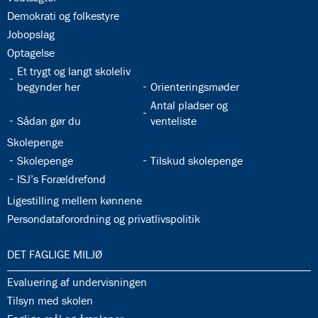
32.25:
Demokrati og folkestyre
32.26:
Jobopslag
32.27:
Optagelse
32.28:
Et trygt og langt skoleliv
32.29:
begynder her
Orienteringsmøder
32.31:
Antal pladser og
32.30:
Sådan gør du
venteliste
32.32:
Skolepenge
32.33:
32.34:
Skolepenge
Tilskud skolepenge
32.35:
ISJ’s Forældrefond
32.36:
Ligestilling mellem kønnene
32.37:
Persondataforordning og privatlivspolitik
33.0:
DET FAGLIGE MILJØ
33.1:
Evaluering af undervisningen
33.2:
Tilsyn med skolen