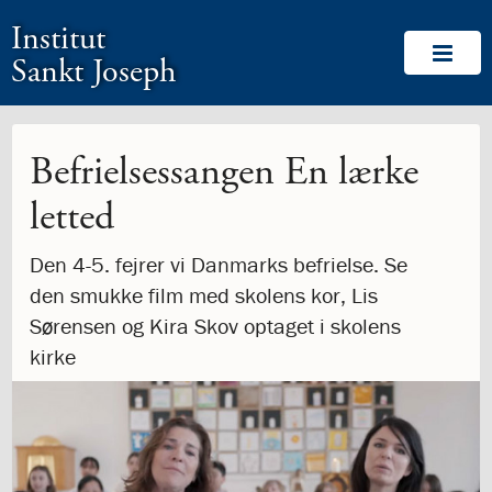
1.0:
Spring
Vend
Gå
Om
Institut
menu
tilbage
til
Os
1.1:
over
til
vores
Velkommen!
Sankt Joseph
1.2:
og
forsiden
guide
Medlemskaber
1.3:
gå
for
Værdigrundlag
1.4:
til
tilgængelighed
Værdigrundlag
1.5:
indhold
Værdigrundlaget
Befrielsessangen En lærke
i
letted
billeder
1.6:
Logo
1.7:
Labyrinten
Den 4-5. fejrer vi Danmarks befrielse. Se
1.8:
Ansvar
den smukke film med skolens kor, Lis
for
Sørensen og Kira Skov optaget i skolens
medmennesket
og
kirke
verden
1.9:
CommuniTree
1.10:
Be
the
Change