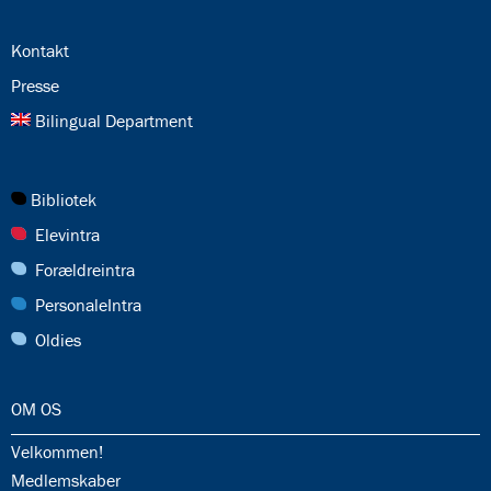
24.0:
Kontakt
25.0:
Presse
26.0:
Bilingual Department
27.0:
Bibliotek
28.0:
Elevintra
29.0:
Forældreintra
30.0:
PersonaleIntra
31.0:
Oldies
32.0:
OM OS
32.1:
Velkommen!
32.2:
Medlemskaber