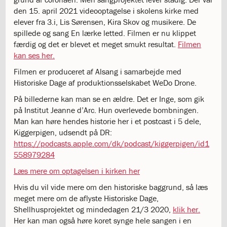
katastrofen
den 15. april 2021 videooptagelse i skolens kirke med
på
elever fra 3.i, Lis Sørensen, Kira Skov og musikere. De
Institut
spillede og sang En lærke letted. Filmen er nu klippet
Jeanne
færdig og det er blevet et meget smukt resultat.
Filmen
d’Arc
kan ses her.
1.18:
Bestyrelsen
Filmen er produceret af Alsang i samarbejde med
1.19:
Ledelsen
Historiske Dage af produktionsselskabet WeDo Drone.
1.20:
Ledelsen
1.21:
Forældrerådet
På billederne kan man se en ældre. Det er Inge, som gik
1.22:
Forældrerådet
på Institut Jeanne d’Arc. Hun overlevede bombningen.
1.23:
Referat
Man kan høre hendes historie her i et postcast i 5 dele,
forældreråd
Kiggerpigen, udsendt på DR:
1.24:
Vedtægter
https://podcasts.apple.com/dk/podcast/kiggerpigen/id1
1.25:
Demokrati
558979284
og
Læs mere om optagelsen i kirken her
folkestyre
1.26:
Jobopslag
Hvis du vil vide mere om den historiske baggrund, så læs
1.27:
Optagelse
meget mere om de aflyste Historiske Dage,
1.28:
Et
Shellhusprojektet og mindedagen 21/3 2020,
klik her.
trygt
Her kan man også høre koret synge hele sangen i en