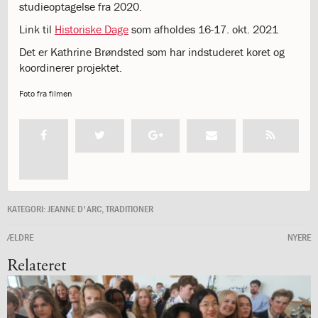
og
studieoptagelse fra 2020.
langt
Link til
Historiske Dage
som afholdes 16-17. okt. 2021
skoleliv
Det er Kathrine Brøndsted som har indstuderet koret og
begynder
koordinerer projektet.
her
1.29:
Orienteringsmøder
Foto fra filmen
1.30:
Sådan
gør
du
1.31:
Antal
pladser
og
venteliste
1.32:
Skolepenge
KATEGORI:
JEANNE D'ARC
,
TRADITIONER
1.33:
Skolepenge
ÆLDRE
NYERE
1.34:
Tilskud
skolepenge
Relateret
1.35:
ISJ’s
Forældrefond
1.36:
Ligestilling