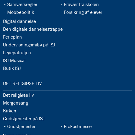
34.7:
34.8:
Samværsregler
Fravær fra skolen
34.9:
34.10:
Mobbepolitik
Forsikring af elever
34.11:
Digital dannelse
34.12:
Den digitale dannelsestrappe
34.13:
Ferieplan
34.14:
Undervisningsmiljø på ISJ
34.15:
Legepatruljen
34.16:
ISJ Musical
34.17:
Butik ISJ
35.0:
DET RELIGIØSE LIV
35.1:
Det religiøse liv
35.2:
Morgensang
35.3:
Kirken
35.4:
Gudstjenester på ISJ
35.5:
35.6:
Gudstjenester
Frokostmesse