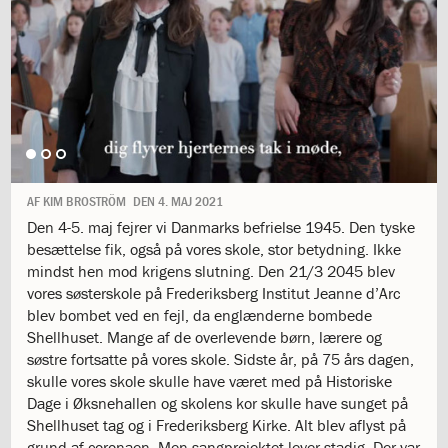
1.11:
10
days
of
giving
1.12:
Let
it
Grow
1.13:
Move
it!
1.14:
Ucycle
AF
KIM BROSTRÖM
DEN
4. MAJ 2021
We
Den 4-5. maj fejrer vi Danmarks befrielse 1945. Den tyske
cycle
besættelse fik, også på vores skole, stor betydning. Ikke
Recycle
mindst hen mod krigens slutning. Den 21/3 2045 blev
1.15:
Historie
vores søsterskole på Frederiksberg Institut Jeanne d’Arc
1.16:
Bombningen
blev bombet ved en fejl, da englænderne bombede
af
Shellhuset. Mange af de overlevende børn, lærere og
Institut
søstre fortsatte på vores skole. Sidste år, på 75 års dagen,
Jeanne
skulle vores skole skulle have været med på Historiske
d’Arc
Dage i Øksnehallen og skolens kor skulle have sunget på
1.17:
Markering
Shellhuset tag og i Frederiksberg Kirke. Alt blev aflyst på
af
grund af coronaen. Men sangprojektet lever stadig. Der var