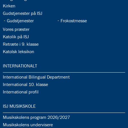
35.3:
Kirken
35.4:
Gudstjenester på ISJ
35.5:
35.6:
Gudstjenester
Frokostmesse
35.7:
Vores præster
35.8:
Katolik på ISJ
35.9:
Retræte i 9. klasse
35.10:
Katolsk leksikon
36.0:
INTERNATIONALT
36.1:
International Bilingual Department
36.2:
International 10. klasse
36.3:
International profil
37.0:
ISJ MUSIKSKOLE
37.1:
Musikskolens program 2026/2027
37.2:
Musikskolens undervisere