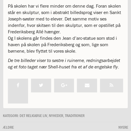
og
På skolen har vi flere minder om denne dag. Foran skolen
langt
står en skulptur, som i abstrakt billedsprog viser en Sankt
skoleliv
Joseph-søster med to elever. Det samme motiv ses
begynder
indenfor, hvor skitsen til den skulptur, som er opstillet på
her
Frederiksberg Allé hænger.
1.29:
Orienteringsmøder
Og I skolens går findes den Jean d’arc-statue som stod i
1.30:
Sådan
haven på skolen på Frederiksberg og som, lige som
gør
børnene, blev flyttet til vores skole.
du
1.31:
De tre billeder viser to søstre i ruinerne, redningsarbejdet
Antal
og et foto taget nær Shell-huset fra et af de engelske fly
pladser
.
og
venteliste
1.32:
Skolepenge
1.33:
Skolepenge
1.34:
Tilskud
skolepenge
1.35:
ISJ’s
KATEGORI:
DET RELIGIØSE LIV
,
NYHEDER
,
TRADITIONER
Forældrefond
1.36:
Ligestilling
ÆLDRE
NYERE