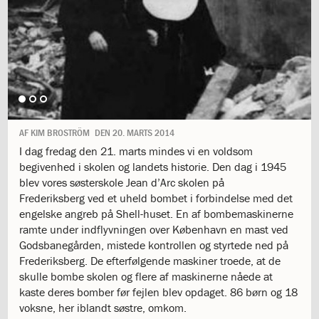
1.11:
10
days
of
giving
1.12:
Let
it
Grow
1.13:
Move
it!
AF
KIM BROSTRÖM
DEN
20. MARTS 2014
1.14:
Ucycle
I dag fredag den 21. marts mindes vi en voldsom
We
begivenhed i skolen og landets historie. Den dag i 1945
cycle
blev vores søsterskole Jean d’Arc skolen på
Recycle
Frederiksberg ved et uheld bombet i forbindelse med det
1.15:
Historie
engelske angreb på Shell-huset. En af bombemaskinerne
1.16:
Bombningen
ramte under indflyvningen over København en mast ved
af
Godsbanegården, mistede kontrollen og styrtede ned på
Institut
Frederiksberg. De efterfølgende maskiner troede, at de
Jeanne
skulle bombe skolen og flere af maskinerne nåede at
d’Arc
kaste deres bomber før fejlen blev opdaget. 86 børn og 18
1.17:
Markering
voksne, her iblandt søstre, omkom.
af