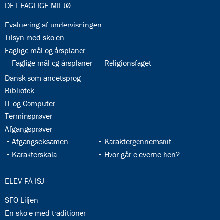
33.0:
DET FAGLIGE MILJØ
33.1:
Evaluering af undervisningen
33.2:
Tilsyn med skolen
33.3:
Faglige mål og årsplaner
33.4:
33.5:
Faglige mål og årsplaner
Religionsfaget
33.6:
Dansk som andetsprog
33.7:
Bibliotek
33.8:
IT og Computer
33.9:
Terminsprøver
33.10:
Afgangsprøver
33.11:
33.12:
Afgangseksamen
Karaktergennemsnit
33.13:
33.14:
Karakterskala
Hvor går eleverne hen?
34.0:
ELEV PÅ ISJ
34.1:
SFO Liljen
34.2:
En skole med traditioner