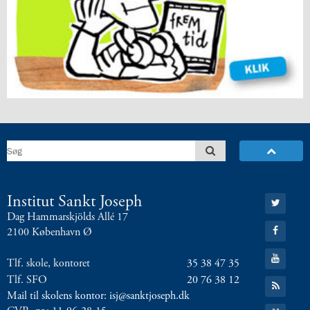
Gå
Institut Sankt Joseph
til:
Dag Hammarskjölds Allé 17
Twitter
Gå
2100 København Ø
til:
Facebook
Gå
Tlf. skole, kontoret
35 38 47 35
til:
YouTube
Tlf. SFO
20 76 38 12
Gå
til:
Mail til skolens kontor: isj@sanktjoseph.dk
RSS
Gå