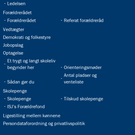
32.20:
Ledelsen
32.21:
Forældrerådet
32.22:
32.23:
Forældrerådet
Referat forældreråd
32.24:
Vedtægter
32.25:
Demokrati og folkestyre
32.26:
Jobopslag
32.27:
Optagelse
32.28:
Et trygt og langt skoleliv
32.29:
begynder her
Orienteringsmøder
32.31:
Antal pladser og
32.30:
Sådan gør du
venteliste
32.32:
Skolepenge
32.33:
32.34:
Skolepenge
Tilskud skolepenge
32.35:
ISJ’s Forældrefond
32.36:
Ligestilling mellem kønnene
32.37:
Persondataforordning og privatlivspolitik