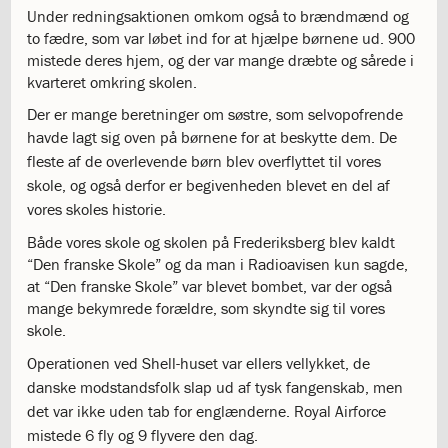
Under redningsaktionen omkom også to brændmænd og
katastrofen
to fædre, som var løbet ind for at hjælpe børnene ud. 900
på
mistede deres hjem, og der var mange dræbte og sårede i
Institut
kvarteret omkring skolen.
Jeanne
d’Arc
Der er mange beretninger om søstre, som selvopofrende
1.18:
Bestyrelsen
havde lagt sig oven på børnene for at beskytte dem.
De
1.19:
Ledelsen
fleste af de overlevende børn blev overflyttet til vores
1.20:
Ledelsen
skole, og også derfor er begivenheden blevet en del af
1.21:
Forældrerådet
vores skoles historie.
1.22:
Forældrerådet
1.23:
Referat
Både vores skole og skolen på Frederiksberg blev kaldt
forældreråd
“Den franske Skole” og da man i Radioavisen kun sagde,
1.24:
Vedtægter
at “Den franske Skole” var blevet bombet, var der også
1.25:
Demokrati
mange bekymrede forældre, som skyndte sig til vores
og
skole.
folkestyre
Operationen ved Shell-huset var ellers vellykket, de
1.26:
Jobopslag
danske modstandsfolk slap ud af tysk fangenskab, men
1.27:
Optagelse
det var ikke uden tab for englænderne. Royal Airforce
1.28:
Et
trygt
mistede 6 fly og 9 flyvere den dag.