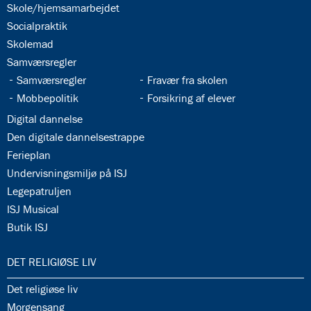
34.3:
Skole/hjemsamarbejdet
34.4:
Socialpraktik
34.5:
Skolemad
34.6:
Samværsregler
34.7:
34.8:
Samværsregler
Fravær fra skolen
34.9:
34.10:
Mobbepolitik
Forsikring af elever
34.11:
Digital dannelse
34.12:
Den digitale dannelsestrappe
34.13:
Ferieplan
34.14:
Undervisningsmiljø på ISJ
34.15:
Legepatruljen
34.16:
ISJ Musical
34.17:
Butik ISJ
35.0:
DET RELIGIØSE LIV
35.1:
Det religiøse liv
35.2:
Morgensang