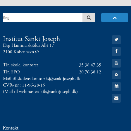
8.0:
Presse
9.0:
Bilingual
Department
Næste
indlæg:
Elever
Gå
Institut Sankt Joseph
til:
i
Dag Hammarskjölds Allé 17
Twitter
Gå
Taize
2100 København Ø
til:
2
Forrige
Facebook
Gå
indlæg:
Tlf. skole, kontoret
35 38 47 35
til:
Elever
YouTube
Tlf. SFO
20 76 38 12
Gå
er
til:
Mail til skolens kontor: isj@sanktjoseph.dk
RSS
i
Gå
CVR- nr.: 11-96-28-15
feed
Taize
til:
(Mail til webmaster: kib@sanktjoseph.dk)
Kalender
Gå
til:
Email
24.0:
Kontakt