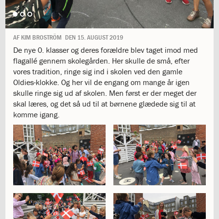
1.11:
10
days
of
giving
AF
KIM BROSTRÖM
DEN
15. AUGUST 2019
1.12:
Let
De nye 0. klasser og deres forældre blev taget imod med
it
flagallé gennem skolegården. Her skulle de små, efter
Grow
vores tradition, ringe sig ind i skolen ved den gamle
1.13:
Move
Oldies-klokke. Og her vil de engang om mange år igen
it!
skulle ringe sig ud af skolen. Men først er der meget der
1.14:
Ucycle
skal læres, og det så ud til at børnene glædede sig til at
We
komme igang.
cycle
Recycle
1.15:
Historie
1.16:
Bombningen
af
Institut
Jeanne
d’Arc
1.17:
Markering
af