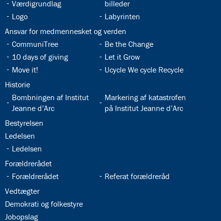
32.4:
Værdigrundlag
billeder
32.6:
32.7:
Logo
Labyrinten
32.8:
Ansvar for medmennesket og verden
32.9:
32.10:
CommuniTree
Be the Change
32.11:
32.12:
10 days of giving
Let it Grow
32.13:
32.14:
Move it!
Ucycle We cycle Recycle
32.15:
Historie
32.16:
32.17:
Bombningen af Institut
Markering af katastrofen
Jeanne d’Arc
på Institut Jeanne d’Arc
32.18:
Bestyrelsen
32.19:
Ledelsen
32.20:
Ledelsen
32.21:
Forældrerådet
32.22:
32.23:
Forældrerådet
Referat forældreråd
32.24:
Vedtægter
32.25:
Demokrati og folkestyre
32.26:
Jobopslag