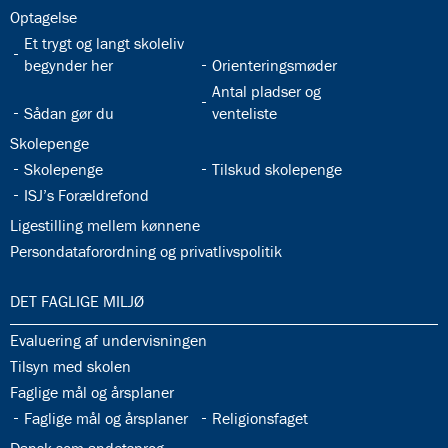
32.27:
Optagelse
32.28:
Et trygt og langt skoleliv
32.29:
begynder her
Orienteringsmøder
32.31:
Antal pladser og
32.30:
Sådan gør du
venteliste
32.32:
Skolepenge
32.33:
32.34:
Skolepenge
Tilskud skolepenge
32.35:
ISJ’s Forældrefond
32.36:
Ligestilling mellem kønnene
32.37:
Persondataforordning og privatlivspolitik
33.0:
DET FAGLIGE MILJØ
33.1:
Evaluering af undervisningen
33.2:
Tilsyn med skolen
33.3:
Faglige mål og årsplaner
33.4:
33.5:
Faglige mål og årsplaner
Religionsfaget
33.6: