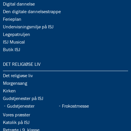
34.11:
Digital dannelse
34.12:
Den digitale dannelsestrappe
34.13:
Ferieplan
34.14:
Undervisningsmiljø på ISJ
34.15:
Legepatruljen
34.16:
ISJ Musical
34.17:
Butik ISJ
35.0:
DET RELIGIØSE LIV
35.1:
Det religiøse liv
35.2:
Morgensang
35.3:
Kirken
35.4:
Gudstjenester på ISJ
35.5:
35.6:
Gudstjenester
Frokostmesse
35.7:
Vores præster
35.8:
Katolik på ISJ
35.9:
Retræte i 9. klasse