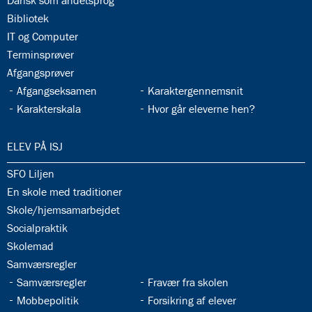
Dansk som andetsprog
33.7:
Bibliotek
33.8:
IT og Computer
33.9:
Terminsprøver
33.10:
Afgangsprøver
33.11:
33.12:
Afgangseksamen
Karaktergennemsnit
33.13:
33.14:
Karakterskala
Hvor går eleverne hen?
34.0:
ELEV PÅ ISJ
34.1:
SFO Liljen
34.2:
En skole med traditioner
34.3:
Skole/hjemsamarbejdet
34.4:
Socialpraktik
34.5:
Skolemad
34.6:
Samværsregler
34.7:
34.8:
Samværsregler
Fravær fra skolen
34.9:
34.10:
Mobbepolitik
Forsikring af elever