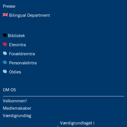
25.0:
Presse
26.0:
Bilingual Department
27.0:
Bibliotek
28.0:
Elevintra
29.0:
Forældreintra
30.0:
PersonaleIntra
31.0:
Oldies
32.0:
OM OS
32.1:
Velkommen!
32.2:
Medlemskaber
32.3:
Værdigrundlag
32.5:
Værdigrundlaget i