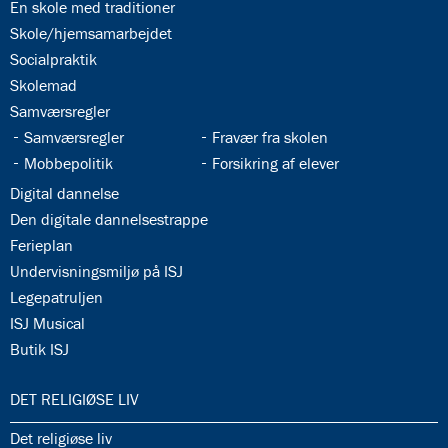
34.2:
En skole med traditioner
34.3:
Skole/hjemsamarbejdet
34.4:
Socialpraktik
34.5:
Skolemad
34.6:
Samværsregler
34.7:
34.8:
Samværsregler
Fravær fra skolen
34.9:
34.10:
Mobbepolitik
Forsikring af elever
34.11:
Digital dannelse
34.12:
Den digitale dannelsestrappe
34.13:
Ferieplan
34.14:
Undervisningsmiljø på ISJ
34.15:
Legepatruljen
34.16:
ISJ Musical
34.17:
Butik ISJ
35.0:
DET RELIGIØSE LIV
35.1:
Det religiøse liv