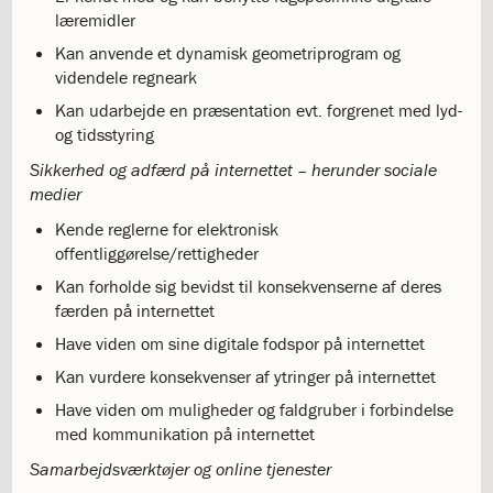
ISJ
læremidler
3.1:
SFO
Kan anvende et dynamisk geometriprogram og
Liljen
videndele regneark
3.2:
En
skole
Kan udarbejde en præsentation evt. forgrenet med lyd-
med
og tidsstyring
traditioner
Sikkerhed og adfærd på internettet – herunder sociale
3.3:
Skole/hjemsamarbejdet
medier
3.4:
Socialpraktik
3.5:
Skolemad
Kende reglerne for elektronisk
3.6:
Samværsregler
offentliggørelse/rettigheder
3.7:
Samværsregler
Kan forholde sig bevidst til konsekvenserne af deres
3.8:
Fravær
færden på internettet
fra
Have viden om sine digitale fodspor på internettet
skolen
3.9:
Mobbepolitik
Kan vurdere konsekvenser af ytringer på internettet
3.10:
Forsikring
Have viden om muligheder og faldgruber i forbindelse
af
med kommunikation på internettet
elever
3.11:
Digital
Samarbejdsværktøjer og online tjenester
dannelse