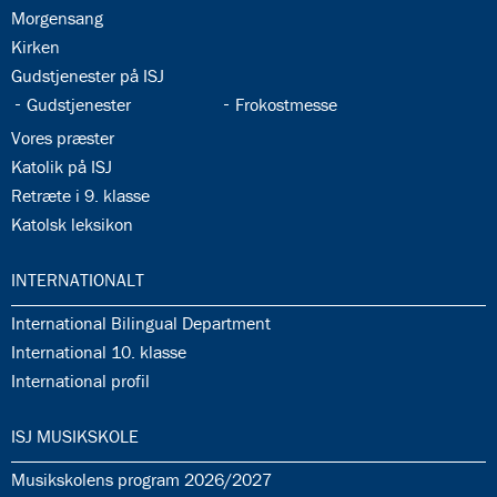
35.2:
Morgensang
35.3:
Kirken
35.4:
Gudstjenester på ISJ
35.5:
35.6:
Gudstjenester
Frokostmesse
35.7:
Vores præster
35.8:
Katolik på ISJ
35.9:
Retræte i 9. klasse
35.10:
Katolsk leksikon
36.0:
INTERNATIONALT
36.1:
International Bilingual Department
36.2:
International 10. klasse
36.3:
International profil
37.0:
ISJ MUSIKSKOLE
37.1:
Musikskolens program 2026/2027