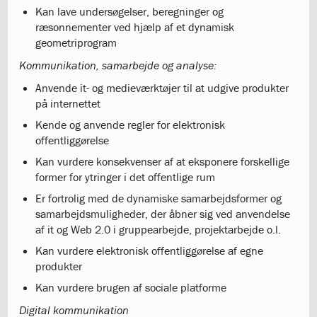
5.2:
International
Kan lave undersøgelser, beregninger og
10.
ræsonnementer ved hjælp af et dynamisk
klasse
geometriprogram
5.3:
International
Kommunikation, samarbejde og analyse:
profil
6.0:
ISJ
Anvende it- og medieværktøjer til at udgive produkter
Musikskole
på internettet
6.1:
Musikskolens
Kende og anvende regler for elektronisk
program
offentliggørelse
2026/2027
6.2:
Musikskolens
Kan vurdere konsekvenser af at eksponere forskellige
undervisere
former for ytringer i det offentlige rum
6.3:
Tilmeldingprocedure
Er fortrolig med de dynamiske samarbejdsformer og
til
samarbejdsmuligheder, der åbner sig ved anvendelse
musikskolen
af it og Web 2.0 i gruppearbejde, projektarbejde o.l.
6.4:
Generelle
Kan vurdere elektronisk offentliggørelse af egne
informationer
produkter
&
betingelser
Kan vurdere brugen af sociale platforme
7.0:
Kontakt
Digital kommunikation