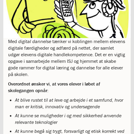
1.11:
10
days
of
giving
1.12:
Let
it
Grow
Med
digital dannelse
tænker vi koblingen mellem elevens
1.13:
Move
digitale færdigheder og adfærd på nettet, der samlet
it!
udgør elevens digitale handlekompetence. Det er en vigtig
1.14:
Ucycle
opgave i samarbejde mellem ISJ og hjemmet at skabe
We
gode rammer for digital læring og dannelse for alle elever
cycle
på skolen.
Recycle
Overordnet ønsker vi, at vores elever i løbet af
1.15:
Historie
skolegangen opnår:
1.16:
Bombningen
af
At blive rustet til at leve og arbejde i et samfund, hvor
Institut
man er kritisk, innovativ og undersøgende
Jeanne
At kunne se muligheder i og med sikkerhed anvende
d’Arc
relevante teknologier
1.17:
Markering
At kunne begå sig trygt, forsvarligt og etisk korrekt ved
af