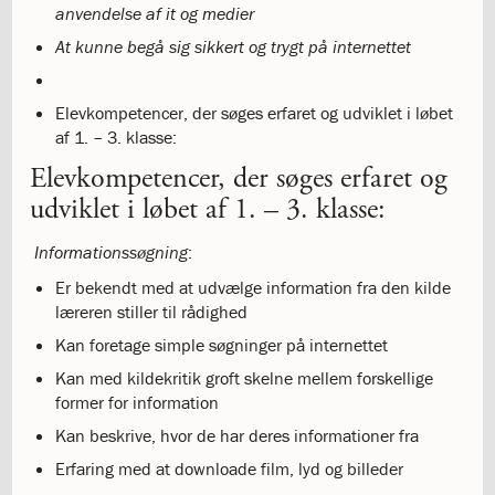
anvendelse af it og medier
katastrofen
på
At kunne begå sig sikkert og trygt på internettet
Institut
Jeanne
Elevkompetencer, der søges erfaret og udviklet i løbet
d’Arc
af 1. – 3. klasse:
1.18:
Bestyrelsen
1.19:
Ledelsen
Elevkompetencer, der søges erfaret og
1.20:
Ledelsen
udviklet i løbet af 1. – 3. klasse:
1.21:
Forældrerådet
1.22:
Forældrerådet
Informationssøgning
:
1.23:
Referat
forældreråd
Er bekendt med at udvælge information fra den kilde
1.24:
Vedtægter
læreren stiller til rådighed
1.25:
Demokrati
Kan foretage simple søgninger på internettet
og
Kan med kildekritik groft skelne mellem forskellige
folkestyre
former for information
1.26:
Jobopslag
1.27:
Optagelse
Kan beskrive, hvor de har deres informationer fra
1.28:
Et
Erfaring med at downloade film, lyd og billeder
trygt