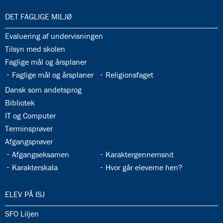
33.0:
DET FAGLIGE MILJØ
33.1:
Evaluering af undervisningen
33.2:
Tilsyn med skolen
33.3:
Faglige mål og årsplaner
33.4:
33.5:
Faglige mål og årsplaner
Religionsfaget
33.6:
Dansk som andetsprog
33.7:
Bibliotek
33.8:
IT og Computer
33.9:
Terminsprøver
33.10:
Afgangsprøver
33.11:
33.12:
Afgangseksamen
Karaktergennemsnit
33.13:
33.14:
Karakterskala
Hvor går eleverne hen?
34.0:
ELEV PÅ ISJ
34.1:
SFO Liljen