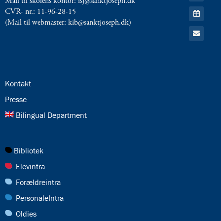
Mail til skolens kontor: isj@sanktjoseph.dk
RSS
Gå
CVR- nr.: 11-96-28-15
feed
til:
(Mail til webmaster: kib@sanktjoseph.dk)
Kalender
Gå
til:
Email
24.0:
Kontakt
25.0:
Presse
26.0:
Bilingual Department
27.0:
Bibliotek
28.0:
Elevintra
29.0:
Forældreintra
30.0:
PersonaleIntra
31.0:
Oldies