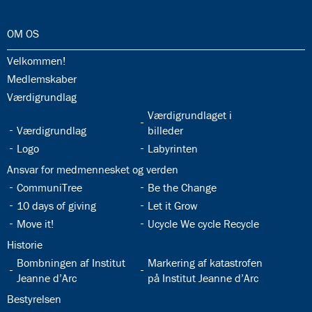
32.0:
OM OS
32.1:
Velkommen!
32.2:
Medlemskaber
32.3:
Værdigrundlag
32.5:
Værdigrundlaget i
32.4:
Værdigrundlag
billeder
32.6:
32.7:
Logo
Labyrinten
32.8:
Ansvar for medmennesket og verden
32.9:
32.10:
CommuniTree
Be the Change
32.11:
32.12:
10 days of giving
Let it Grow
32.13:
32.14:
Move it!
Ucycle We cycle Recycle
32.15:
Historie
32.16:
32.17:
Bombningen af Institut
Markering af katastrofen
Jeanne d’Arc
på Institut Jeanne d’Arc
32.18:
Bestyrelsen