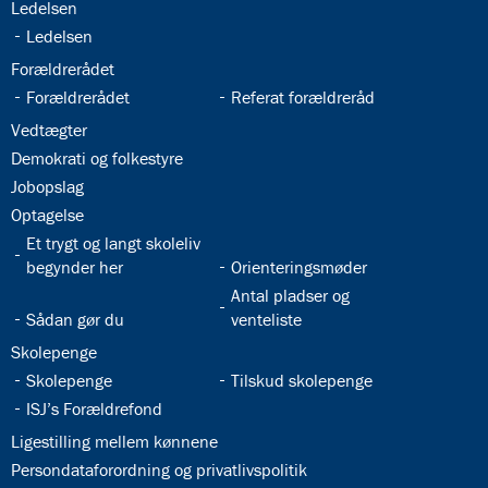
32.19:
Ledelsen
32.20:
Ledelsen
32.21:
Forældrerådet
32.22:
32.23:
Forældrerådet
Referat forældreråd
32.24:
Vedtægter
32.25:
Demokrati og folkestyre
32.26:
Jobopslag
32.27:
Optagelse
32.28:
Et trygt og langt skoleliv
32.29:
begynder her
Orienteringsmøder
32.31:
Antal pladser og
32.30:
Sådan gør du
venteliste
32.32:
Skolepenge
32.33:
32.34:
Skolepenge
Tilskud skolepenge
32.35:
ISJ’s Forældrefond
32.36:
Ligestilling mellem kønnene
32.37:
Persondataforordning og privatlivspolitik