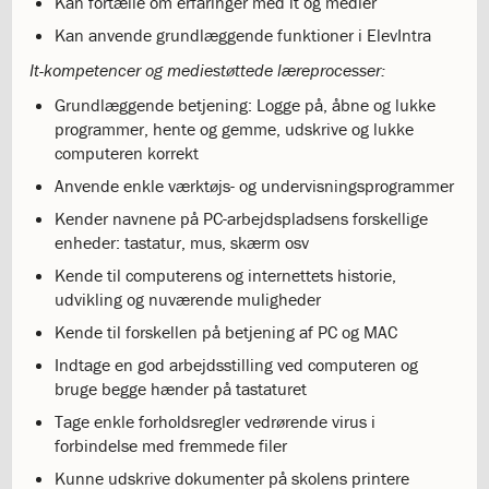
mellem
Kan fortælle om erfaringer med it og medier
kønnene
Kan anvende grundlæggende funktioner i ElevIntra
1.37:
Persondataforordning
It-kompetencer og mediestøttede læreprocesser:
og
privatlivspolitik
Grundlæggende betjening: Logge på, åbne og lukke
2.0:
Det
programmer, hente og gemme, udskrive og lukke
faglige
computeren korrekt
miljø
Anvende enkle værktøjs- og undervisningsprogrammer
2.1:
Evaluering
af
Kender navnene på PC-arbejdspladsens forskellige
undervisningen
enheder: tastatur, mus, skærm osv
2.2:
Tilsyn
Kende til computerens og internettets historie,
med
udvikling og nuværende muligheder
skolen
Kende til forskellen på betjening af PC og MAC
2.3:
Faglige
mål
Indtage en god arbejdsstilling ved computeren og
og
bruge begge hænder på tastaturet
årsplaner
Tage enkle forholdsregler vedrørende virus i
2.4:
Faglige
forbindelse med fremmede filer
mål
Kunne udskrive dokumenter på skolens printere
og