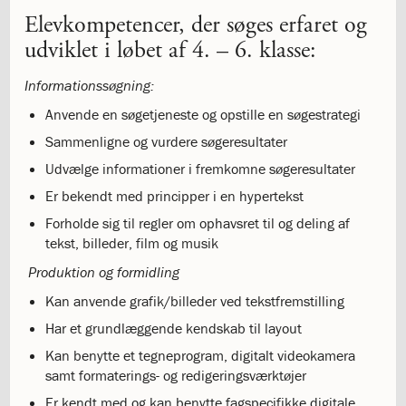
årsplaner
Elevkompetencer, der søges erfaret og
2.5:
Religionsfaget
udviklet i løbet af 4. – 6. klasse:
2.6:
Dansk
som
Informationssøgning:
andetsprog
2.7:
Bibliotek
Anvende en søgetjeneste og opstille en søgestrategi
2.8:
IT
Sammenligne og vurdere søgeresultater
og
Udvælge informationer i fremkomne søgeresultater
Computer
2.9:
Terminsprøver
Er bekendt med principper i en hypertekst
2.10:
Afgangsprøver
Forholde sig til regler om ophavsret til og deling af
2.11:
Afgangseksamen
tekst, billeder, film og musik
2.12:
Karaktergennemsnit
2.13:
Produktion og formidling
Karakterskala
2.14:
Hvor
Kan anvende grafik/billeder ved tekstfremstilling
går
Har et grundlæggende kendskab til layout
eleverne
hen?
Kan benytte et tegneprogram, digitalt videokamera
3.0:
Elev
samt formaterings- og redigeringsværktøjer
på
Er kendt med og kan benytte fagspecifikke digitale