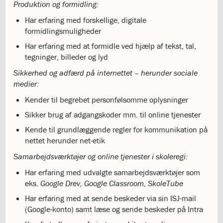
Produktion og formidling:
og
langt
Har erfaring med forskellige, digitale
skoleliv
formidlingsmuligheder
begynder
Har erfaring med at formidle ved hjælp af tekst, tal,
her
tegninger, billeder og lyd
1.29:
Orienteringsmøder
1.30:
Sådan
Sikkerhed og adfærd på internettet – herunder sociale
gør
medier:
du
Kender til begrebet personfølsomme oplysninger
1.31:
Antal
pladser
Sikker brug af adgangskoder mm. til online tjenester
og
Kende til grundlæggende regler for kommunikation på
venteliste
nettet herunder net-etik
1.32:
Skolepenge
Samarbejdsværktøjer og online tjenester i skoleregi:
1.33:
Skolepenge
1.34:
Tilskud
Har erfaring med udvalgte samarbejdsværktøjer som
skolepenge
eks.
Google Drev, Google Classroom, SkoleTube
1.35:
ISJ’s
Har erfaring med at sende beskeder via sin ISJ-mail
Forældrefond
(Google-konto) samt læse og sende beskeder på Intra
1.36:
Ligestilling