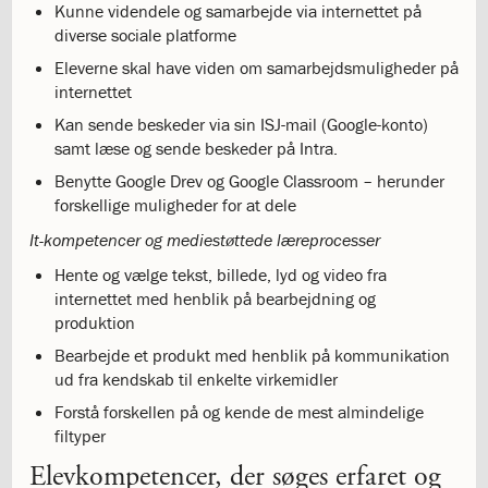
Kunne videndele og samarbejde via internettet på
3.12:
Den
diverse sociale platforme
digitale
Eleverne skal have viden om samarbejdsmuligheder på
dannelsestrappe
internettet
3.13:
Ferieplan
3.14:
Undervisningsmiljø
Kan sende beskeder via sin ISJ-mail (Google-konto)
på
samt læse og sende beskeder på Intra.
ISJ
Benytte Google Drev og Google Classroom – herunder
3.15:
Legepatruljen
forskellige muligheder for at dele
3.16:
ISJ
Musical
It-kompetencer og mediestøttede læreprocesser
3.17:
Butik
Hente og vælge tekst, billede, lyd og video fra
ISJ
internettet med henblik på bearbejdning og
4.0:
Det
produktion
religiøse
Bearbejde et produkt med henblik på kommunikation
liv
ud fra kendskab til enkelte virkemidler
4.1:
Det
religiøse
Forstå forskellen på og kende de mest almindelige
liv
filtyper
4.2:
Morgensang
Elevkompetencer, der søges erfaret og
4.3:
Kirken