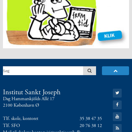
Gå
Institut Sankt Joseph
til:
Dag Hammarskjölds Allé 17
Twitter
Gå
2100 København Ø
til:
Facebook
Gå
Tlf. skole, kontoret
35 38 47 35
til:
YouTube
Tlf. SFO
20 76 38 12
Gå
til: