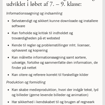
udviklet i løbet af 7. – 9. klasse:
4.4:
Gudstjenester
på
Informationssøgning og indsamling
ISJ
4.5:
Gudstjenester
Selvstændigt og sikkert kunne downloade og installere
4.6:
Frokostmesse
software
4.7:
Vores
Kan forholde sig kritisk til indholdet og
præster
troværdigheden på et websted
4.8:
Katolik
på
Kende til regler og problemstillinger mht. licenser,
ISJ
ophavsret og kopiering
4.9:
Retræte
Kan målrette informationssøgning samt sortere,
i
udvælge, fortolke og sammenfatte den information, de
9.
finder på nettet
klasse
Kan citere og referere korrekt til forskellige kilder
4.10:
Katolsk
leksikon
Produktion og formidling
5.0:
Internationalt
Kan skabe medieproduktion, hvori der indgår tekst, lyd
5.1:
International
og billeder (gerne levende billeder og animation)
Bilingual
Department
Har sikkerhed i kendskabet til og brugen af regneark