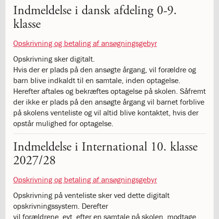
Indmeldelse i dansk afdeling 0-9.
katastrofen
på
klasse
Institut
Jeanne
Opskrivning og betaling af ansøgningsgebyr
d’Arc
Opskrivning sker digitalt.
1.18:
Bestyrelsen
Hvis der er plads på den ansøgte årgang, vil forældre og
1.19:
Ledelsen
barn blive indkaldt til en samtale, inden optagelse.
1.20:
Ledelsen
Herefter aftales og bekræftes optagelse på skolen. Såfremt
1.21:
Forældrerådet
der ikke er plads på den ansøgte årgang vil barnet forblive
1.22:
Forældrerådet
på skolens venteliste og vil altid blive kontaktet, hvis der
1.23:
Referat
opstår mulighed for optagelse.
forældreråd
1.24:
Vedtægter
Indmeldelse i International 10. klasse
1.25:
Demokrati
2027/28
og
folkestyre
Opskrivning og betaling af ansøgningsgebyr
1.26:
Jobopslag
1.27:
Optagelse
Opskrivning på venteliste sker ved dette digitalt
1.28:
Et
opskrivningssystem. Derefter
trygt
vil forældrene, evt. efter en samtale på skolen, modtage