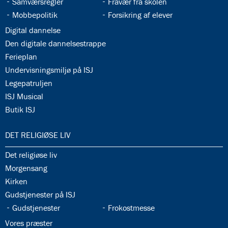
34.7:
34.8:
Samværsregler
Fravær fra skolen
34.9:
34.10:
Mobbepolitik
Forsikring af elever
34.11:
Digital dannelse
34.12:
Den digitale dannelsestrappe
34.13:
Ferieplan
34.14:
Undervisningsmiljø på ISJ
34.15:
Legepatruljen
34.16:
ISJ Musical
34.17:
Butik ISJ
35.0:
DET RELIGIØSE LIV
35.1:
Det religiøse liv
35.2:
Morgensang
35.3:
Kirken
35.4:
Gudstjenester på ISJ
35.5:
35.6:
Gudstjenester
Frokostmesse
35.7:
Vores præster