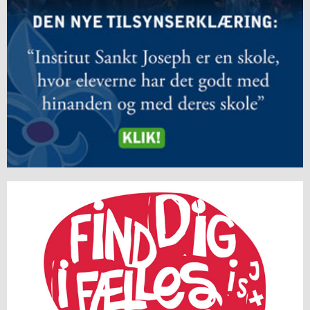
årsplaner
2.5:
Religionsfaget
2.6:
Dansk
som
andetsprog
2.7:
Bibliotek
2.8:
IT
og
Computer
2.9:
Terminsprøver
2.10:
Afgangsprøver
2.11:
Afgangseksamen
2.12:
Karaktergennemsnit
2.13:
Karakterskala
2.14:
Hvor
går
eleverne
hen?
3.0:
Elev
på