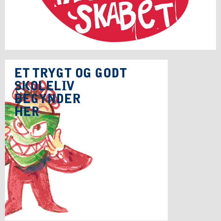
ISJ
3.1:
SFO
Liljen
3.2:
En
skole
med
traditioner
3.3:
Skole/hjemsamarbejdet
3.4:
Socialpraktik
3.5:
Skolemad
3.6:
Samværsregler
3.7:
Samværsregler
3.8:
Fravær
fra
skolen
3.9:
Mobbepolitik
3.10:
Forsikring
af
elever
3.11:
Digital
dannelse