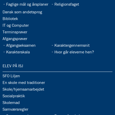
33.4:
33.5:
Faglige mål og årsplaner
Religionsfaget
33.6:
Dansk som andetsprog
33.7:
Bibliotek
33.8:
IT og Computer
33.9:
Terminsprøver
33.10:
Afgangsprøver
33.11:
33.12:
Afgangseksamen
Karaktergennemsnit
33.13:
33.14:
Karakterskala
Hvor går eleverne hen?
34.0:
ELEV PÅ ISJ
34.1:
SFO Liljen
34.2:
En skole med traditioner
34.3:
Skole/hjemsamarbejdet
34.4:
Socialpraktik
34.5:
Skolemad
34.6:
Samværsregler