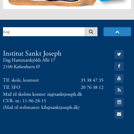
4.4:
Gudstjenester
på
ISJ
4.5:
Gudstjenester
4.6:
Frokostmesse
4.7:
Vores
præster
4.8:
Katolik
Gå
Institut Sankt Joseph
på
til:
Dag Hammarskjölds Allé 17
Twitter
ISJ
Gå
2100 København Ø
til:
4.9:
Retræte
Facebook
Gå
i
Tlf. skole, kontoret
35 38 47 35
til:
9.
YouTube
Tlf. SFO
20 76 38 12
Gå
klasse
til:
Mail til skolens kontor: isj@sanktjoseph.dk
4.10:
Katolsk
RSS
Gå
CVR- nr.: 11-96-28-15
feed
leksikon
til:
(Mail til webmaster: kib@sanktjoseph.dk)
5.0:
Internationalt
Kalender
Gå
5.1:
International
til:
Email
Bilingual
Department