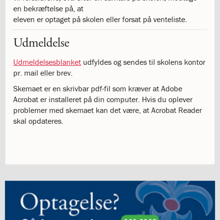
og
en bekræftelse på, at
langt
eleven er optaget på skolen eller forsat på venteliste.
skoleliv
begynder
Udmeldelse
her
1.29:
Orienteringsmøder
Udmeldelsesblanket
udfyldes og sendes til skolens kontor
1.30:
Sådan
pr. mail eller brev.
gør
Skemaet er en skrivbar pdf-fil som kræver at Adobe
du
Acrobat er installeret på din computer. Hvis du oplever
1.31:
Antal
problemer med skemaet kan det være, at Acrobat Reader
pladser
skal opdateres.
og
venteliste
1.32:
Skolepenge
1.33:
Skolepenge
1.34:
Tilskud
skolepenge
1.35:
ISJ’s
Forældrefond
1.36:
Ligestilling