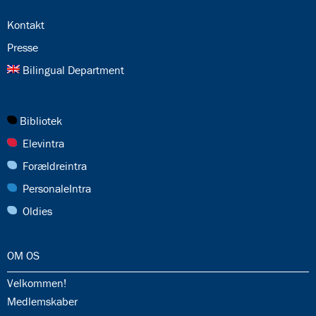
5.2:
International
10.
24.0:
Kontakt
klasse
25.0:
Presse
5.3:
International
profil
26.0:
Bilingual Department
6.0:
ISJ
Musikskole
6.1:
Musikskolens
27.0:
Bibliotek
program
2026/2027
28.0:
Elevintra
6.2:
Musikskolens
29.0:
Forældreintra
undervisere
30.0:
6.3:
PersonaleIntra
Tilmeldingprocedure
til
31.0:
Oldies
musikskolen
6.4:
Generelle
informationer
32.0:
OM OS
&
betingelser
32.1:
Velkommen!
32.2:
Medlemskaber
7.0:
Kontakt