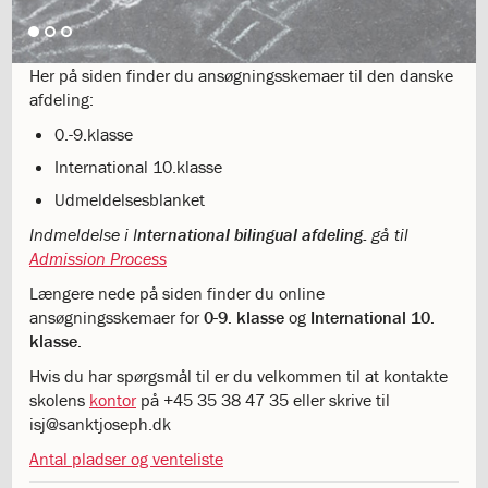
1.11:
10
days
of
giving
Her på siden finder du ansøgningsskemaer til den danske
1.12:
Let
afdeling:
it
0.-9.klasse
Grow
International 10.klasse
1.13:
Move
it!
Udmeldelsesblanket
1.14:
Ucycle
Indmeldelse i I
nternational bilingual afdeling:
gå til
We
Admission Process
cycle
Recycle
Længere nede på siden finder du online
1.15:
Historie
ansøgningsskemaer for
0-9. klasse
og
International
10.
1.16:
Bombningen
klasse.
af
Hvis du har spørgsmål til er du velkommen til at kontakte
Institut
skolens
kontor
på +45 35 38 47 35 eller skrive til
Jeanne
isj@sanktjoseph.dk
d’Arc
1.17:
Markering
Antal pladser og venteliste
af