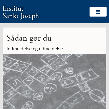
1.0:
Spring
Vend
Gå
Om
Institut
menu
tilbage
til
Os
1.1:
over
til
vores
Velkommen!
Sankt Joseph
1.2:
og
forsiden
guide
Medlemskaber
1.3:
gå
for
Værdigrundlag
1.4:
til
tilgængelighed
Værdigrundlag
1.5:
indhold
Værdigrundlaget
Sådan gør du
i
billeder
Indmeldelse og udmeldelse
1.6:
Logo
1.7:
Labyrinten
1.8:
Ansvar
for
medmennesket
og
verden
1.9:
CommuniTree
1.10:
Be
the
Change