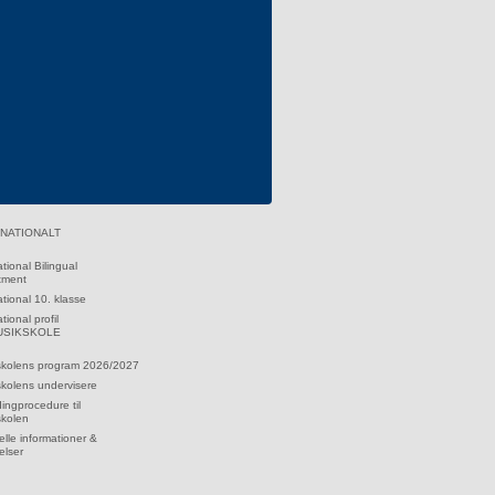
RNATIONALT
ational Bilingual
tment
ational 10. klasse
tional profil
MUSIKSKOLE
skolens program 2026/2027
kolens undervisere
dingprocedure til
skolen
lle informationer &
elser