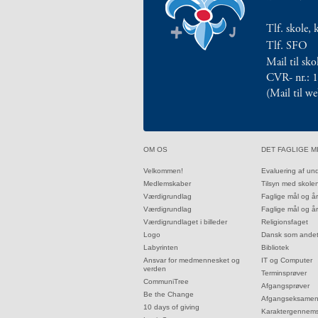
mellem
kønnene
Tlf. skole, 
1.37:
Persondataforordning
Tlf. SFO
og
Mail til sk
privatlivspolitik
2.0:
CVR- nr.: 
Det
(Mail til w
faglige
miljø
2.1:
Evaluering
af
32.0:
33.0:
OM OS
DET FAGLIGE M
undervisningen
2.2:
Tilsyn
32.1:
33.1:
Velkommen!
Evaluering af un
32.2:
33.2:
Medlemskaber
Tilsyn med skole
med
32.3:
33.3:
Værdigrundlag
Faglige mål og å
skolen
32.4:
33.4:
Værdigrundlag
Faglige mål og å
2.3:
Faglige
32.5:
33.5:
Værdigrundlaget i billeder
Religionsfaget
mål
32.6:
33.6:
Logo
Dansk som ande
og
32.7:
33.7:
Labyrinten
Bibliotek
32.8:
33.8:
Ansvar for medmennesket og
IT og Computer
årsplaner
verden
33.9:
Terminsprøver
2.4:
Faglige
32.9:
CommuniTree
33.10:
Afgangsprøver
mål
32.10:
Be the Change
33.11:
Afgangseksame
32.11:
10 days of giving
og
33.12:
Karaktergennems