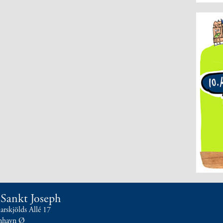
t Sankt Joseph
skjölds Allé 17
nhavn Ø