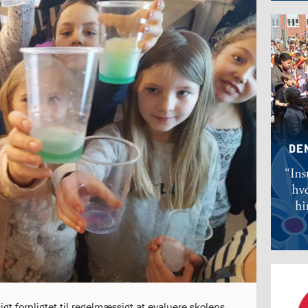
gt forpligtet til regelmæssigt at evaluere skolens