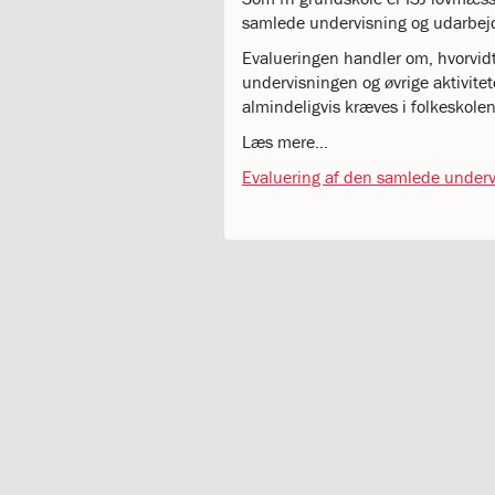
katastrofen
samlede undervisning og udarbejde
på
Evalueringen handler om, hvorvidt 
Institut
undervisningen og øvrige aktivite
Jeanne
almindeligvis kræves i folkeskolen
d’Arc
1.18:
Bestyrelsen
Læs mere…
1.19:
Ledelsen
Evaluering af den samlede underv
1.20:
Ledelsen
1.21:
Forældrerådet
1.22:
Forældrerådet
1.23:
Referat
forældreråd
1.24:
Vedtægter
1.25:
Demokrati
og
folkestyre
1.26:
Jobopslag
1.27:
Optagelse
1.28:
Et
trygt