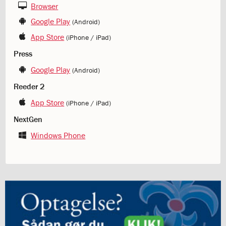
Browser
katastrofen
på
Google Play
(Android)
Institut
App Store
(iPhone / iPad)
Jeanne
d’Arc
Press
1.18:
Bestyrelsen
Google Play
(Android)
1.19:
Ledelsen
1.20:
Ledelsen
Reeder 2
1.21:
Forældrerådet
App Store
(iPhone / iPad)
1.22:
Forældrerådet
1.23:
NextGen
Referat
forældreråd
Windows Phone
1.24:
Vedtægter
1.25:
Demokrati
og
folkestyre
1.26:
Jobopslag
1.27:
Optagelse
1.28:
Et
trygt