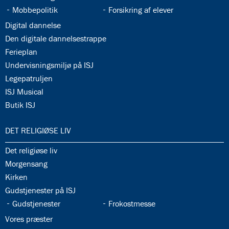
34.9:
34.10:
Mobbepolitik
Forsikring af elever
34.11:
Digital dannelse
34.12:
Den digitale dannelsestrappe
34.13:
Ferieplan
34.14:
Undervisningsmiljø på ISJ
34.15:
Legepatruljen
34.16:
ISJ Musical
34.17:
Butik ISJ
35.0:
DET RELIGIØSE LIV
35.1:
Det religiøse liv
35.2:
Morgensang
35.3:
Kirken
35.4:
Gudstjenester på ISJ
35.5:
35.6:
Gudstjenester
Frokostmesse
35.7:
Vores præster