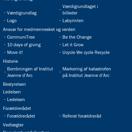
5.2:
International
32.5:
Værdigrundlaget i
10.
32.4:
Værdigrundlag
billeder
klasse
32.6:
32.7:
5.3:
Logo
Labyrinten
International
profil
32.8:
Ansvar for medmennesket og verden
6.0:
ISJ
32.9:
32.10:
CommuniTree
Be the Change
Musikskole
32.11:
32.12:
10 days of giving
Let it Grow
6.1:
Musikskolens
32.13:
32.14:
Move it!
Ucycle We cycle Recycle
program
2026/2027
32.15:
Historie
6.2:
Musikskolens
32.16:
32.17:
Bombningen af Institut
Markering af katastrofen
undervisere
Jeanne d’Arc
på Institut Jeanne d’Arc
6.3:
Tilmeldingprocedure
32.18:
Bestyrelsen
til
32.19:
Ledelsen
musikskolen
6.4:
Generelle
32.20:
Ledelsen
informationer
32.21:
Forældrerådet
&
32.22:
32.23:
Forældrerådet
Referat forældreråd
betingelser
32.24:
Vedtægter
7.0:
Kontakt