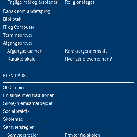
33.4:
33.5:
Faglige mål og årsplaner
Religionsfaget
33.6:
Dansk som andetsprog
33.7:
Bibliotek
33.8:
IT og Computer
33.9:
Terminsprøver
33.10:
Afgangsprøver
33.11:
33.12:
Afgangseksamen
Karaktergennemsnit
33.13:
33.14:
Karakterskala
Hvor går eleverne hen?
34.0:
ELEV PÅ ISJ
34.1:
SFO Liljen
34.2:
En skole med traditioner
34.3:
Skole/hjemsamarbejdet
34.4:
Socialpraktik
34.5:
Skolemad
34.6:
Samværsregler
34.7:
34.8:
Samværsregler
Fravær fra skolen