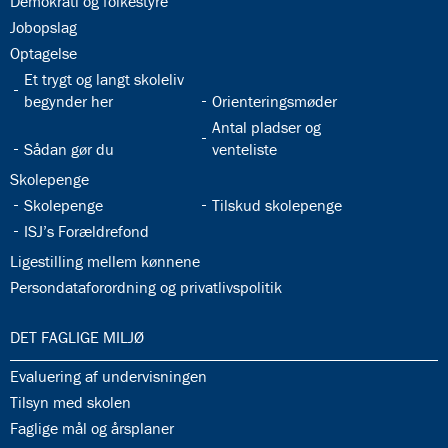
32.25:
Demokrati og folkestyre
8.0:
Presse
32.26:
9.0:
Jobopslag
Bilingual
Department
32.27:
Optagelse
32.28:
Et trygt og langt skoleliv
32.29:
begynder her
Orienteringsmøder
32.31:
Antal pladser og
32.30:
Sådan gør du
venteliste
32.32:
Skolepenge
32.33:
32.34:
Skolepenge
Tilskud skolepenge
32.35:
ISJ’s Forældrefond
32.36:
Ligestilling mellem kønnene
32.37:
Persondataforordning og privatlivspolitik
33.0:
DET FAGLIGE MILJØ
33.1:
Evaluering af undervisningen
33.2:
Tilsyn med skolen
33.3:
Faglige mål og årsplaner