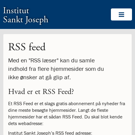
1.0:
Spring
Vend
Gå
Om
Institut
menu
tilbage
til
Os
1.1:
over
til
vores
Velkommen!
Sankt Joseph
1.2:
og
forsiden
guide
Medlemskaber
1.3:
gå
for
Værdigrundlag
1.4:
til
tilgængelighed
Værdigrundlag
1.5:
indhold
Værdigrundlaget
RSS feed
i
billeder
Med en "RSS læser" kan du samle
1.6:
Logo
indhold fra flere hjemmesider som du
1.7:
Labyrinten
1.8:
Ansvar
ikke ønsker at gå glip af.
for
medmennesket
Hvad er et RSS Feed?
og
verden
Et RSS Feed er et slags gratis abonnement på nyheder fra
1.9:
CommuniTree
dine meste besøgte hjemmesider. Langt de fleste
1.10:
Be
hjemmesider har et sådan RSS Feed. Du skal blot kende
the
dets webadresse:
Change
Institut Sankt Joseph’s RSS feed adresse: