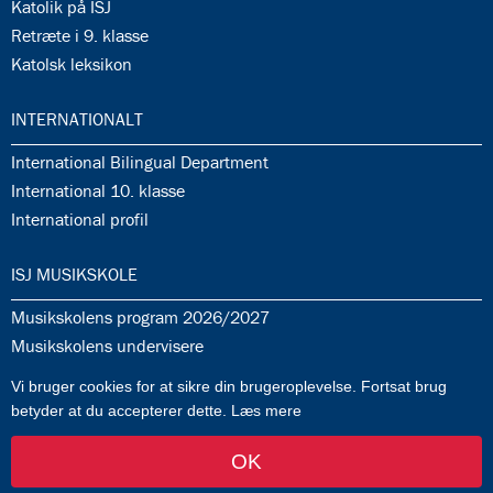
35.8:
Katolik på ISJ
35.9:
Retræte i 9. klasse
35.10:
Katolsk leksikon
36.0:
INTERNATIONALT
36.1:
International Bilingual Department
36.2:
International 10. klasse
36.3:
International profil
37.0:
ISJ MUSIKSKOLE
37.1:
Musikskolens program 2026/2027
37.2:
Musikskolens undervisere
37.3:
Tilmeldingprocedure til musikskolen
Vi bruger cookies for at sikre din brugeroplevelse. Fortsat brug
37.4:
Generelle informationer & betingelser
betyder at du accepterer dette.
Læs mere
OK
af FlowTwo
-
Log ind
Kontakt