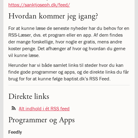
1.11:
10
https://sanktjoseph.dk/feed/
days
Hvordan kommer jeg igang?
of
giving
1.12:
Let
For at kunne læse de seneste nyheder har du behov for en
it
RSS-Læser, dvs. et program eller en app. Af dem findes
Grow
der mange forskellige, hvor nogle er gratis, mens andre
1.13:
Move
koster penge. Det afhænger af hvor og hvordan du gerne
it!
vil kunne læse.
1.14:
Ucycle
Herunder har vi både samlet links til steder hvor du kan
We
finde gode programmer og apps, og de direkte links du får
cycle
brug for for at kunne følge baptist.dk’s RSS Feed.
Recycle
1.15:
Historie
Direkte links
1.16:
Bombningen
af
Alt indhold i ét RSS feed
Institut
Jeanne
Programmer og Apps
d’Arc
1.17:
Markering
Feedly
af