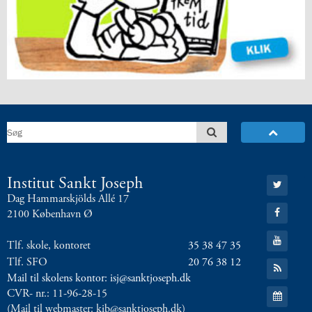
5.2:
International
10.
klasse
5.3:
International
profil
6.0:
ISJ
Musikskole
6.1:
Musikskolens
program
2026/2027
6.2:
Musikskolens
undervisere
Gå
Institut Sankt Joseph
6.3:
Tilmeldingprocedure
til:
Dag Hammarskjölds Allé 17
Twitter
til
Gå
2100 København Ø
musikskolen
til:
Facebook
6.4:
Generelle
Gå
Tlf. skole, kontoret
35 38 47 35
til:
informationer
YouTube
Tlf. SFO
20 76 38 12
Gå
&
til:
Mail til skolens kontor: isj@sanktjoseph.dk
betingelser
RSS
Gå
CVR- nr.: 11-96-28-15
feed
7.0:
Kontakt
til:
(Mail til webmaster: kib@sanktjoseph.dk)