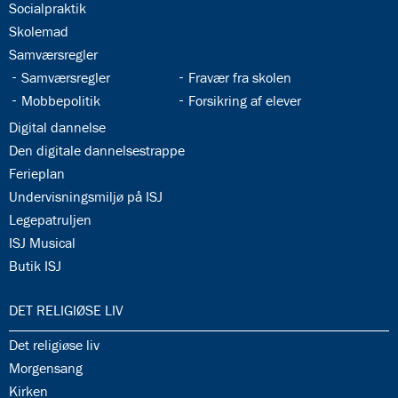
34.4:
Socialpraktik
34.5:
Skolemad
34.6:
Samværsregler
34.7:
34.8:
Samværsregler
Fravær fra skolen
34.9:
34.10:
Mobbepolitik
Forsikring af elever
34.11:
Digital dannelse
34.12:
Den digitale dannelsestrappe
34.13:
Ferieplan
34.14:
Undervisningsmiljø på ISJ
34.15:
Legepatruljen
34.16:
ISJ Musical
34.17:
Butik ISJ
35.0:
DET RELIGIØSE LIV
35.1:
Det religiøse liv
35.2:
Morgensang
35.3:
Kirken