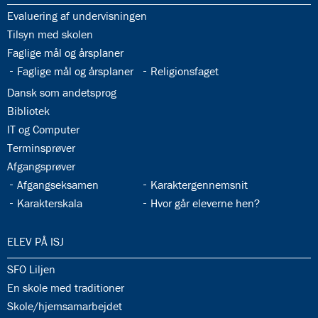
33.1:
Evaluering af undervisningen
33.2:
Tilsyn med skolen
33.3:
Faglige mål og årsplaner
33.4:
33.5:
Faglige mål og årsplaner
Religionsfaget
33.6:
Dansk som andetsprog
33.7:
Bibliotek
33.8:
IT og Computer
33.9:
Terminsprøver
33.10:
Afgangsprøver
33.11:
33.12:
Afgangseksamen
Karaktergennemsnit
33.13:
33.14:
Karakterskala
Hvor går eleverne hen?
34.0:
ELEV PÅ ISJ
34.1:
SFO Liljen
34.2:
En skole med traditioner
34.3:
Skole/hjemsamarbejdet