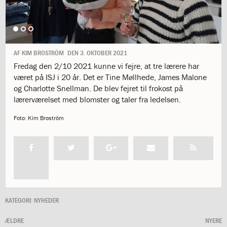
1.11:
10
days
of
giving
1.12:
Let
AF
KIM BROSTRÖM
DEN
3. OKTOBER 2021
it
Fredag den 2/10 2021 kunne vi fejre, at tre lærere har
Grow
været på ISJ i 20 år. Det er Tine Møllhede, James Malone
1.13:
Move
og Charlotte Snellman. De blev fejret til frokost på
it!
lærerværelset med blomster og taler fra ledelsen.
1.14:
Ucycle
We
Foto: Kim Broström
cycle
Recycle
1.15:
Historie
1.16:
Bombningen
af
Institut
Jeanne
KATEGORI:
NYHEDER
d’Arc
1.17:
Markering
ÆLDRE
NYERE
af