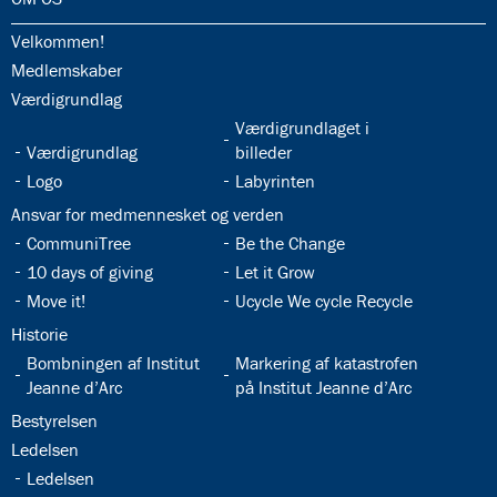
32.1:
Velkommen!
32.2:
Medlemskaber
32.3:
Værdigrundlag
32.5:
Værdigrundlaget i
32.4:
Værdigrundlag
billeder
32.6:
32.7:
Logo
Labyrinten
32.8:
Ansvar for medmennesket og verden
32.9:
32.10:
CommuniTree
Be the Change
32.11:
32.12:
10 days of giving
Let it Grow
32.13:
32.14:
Move it!
Ucycle We cycle Recycle
32.15:
Historie
32.16:
32.17:
Bombningen af Institut
Markering af katastrofen
Jeanne d’Arc
på Institut Jeanne d’Arc
32.18:
Bestyrelsen
32.19:
Ledelsen
32.20:
Ledelsen