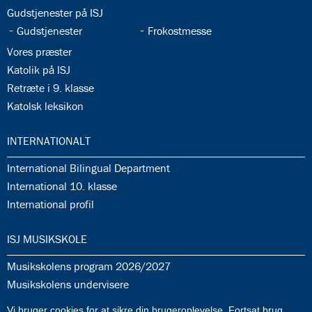
35.4:
Gudstjenester på ISJ
35.5:
35.6:
Gudstjenester
Frokostmesse
35.7:
Vores præster
35.8:
Katolik på ISJ
35.9:
Retræte i 9. klasse
35.10:
Katolsk leksikon
36.0:
INTERNATIONALT
36.1:
International Bilingual Department
36.2:
International 10. klasse
36.3:
International profil
37.0:
ISJ MUSIKSKOLE
37.1:
Musikskolens program 2026/2027
37.2:
Musikskolens undervisere
37.3:
Tilmeldingprocedure til musikskolen
Vi bruger cookies for at sikre din brugeroplevelse. Fortsat brug