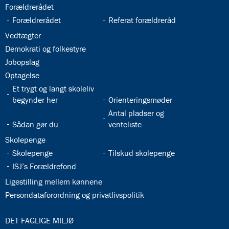
32.21:
Forældrerådet
32.22:
32.23:
Forældrerådet
Referat forældreråd
32.24:
Vedtægter
32.25:
Demokrati og folkestyre
32.26:
Jobopslag
32.27:
Optagelse
32.28:
Et trygt og langt skoleliv
32.29:
begynder her
Orienteringsmøder
32.31:
Antal pladser og
32.30:
Sådan gør du
venteliste
32.32:
Skolepenge
32.33:
32.34:
Skolepenge
Tilskud skolepenge
32.35:
ISJ’s Forældrefond
32.36:
Ligestilling mellem kønnene
32.37:
Persondataforordning og privatlivspolitik
33.0:
DET FAGLIGE MILJØ