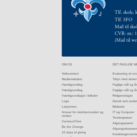
mellem
kønnene
Tlf. skole, 
1.37:
Persondataforordning
Tlf. SFO
og
Mail til sk
privatlivspolitik
2.0:
CVR- nr.: 
Det
(Mail til w
faglige
miljø
2.1:
Evaluering
af
32.0:
33.0:
OM OS
DET FAGLIGE M
undervisningen
2.2:
Tilsyn
32.1:
33.1:
Velkommen!
Evaluering af un
32.2:
33.2:
Medlemskaber
Tilsyn med skole
med
32.3:
33.3:
Værdigrundlag
Faglige mål og å
skolen
32.4:
33.4:
Værdigrundlag
Faglige mål og å
2.3:
Faglige
32.5:
33.5:
Værdigrundlaget i billeder
Religionsfaget
mål
32.6:
33.6:
Logo
Dansk som ande
og
32.7:
33.7:
Labyrinten
Bibliotek
32.8:
33.8:
Ansvar for medmennesket og
IT og Computer
årsplaner
verden
33.9:
Terminsprøver
2.4:
Faglige
32.9:
CommuniTree
33.10:
Afgangsprøver
mål
32.10:
Be the Change
33.11:
Afgangseksame
32.11:
10 days of giving
og
33.12:
Karaktergennems