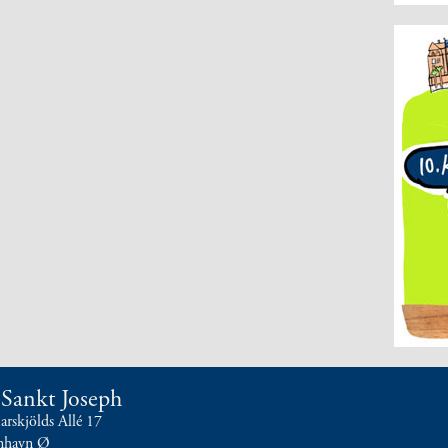
t Sankt Joseph
skjölds Allé 17
nhavn Ø