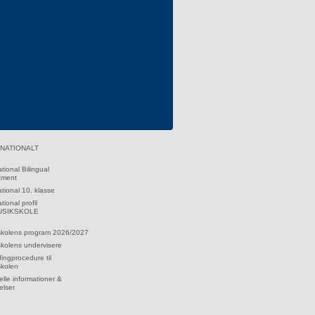
RNATIONALT
ational Bilingual
tment
ational 10. klasse
tional profil
MUSIKSKOLE
skolens program 2026/2027
kolens undervisere
dingprocedure til
skolen
lle informationer &
elser