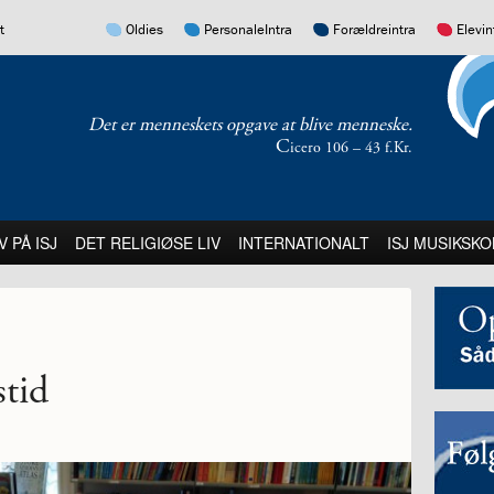
17.0:
16.0:
15.0:
14.0:
t
Oldies
PersonaleIntra
Forældreintra
Elevin
Det er menneskets opgave at blive menneske.
C
icero 106 – 43 f.Kr.
:
21.0:
22.0:
23.0:
V PÅ ISJ
DET RELIGIØSE LIV
INTERNATIONALT
ISJ MUSIKSKO
stid