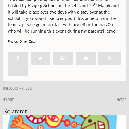
katastrofen
th
th
hosted by Esbjerg School on the 24
and 25
March and
på
it will take place over two days with a stay over at the
Institut
school. If you would like to support this or help train the
Jeanne
teams, please get in contact with myself or Thomas Orr
d’Arc
who will be running this event during my parental leave.
1.18:
Bestyrelsen
Photos: Oliver Eaton
1.19:
Ledelsen
1.20:
Ledelsen
1.21:
Forældrerådet
1.22:
Forældrerådet
1.23:
Referat
forældreråd
1.24:
Vedtægter
1.25:
Demokrati
KATEGORI:
NYHEDER
og
folkestyre
ÆLDRE
NYERE
1.26:
Jobopslag
Relateret
1.27:
Optagelse
1.28:
Et
trygt