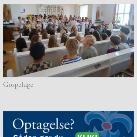
årsplaner
2.5:
Religionsfaget
2.6:
Dansk
som
andetsprog
2.7:
Bibliotek
2.8:
IT
og
Computer
2.9:
Terminsprøver
2.10:
Afgangsprøver
2.11:
Afgangseksamen
Gospeluge
19.
2.12:
Karaktergennemsnit
juni
2.13:
Karakterskala
2.14:
Hvor
går
eleverne
hen?
3.0:
Elev
på