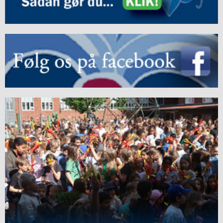
ISJ
3.1:
SFO
Liljen
3.2:
En
skole
med
traditioner
3.3:
Skole/hjemsamarbejdet
3.4:
Socialpraktik
3.5:
Skolemad
3.6:
Samværsregler
3.7:
Samværsregler
3.8:
Fravær
fra
skolen
3.9:
Mobbepolitik
3.10:
Forsikring
af
elever
3.11:
Digital
dannelse