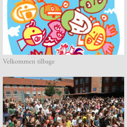
og
langt
skoleliv
begynder
her
1.29:
Orienteringsmøder
1.30:
Sådan
gør
du
1.31:
Antal
Velkommen tilbage
8.
pladser
august
og
venteliste
1.32:
Skolepenge
1.33:
Skolepenge
1.34:
Tilskud
skolepenge
1.35:
ISJ’s
Forældrefond
1.36:
Ligestilling