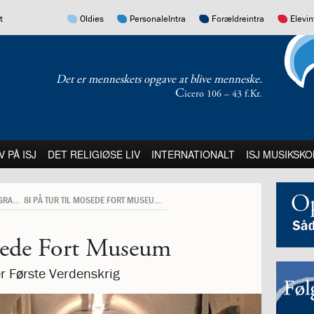
17.0:
16.0:
15.0:
14.0:
t
Oldies
PersonaleIntra
Forældreintra
Elevin
Det er menneskets opgave at blive menneske.
C
icero 106 – 43 f.Kr.
:
21.0:
22.0:
23.0:
V PÅ ISJ
DET RELIGIØSE LIV
INTERNATIONALT
ISJ MUSIKSKO
INTERNATIONAL BILINGUAL PROGRAMME
8I PÅ TUR TIL MOSEDE FORT MUSEUM
osede Fort Museum
 Første Verdenskrig