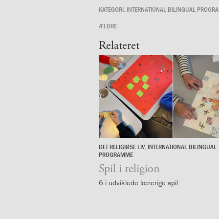
og
KATEGORI:
INTERNATIONAL BILINGUAL PROGR
langt
skoleliv
ÆLDRE
begynder
Relateret
her
1.29:
Orienteringsmøder
1.30:
Sådan
gør
du
1.31:
Antal
pladser
og
venteliste
1.32:
Skolepenge
DET RELIGIØSE LIV
,
INTERNATIONAL BILINGUAL
4.
1.33:
Skolepenge
PROGRAMME
november
1.34:
Tilskud
Spil i religion
2025
skolepenge
6.i udviklede lærerige spil
1.35:
ISJ’s
Forældrefond
1.36:
Ligestilling