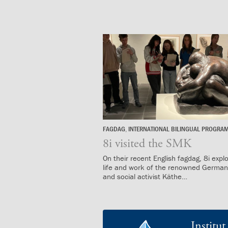
mellem
kønnene
1.37:
Persondataforordning
og
privatlivspolitik
2.0:
Det
faglige
miljø
2.1:
Evaluering
af
undervisningen
2.2:
Tilsyn
FAGDAG
,
INTERNATIONAL BILINGUAL PROGRA
10.
med
januar
8i visited the SMK
skolen
2025
2.3:
Faglige
On their recent English fagdag, 8i expl
life and work of the renowned German 
mål
L
and social activist Käthe…
og
æ
årsplaner
s
2.4:
Faglige
m
mål
e
r
Institu
og