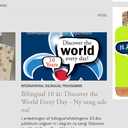
AMME
NYERE
INTERNATIONAL BILINGUAL PROGRAMME
7.
april
Bilingual 10 år: Discover the
2025
World Every Day - Ny sang ude
nu!
I anledningen af bilingual-afdelingens 10-års
jubilæum udgiver vi i dag en ny sang: Discover