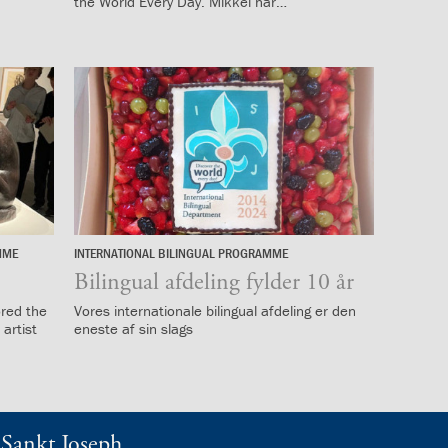
L
the World Every Day. Mikkel har…
æ
s
m
e
r
e
MME
INTERNATIONAL BILINGUAL PROGRAMME
3.
september
Bilingual afdeling fylder 10 år
2024
ored the
Vores internationale bilingual afdeling er den
artist
eneste af sin slags
t Sankt Joseph