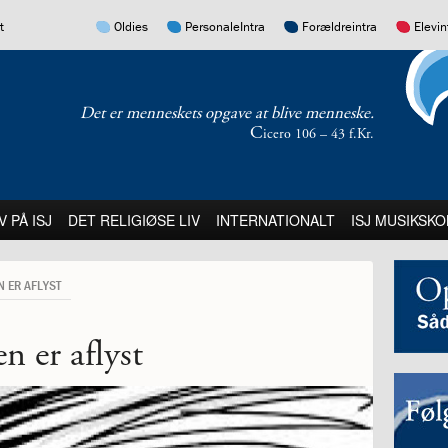
17.0:
16.0:
15.0:
14.0:
t
Oldies
PersonaleIntra
Forældreintra
Elevin
Det er menneskets opgave at blive menneske.
C
icero 106 – 43 f.Kr.
:
21.0:
22.0:
23.0:
V PÅ ISJ
DET RELIGIØSE LIV
INTERNATIONALT
ISJ MUSIKSKO
N ER AFLYST
en er aflyst