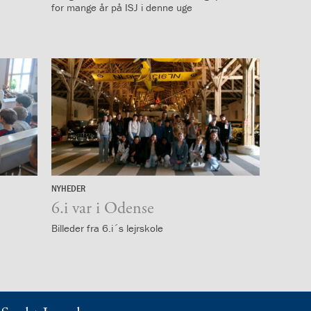
for mange år på ISJ i denne uge
NYHEDER
15.
juni
6.i var i Odense
Billeder fra 6.i´s lejrskole