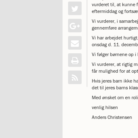
vurderet til, at kunne
katastrofen
eftermiddag og fortsæt
på
Institut
Vi vurderer, i samarbej
Jeanne
gennemføre arrangem
d’Arc
Vi har arbejdet hurtig
1.18:
Bestyrelsen
onsdag d. 11. december
1.19:
Ledelsen
1.20:
Ledelsen
Vi følger børnene op i 
1.21:
Forældrerådet
Vi vurderer, at rigtig 
1.22:
Forældrerådet
får mulighed for at op
1.23:
Referat
forældreråd
Hvis jeres barn ikke h
1.24:
Vedtægter
det til jeres barns kla
1.25:
Demokrati
Med ønsket om en roli
og
folkestyre
venlig hilsen
1.26:
Jobopslag
Anders Christensen
1.27:
Optagelse
1.28:
Et
trygt