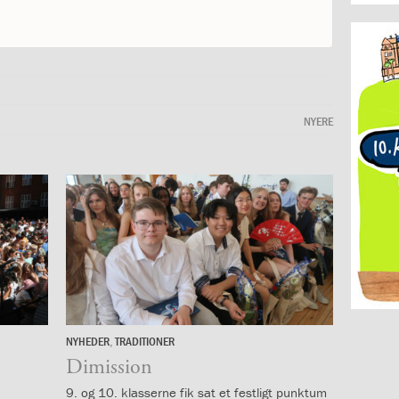
NYERE
NYHEDER
,
TRADITIONER
25.
juni
Dimission
9. og 10. klasserne fik sat et festligt punktum