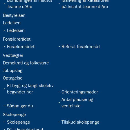
Bombningen af Institut
Markering af katastrofen
Jeanne d’Arc
på Institut Jeanne d’Arc
32.18:
Bestyrelsen
32.19:
Ledelsen
32.20:
Ledelsen
32.21:
Forældrerådet
32.22:
32.23:
Forældrerådet
Referat forældreråd
32.24:
Vedtægter
32.25:
Demokrati og folkestyre
32.26:
Jobopslag
32.27:
Optagelse
32.28:
Et trygt og langt skoleliv
32.29:
begynder her
Orienteringsmøder
32.31:
Antal pladser og
32.30:
Sådan gør du
venteliste
32.32:
Skolepenge
32.33:
32.34:
Skolepenge
Tilskud skolepenge
32.35:
ISJ’s Forældrefond