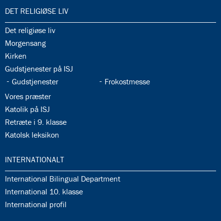
35.0:
DET RELIGIØSE LIV
35.1:
Det religiøse liv
35.2:
Morgensang
35.3:
Kirken
35.4:
Gudstjenester på ISJ
35.5:
35.6:
Gudstjenester
Frokostmesse
35.7:
Vores præster
35.8:
Katolik på ISJ
35.9:
Retræte i 9. klasse
35.10:
Katolsk leksikon
36.0:
INTERNATIONALT
36.1:
International Bilingual Department
36.2:
International 10. klasse
36.3:
International profil