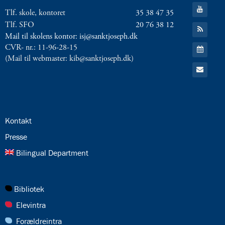
Facebook
Gå
Tlf. skole, kontoret
35 38 47 35
til:
YouTube
Tlf. SFO
20 76 38 12
Gå
til:
Mail til skolens kontor: isj@sanktjoseph.dk
RSS
Gå
CVR- nr.: 11-96-28-15
feed
til:
(Mail til webmaster: kib@sanktjoseph.dk)
Kalender
Gå
til:
Email
24.0:
Kontakt
25.0:
Presse
26.0:
Bilingual Department
27.0:
Bibliotek
28.0:
Elevintra
29.0:
Forældreintra