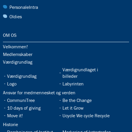
30.0:
PersonaleIntra
31.0:
Oldies
32.0:
OM OS
32.1:
Velkommen!
32.2:
Medlemskaber
32.3:
Værdigrundlag
32.5:
Værdigrundlaget i
32.4:
Værdigrundlag
billeder
32.6:
32.7:
Logo
Labyrinten
32.8:
Ansvar for medmennesket og verden
32.9:
32.10:
CommuniTree
Be the Change
32.11:
32.12:
10 days of giving
Let it Grow
32.13:
32.14:
Move it!
Ucycle We cycle Recycle
32.15:
Historie
32.16:
32.17: