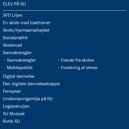
34.0:
ELEV PÅ ISJ
34.1:
SFO Liljen
34.2:
En skole med traditioner
34.3:
Skole/hjemsamarbejdet
34.4:
Socialpraktik
34.5:
Skolemad
34.6:
Samværsregler
34.7:
34.8:
Samværsregler
Fravær fra skolen
34.9:
34.10:
Mobbepolitik
Forsikring af elever
34.11:
Digital dannelse
34.12:
Den digitale dannelsestrappe
34.13:
Ferieplan
34.14:
Undervisningsmiljø på ISJ
34.15:
Legepatruljen
34.16:
ISJ Musical
34.17:
Butik ISJ