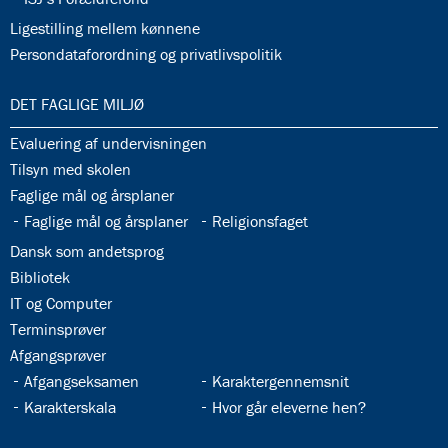
32.36:
Ligestilling mellem kønnene
32.37:
Persondataforordning og privatlivspolitik
33.0:
DET FAGLIGE MILJØ
33.1:
Evaluering af undervisningen
33.2:
Tilsyn med skolen
33.3:
Faglige mål og årsplaner
33.4:
33.5:
Faglige mål og årsplaner
Religionsfaget
33.6:
Dansk som andetsprog
33.7:
Bibliotek
33.8:
IT og Computer
33.9:
Terminsprøver
33.10:
Afgangsprøver
33.11:
33.12:
Afgangseksamen
Karaktergennemsnit
33.13:
33.14:
Karakterskala
Hvor går eleverne hen?