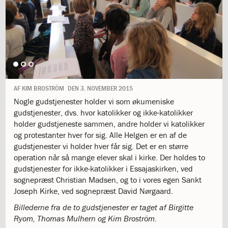
1.11:
10
days
of
giving
1.12:
Let
it
Grow
1.13:
Move
AF
KIM BROSTRÖM
DEN
3. NOVEMBER 2015
it!
Nogle gudstjenester holder vi som økumeniske
1.14:
Ucycle
gudstjenester, dvs. hvor katolikker og ikke-katolikker
We
holder gudstjeneste sammen, andre holder vi katolikker
cycle
og protestanter hver for sig. Alle Helgen er en af de
Recycle
gudstjenester vi holder hver får sig. Det er en større
1.15:
Historie
operation når så mange elever skal i kirke. Der holdes to
1.16:
Bombningen
gudstjenester for ikke-katolikker i Essajaskirken, ved
af
sognepræst Christian Madsen, og to i vores egen Sankt
Institut
Joseph Kirke, ved sognepræst David Nørgaard.
Jeanne
d’Arc
Billederne fra de to gudstjenester er taget af Birgitte
1.17:
Markering
Ryom, Thomas Mulhern og Kim Broström.
af