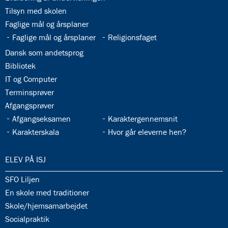
5.2:
International
33.2:
Tilsyn med skolen
10.
33.3:
Faglige mål og årsplaner
klasse
5.3:
International
33.4:
33.5:
Faglige mål og årsplaner
Religionsfaget
profil
33.6:
Dansk som andetsprog
6.0:
ISJ
33.7:
Bibliotek
Musikskole
33.8:
IT og Computer
6.1:
Musikskolens
program
33.9:
Terminsprøver
2026/2027
33.10:
Afgangsprøver
6.2:
Musikskolens
33.11:
33.12:
Afgangseksamen
Karaktergennemsnit
undervisere
33.13:
33.14:
Karakterskala
Hvor går eleverne hen?
6.3:
Tilmeldingprocedure
til
musikskolen
34.0:
ELEV PÅ ISJ
6.4:
Generelle
34.1:
SFO Liljen
informationer
34.2:
&
En skole med traditioner
betingelser
34.3:
Skole/hjemsamarbejdet
34.4:
Socialpraktik
7.0:
Kontakt