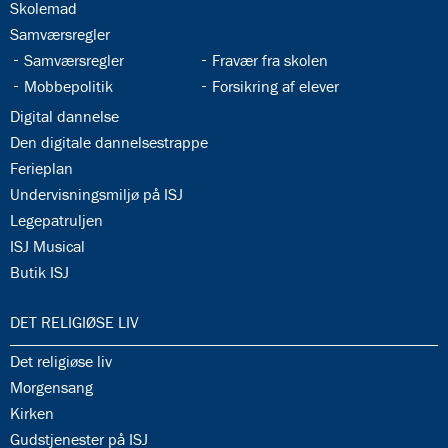
8.0:
Presse
34.5:
Skolemad
9.0:
Bilingual
34.6:
Samværsregler
Department
34.7:
34.8:
Samværsregler
Fravær fra skolen
34.9:
34.10:
Mobbepolitik
Forsikring af elever
34.11:
Digital dannelse
34.12:
Den digitale dannelsestrappe
34.13:
Ferieplan
34.14:
Undervisningsmiljø på ISJ
34.15:
Legepatruljen
34.16:
ISJ Musical
34.17:
Butik ISJ
35.0:
DET RELIGIØSE LIV
35.1:
Det religiøse liv
35.2:
Morgensang
35.3:
Kirken
35.4:
Gudstjenester på ISJ