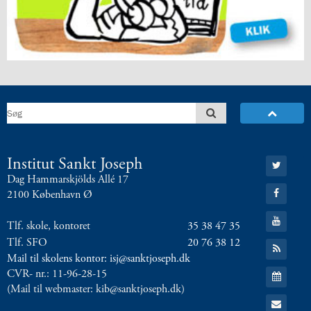
årsplaner
2.5:
Religionsfaget
2.6:
Dansk
som
andetsprog
2.7:
Bibliotek
2.8:
IT
og
Computer
2.9:
Terminsprøver
Gå
Institut Sankt Joseph
2.10:
Afgangsprøver
til:
2.11:
Afgangseksamen
Dag Hammarskjölds Allé 17
Twitter
Gå
2.12:
Karaktergennemsnit
2100 København Ø
til:
2.13:
Karakterskala
Facebook
Gå
2.14:
Hvor
Tlf. skole, kontoret
35 38 47 35
til:
YouTube
går
Tlf. SFO
20 76 38 12
Gå
eleverne
til:
Mail til skolens kontor: isj@sanktjoseph.dk
RSS
hen?
Gå
CVR- nr.: 11-96-28-15
feed
til:
3.0:
Elev
(Mail til webmaster: kib@sanktjoseph.dk)
Kalender
Gå
på
til: