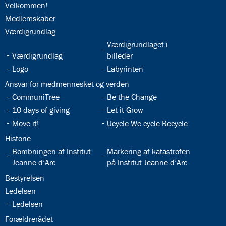
32.1:
Velkommen!
3.12:
Den
32.2:
Medlemskaber
digitale
32.3:
Værdigrundlag
dannelsestrappe
3.13:
Ferieplan
32.5:
Værdigrundlaget i
3.14:
Undervisningsmiljø
32.4:
Værdigrundlag
billeder
på
32.6:
32.7:
Logo
Labyrinten
ISJ
32.8:
Ansvar for medmennesket og verden
3.15:
Legepatruljen
32.9:
32.10:
CommuniTree
Be the Change
3.16:
ISJ
32.11:
32.12:
Musical
10 days of giving
Let it Grow
3.17:
Butik
32.13:
32.14:
Move it!
Ucycle We cycle Recycle
ISJ
32.15:
Historie
4.0:
Det
32.16:
32.17:
Bombningen af Institut
Markering af katastrofen
religiøse
Jeanne d’Arc
på Institut Jeanne d’Arc
liv
4.1:
Det
32.18:
Bestyrelsen
religiøse
32.19:
Ledelsen
liv
32.20:
Ledelsen
4.2:
Morgensang
32.21:
Forældrerådet
4.3:
Kirken