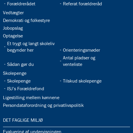
4.4:
32.22:
32.23:
Gudstjenester
Forældrerådet
Referat forældreråd
på
32.24:
Vedtægter
ISJ
32.25:
Demokrati og folkestyre
4.5:
Gudstjenester
32.26:
Jobopslag
4.6:
Frokostmesse
32.27:
Optagelse
4.7:
Vores
præster
32.28:
Et trygt og langt skoleliv
4.8:
Katolik
32.29:
begynder her
Orienteringsmøder
på
32.31:
Antal pladser og
ISJ
32.30:
Sådan gør du
venteliste
4.9:
Retræte
32.32:
Skolepenge
i
32.33:
32.34:
Skolepenge
Tilskud skolepenge
9.
32.35:
klasse
ISJ’s Forældrefond
4.10:
Katolsk
32.36:
Ligestilling mellem kønnene
leksikon
32.37:
Persondataforordning og privatlivspolitik
5.0:
Internationalt
5.1:
International
33.0:
DET FAGLIGE MILJØ
Bilingual
Department
33.1:
Evaluering af undervisningen