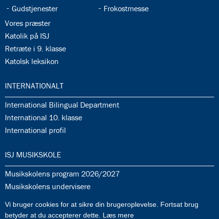
35.5:
35.6:
Gudstjenester
Frokostmesse
35.7:
Vores præster
35.8:
Katolik på ISJ
35.9:
Retræte i 9. klasse
35.10:
Katolsk leksikon
36.0:
INTERNATIONALT
36.1:
International Bilingual Department
36.2:
International 10. klasse
36.3:
International profil
37.0:
ISJ MUSIKSKOLE
37.1:
Musikskolens program 2026/2027
37.2:
Musikskolens undervisere
37.3:
Tilmeldingprocedure til musikskolen
Vi bruger cookies for at sikre din brugeroplevelse. Fortsat brug
37.4:
Generelle informationer & betingelser
betyder at du accepterer dette.
Læs mere