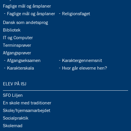
33.3:
Faglige mål og årsplaner
33.4:
33.5:
Faglige mål og årsplaner
Religionsfaget
33.6:
Dansk som andetsprog
33.7:
Bibliotek
33.8:
IT og Computer
33.9:
Terminsprøver
33.10:
Afgangsprøver
33.11:
33.12:
Afgangseksamen
Karaktergennemsnit
33.13:
33.14:
Karakterskala
Hvor går eleverne hen?
34.0:
ELEV PÅ ISJ
34.1:
SFO Liljen
34.2:
En skole med traditioner
34.3:
Skole/hjemsamarbejdet
34.4:
Socialpraktik
34.5:
Skolemad