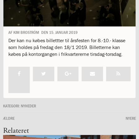
1.11:
10
days
of
giving
1.12:
Let
AF
KIM BROSTRÖM
DEN
15. JANUAR 2019
it
Der kan nu købes billettter til årsfesten for 8.-10.- klasse
Grow
som holdes på fredag den 18/1 2019. Billetterne kan
1.13:
Move
købes på kontorgangen i frikvartererne tirsdag-torsdag.
it!
1.14:
Ucycle
We
cycle
Recycle
1.15:
Historie
1.16:
Bombningen
af
KATEGORI:
NYHEDER
Institut
Jeanne
ÆLDRE
NYERE
d’Arc
Relateret
1.17:
Markering
af