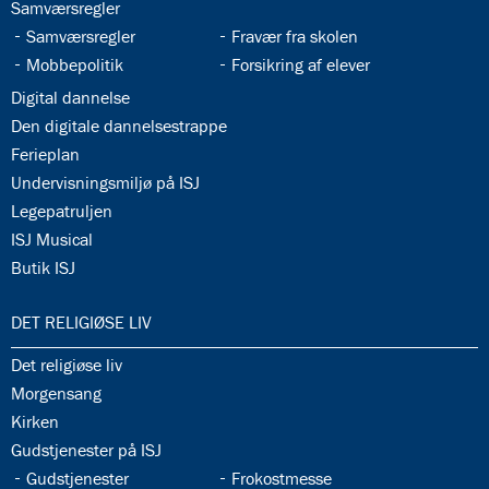
34.6:
Samværsregler
34.7:
34.8:
Samværsregler
Fravær fra skolen
34.9:
34.10:
Mobbepolitik
Forsikring af elever
34.11:
Digital dannelse
34.12:
Den digitale dannelsestrappe
34.13:
Ferieplan
34.14:
Undervisningsmiljø på ISJ
34.15:
Legepatruljen
34.16:
ISJ Musical
34.17:
Butik ISJ
35.0:
DET RELIGIØSE LIV
35.1:
Det religiøse liv
35.2:
Morgensang
35.3:
Kirken
35.4:
Gudstjenester på ISJ
35.5:
35.6:
Gudstjenester
Frokostmesse