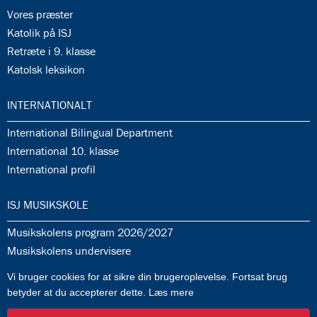
35.7:
Vores præster
35.8:
Katolik på ISJ
35.9:
Retræte i 9. klasse
35.10:
Katolsk leksikon
36.0:
INTERNATIONALT
36.1:
International Bilingual Department
36.2:
International 10. klasse
36.3:
International profil
37.0:
ISJ MUSIKSKOLE
37.1:
Musikskolens program 2026/2027
37.2:
Musikskolens undervisere
37.3:
Tilmeldingprocedure til musikskolen
Vi bruger cookies for at sikre din brugeroplevelse. Fortsat brug
37.4:
Generelle informationer & betingelser
betyder at du accepterer dette.
Læs mere