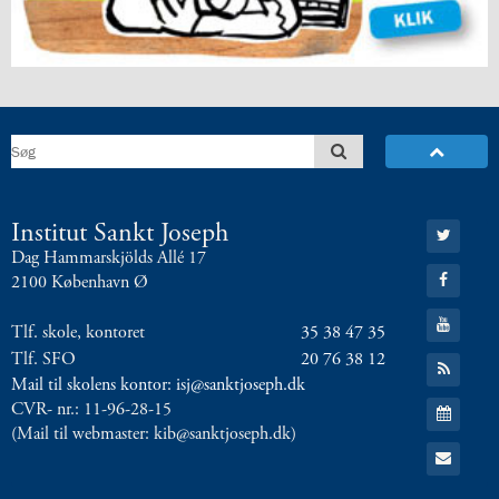
5.2:
International
10.
klasse
5.3:
International
profil
6.0:
ISJ
Musikskole
6.1:
Musikskolens
program
2026/2027
Gå
Institut Sankt Joseph
til:
6.2:
Musikskolens
Dag Hammarskjölds Allé 17
Twitter
Gå
undervisere
2100 København Ø
til:
6.3:
Tilmeldingprocedure
Facebook
Gå
til
Tlf. skole, kontoret
35 38 47 35
til:
musikskolen
YouTube
Tlf. SFO
20 76 38 12
Gå
6.4:
Generelle
til:
Mail til skolens kontor: isj@sanktjoseph.dk
RSS
informationer
Gå
CVR- nr.: 11-96-28-15
feed
&
til:
(Mail til webmaster: kib@sanktjoseph.dk)
Kalender
betingelser
Gå
til:
7.0:
Kontakt
Email