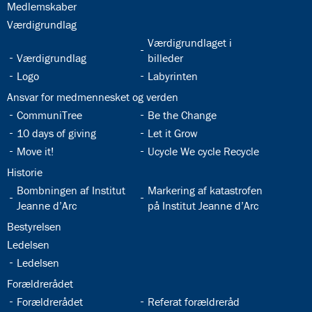
32.2:
Medlemskaber
32.3:
Værdigrundlag
32.5:
Værdigrundlaget i
32.4:
Værdigrundlag
billeder
32.6:
32.7:
Logo
Labyrinten
32.8:
Ansvar for medmennesket og verden
32.9:
32.10:
CommuniTree
Be the Change
32.11:
32.12:
10 days of giving
Let it Grow
32.13:
32.14:
Move it!
Ucycle We cycle Recycle
32.15:
Historie
32.16:
32.17:
Bombningen af Institut
Markering af katastrofen
Jeanne d’Arc
på Institut Jeanne d’Arc
32.18:
Bestyrelsen
32.19:
Ledelsen
32.20:
Ledelsen
32.21:
Forældrerådet
32.22:
32.23:
Forældrerådet
Referat forældreråd