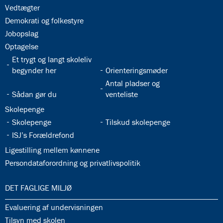
32.24:
Vedtægter
32.25:
Demokrati og folkestyre
32.26:
Jobopslag
32.27:
Optagelse
32.28:
Et trygt og langt skoleliv
32.29:
begynder her
Orienteringsmøder
32.31:
Antal pladser og
32.30:
Sådan gør du
venteliste
32.32:
Skolepenge
32.33:
32.34:
Skolepenge
Tilskud skolepenge
32.35:
ISJ’s Forældrefond
32.36:
Ligestilling mellem kønnene
32.37:
Persondataforordning og privatlivspolitik
33.0:
DET FAGLIGE MILJØ
33.1:
Evaluering af undervisningen
33.2:
Tilsyn med skolen