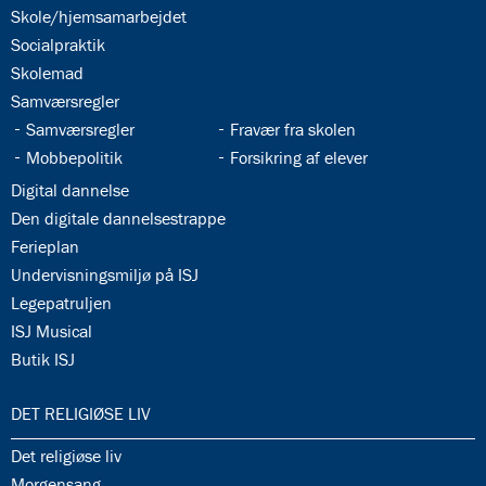
8.0:
Presse
34.3:
Skole/hjemsamarbejdet
9.0:
Bilingual
34.4:
Socialpraktik
Department
34.5:
Skolemad
34.6:
Samværsregler
34.7:
34.8:
Samværsregler
Fravær fra skolen
34.9:
34.10:
Mobbepolitik
Forsikring af elever
34.11:
Digital dannelse
34.12:
Den digitale dannelsestrappe
34.13:
Ferieplan
34.14:
Undervisningsmiljø på ISJ
34.15:
Legepatruljen
34.16:
ISJ Musical
34.17:
Butik ISJ
35.0:
DET RELIGIØSE LIV
35.1:
Det religiøse liv
35.2:
Morgensang