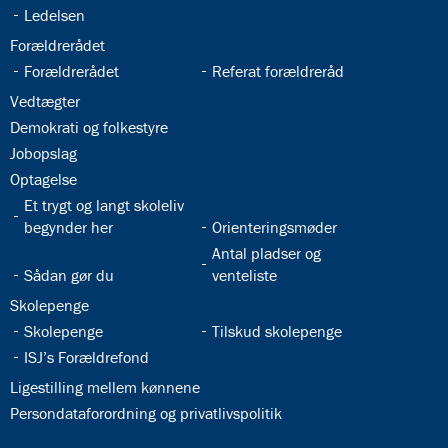
4.4:
Gudstjenester
32.20:
Ledelsen
på
32.21:
Forældrerådet
ISJ
32.22:
32.23:
Forældrerådet
Referat forældreråd
4.5:
Gudstjenester
4.6:
32.24:
Frokostmesse
Vedtægter
4.7:
Vores
32.25:
Demokrati og folkestyre
præster
32.26:
Jobopslag
4.8:
Katolik
32.27:
Optagelse
på
32.28:
Et trygt og langt skoleliv
ISJ
32.29:
begynder her
Orienteringsmøder
4.9:
Retræte
32.31:
Antal pladser og
i
32.30:
Sådan gør du
venteliste
9.
klasse
32.32:
Skolepenge
4.10:
Katolsk
32.33:
32.34:
Skolepenge
Tilskud skolepenge
leksikon
32.35:
ISJ’s Forældrefond
5.0:
Internationalt
5.1:
32.36:
International
Ligestilling mellem kønnene
Bilingual
32.37:
Persondataforordning og privatlivspolitik
Department