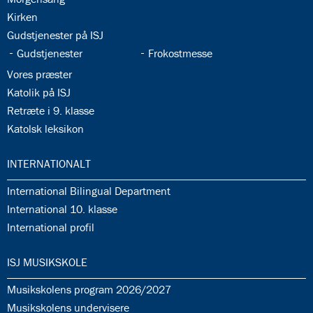
35.3:
Kirken
35.4:
Gudstjenester på ISJ
35.5:
35.6:
Gudstjenester
Frokostmesse
35.7:
Vores præster
35.8:
Katolik på ISJ
35.9:
Retræte i 9. klasse
35.10:
Katolsk leksikon
36.0:
INTERNATIONALT
36.1:
International Bilingual Department
36.2:
International 10. klasse
36.3:
International profil
37.0:
ISJ MUSIKSKOLE
37.1:
Musikskolens program 2026/2027
37.2:
Musikskolens undervisere