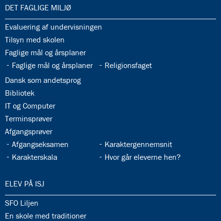
5.2:
International
33.0:
DET FAGLIGE MILJØ
10.
klasse
33.1:
Evaluering af undervisningen
5.3:
International
33.2:
Tilsyn med skolen
profil
33.3:
Faglige mål og årsplaner
6.0:
ISJ
33.4:
33.5:
Faglige mål og årsplaner
Religionsfaget
Musikskole
6.1:
Musikskolens
33.6:
Dansk som andetsprog
program
33.7:
Bibliotek
2026/2027
33.8:
IT og Computer
6.2:
Musikskolens
33.9:
Terminsprøver
undervisere
33.10:
Afgangsprøver
6.3:
Tilmeldingprocedure
til
33.11:
33.12:
Afgangseksamen
Karaktergennemsnit
musikskolen
33.13:
33.14:
Karakterskala
Hvor går eleverne hen?
6.4:
Generelle
informationer
34.0:
ELEV PÅ ISJ
&
betingelser
34.1:
SFO Liljen
7.0:
Kontakt
34.2:
En skole med traditioner