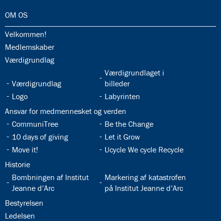
3.12:
Den
32.0:
OM OS
digitale
dannelsestrappe
32.1:
Velkommen!
3.13:
Ferieplan
32.2:
Medlemskaber
3.14:
Undervisningsmiljø
32.3:
Værdigrundlag
på
32.5:
Værdigrundlaget i
ISJ
32.4:
Værdigrundlag
billeder
3.15:
Legepatruljen
32.6:
32.7:
Logo
Labyrinten
3.16:
ISJ
Musical
32.8:
Ansvar for medmennesket og verden
3.17:
Butik
32.9:
32.10:
CommuniTree
Be the Change
ISJ
32.11:
32.12:
10 days of giving
Let it Grow
4.0:
Det
32.13:
32.14:
Move it!
Ucycle We cycle Recycle
religiøse
liv
32.15:
Historie
4.1:
Det
32.16:
32.17:
Bombningen af Institut
Markering af katastrofen
religiøse
Jeanne d’Arc
på Institut Jeanne d’Arc
liv
32.18:
Bestyrelsen
4.2:
Morgensang
32.19:
Ledelsen
4.3:
Kirken