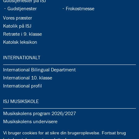
35.4:
Gudstjenester på ISJ
35.5:
35.6:
Gudstjenester
Frokostmesse
35.7:
Vores præster
35.8:
Katolik på ISJ
35.9:
Retræte i 9. klasse
35.10:
Katolsk leksikon
36.0:
INTERNATIONALT
36.1:
International Bilingual Department
36.2:
International 10. klasse
36.3:
International profil
37.0:
ISJ MUSIKSKOLE
37.1:
Musikskolens program 2026/2027
37.2:
Musikskolens undervisere
37.3:
Tilmeldingprocedure til musikskolen
Vi bruger cookies for at sikre din brugeroplevelse. Fortsat brug
37.4:
Generelle informationer & betingelser