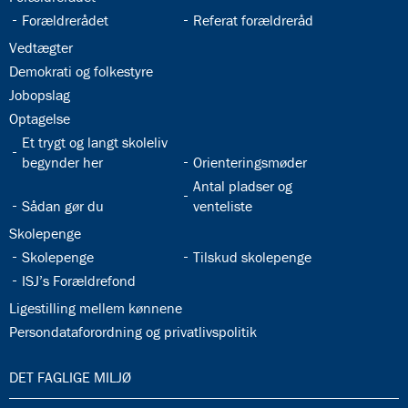
32.22:
32.23:
Forældrerådet
Referat forældreråd
32.24:
Vedtægter
32.25:
Demokrati og folkestyre
32.26:
Jobopslag
32.27:
Optagelse
32.28:
Et trygt og langt skoleliv
32.29:
begynder her
Orienteringsmøder
32.31:
Antal pladser og
32.30:
Sådan gør du
venteliste
32.32:
Skolepenge
32.33:
32.34:
Skolepenge
Tilskud skolepenge
32.35:
ISJ’s Forældrefond
32.36:
Ligestilling mellem kønnene
32.37:
Persondataforordning og privatlivspolitik
33.0:
DET FAGLIGE MILJØ