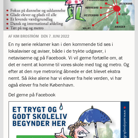
1.11:
10
days
of
giving
1.12:
Let
it
AF
KIM BROSTRÖM
DEN
7. JUNI 2022
Grow
En ny serie reklamer kan i den kommende tid ses i
1.13:
Move
lokalaviser og aviser, både i de trykte udgaver, i
it!
netaviserne og på Facebook. Vi vil gerne fortælle om, at
1.14:
Ucycle
det er nemt at komme til vores skole med tog og metro. Og
We
efter at den nye metroring åbnede er det blevet ekstra
cycle
nemt. Så ikke alene har vi elever fra hele verden, vi har
Recycle
også elever fra hele København.
1.15:
Historie
Del gerne på Facebook
1.16:
Bombningen
af
Institut
Jeanne
d’Arc
1.17:
Markering
af