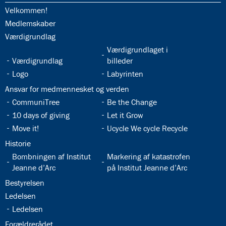
32.1:
Velkommen!
32.2:
Medlemskaber
32.3:
Værdigrundlag
32.5:
Værdigrundlaget i
32.4:
Værdigrundlag
billeder
32.6:
32.7:
Logo
Labyrinten
32.8:
Ansvar for medmennesket og verden
32.9:
32.10:
CommuniTree
Be the Change
32.11:
32.12:
10 days of giving
Let it Grow
32.13:
32.14:
Move it!
Ucycle We cycle Recycle
32.15:
Historie
32.16:
32.17:
Bombningen af Institut
Markering af katastrofen
Jeanne d’Arc
på Institut Jeanne d’Arc
32.18:
Bestyrelsen
32.19:
Ledelsen
32.20:
Ledelsen
32.21:
Forældrerådet