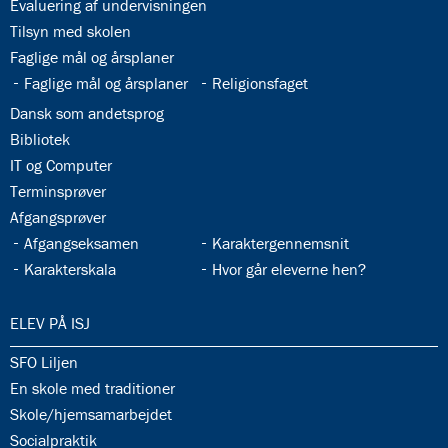
33.1:
Evaluering af undervisningen
33.2:
Tilsyn med skolen
33.3:
Faglige mål og årsplaner
33.4:
33.5:
Faglige mål og årsplaner
Religionsfaget
33.6:
Dansk som andetsprog
33.7:
Bibliotek
33.8:
IT og Computer
33.9:
Terminsprøver
33.10:
Afgangsprøver
33.11:
33.12:
Afgangseksamen
Karaktergennemsnit
33.13:
33.14:
Karakterskala
Hvor går eleverne hen?
34.0:
ELEV PÅ ISJ
34.1:
SFO Liljen
34.2:
En skole med traditioner
34.3:
Skole/hjemsamarbejdet
34.4:
Socialpraktik