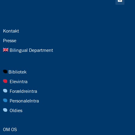
til:
Email
24.0:
Kontakt
25.0:
Presse
26.0:
Bilingual Department
27.0:
Bibliotek
28.0:
Elevintra
29.0:
Forældreintra
30.0:
PersonaleIntra
31.0:
Oldies
32.0:
OM OS