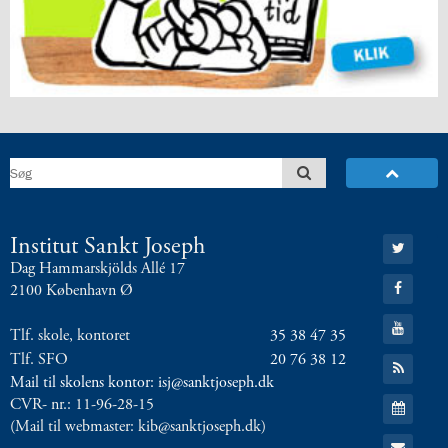
8.0:
Presse
9.0:
Bilingual
Department
Næste
indlæg:
Pinsegudstjeneste
i
gården
Forrige
indlæg:
Pinsegudstjeneste
7/6
Gå
Institut Sankt Joseph
til:
kl.
Dag Hammarskjölds Allé 17
Twitter
10
Gå
2100 København Ø
til:
Facebook
Gå
Tlf. skole, kontoret
35 38 47 35
til:
YouTube
Tlf. SFO
20 76 38 12
Gå
til:
Mail til skolens kontor: isj@sanktjoseph.dk
RSS
Gå
CVR- nr.: 11-96-28-15
feed
til:
(Mail til webmaster: kib@sanktjoseph.dk)
Kalender
Gå