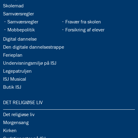
34.5:
Skolemad
34.6:
Samværsregler
34.7:
34.8:
Samværsregler
Fravær fra skolen
34.9:
34.10:
Mobbepolitik
Forsikring af elever
34.11:
Digital dannelse
34.12:
Den digitale dannelsestrappe
34.13:
Ferieplan
34.14:
Undervisningsmiljø på ISJ
34.15:
Legepatruljen
34.16:
ISJ Musical
34.17:
Butik ISJ
35.0:
DET RELIGIØSE LIV
35.1:
Det religiøse liv
35.2:
Morgensang
35.3:
Kirken