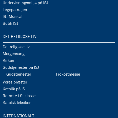
34.14:
Undervisningsmiljø på ISJ
34.15:
Legepatruljen
34.16:
ISJ Musical
34.17:
Butik ISJ
35.0:
DET RELIGIØSE LIV
35.1:
Det religiøse liv
35.2:
Morgensang
35.3:
Kirken
35.4:
Gudstjenester på ISJ
35.5:
35.6:
Gudstjenester
Frokostmesse
35.7:
Vores præster
35.8:
Katolik på ISJ
35.9:
Retræte i 9. klasse
35.10:
Katolsk leksikon
36.0:
INTERNATIONALT