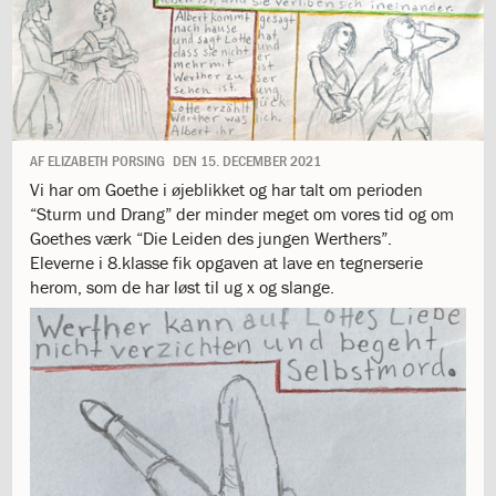
1.11:
10
days
of
giving
1.12:
Let
it
Grow
AF
ELIZABETH PORSING
DEN
15. DECEMBER 2021
1.13:
Move
Vi har om Goethe i øjeblikket og har talt om perioden
it!
“Sturm und Drang” der minder meget om vores tid og om
1.14:
Ucycle
Goethes værk “Die Leiden des jungen Werthers”.
We
Eleverne i 8.klasse fik opgaven at lave en tegnerserie
cycle
herom, som de har løst til ug x og slange.
Recycle
1.15:
Historie
1.16:
Bombningen
af
Institut
Jeanne
d’Arc
1.17:
Markering
af