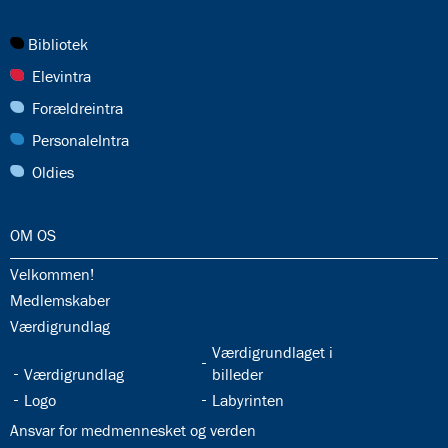
27.0:
Bibliotek
28.0:
Elevintra
29.0:
Forældreintra
30.0:
PersonaleIntra
31.0:
Oldies
32.0:
OM OS
32.1:
Velkommen!
32.2:
Medlemskaber
32.3:
Værdigrundlag
32.5:
Værdigrundlaget i
32.4:
Værdigrundlag
billeder
32.6:
32.7:
Logo
Labyrinten
32.8:
Ansvar for medmennesket og verden