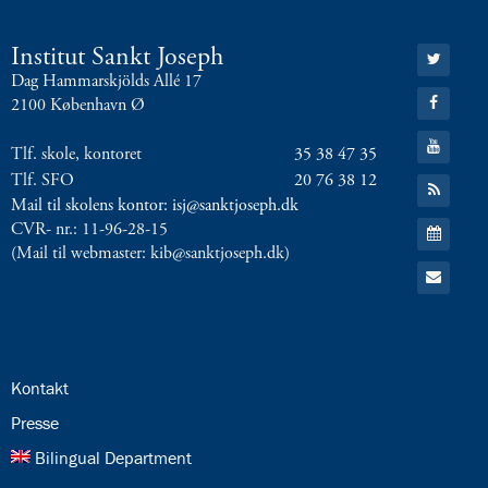
Gå
Institut Sankt Joseph
til:
Dag Hammarskjölds Allé 17
Twitter
Gå
2100 København Ø
til:
Facebook
Gå
Tlf. skole, kontoret
35 38 47 35
til:
YouTube
Tlf. SFO
20 76 38 12
Gå
til:
Mail til skolens kontor: isj@sanktjoseph.dk
RSS
Gå
CVR- nr.: 11-96-28-15
feed
til:
(Mail til webmaster: kib@sanktjoseph.dk)
Kalender
Gå
til:
Email
24.0:
Kontakt
25.0:
Presse
26.0:
Bilingual Department