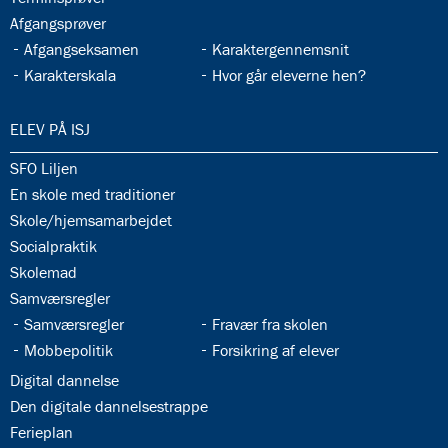
33.10:
Afgangsprøver
33.11:
33.12:
Afgangseksamen
Karaktergennemsnit
33.13:
33.14:
Karakterskala
Hvor går eleverne hen?
34.0:
ELEV PÅ ISJ
34.1:
SFO Liljen
34.2:
En skole med traditioner
34.3:
Skole/hjemsamarbejdet
34.4:
Socialpraktik
34.5:
Skolemad
34.6:
Samværsregler
34.7:
34.8:
Samværsregler
Fravær fra skolen
34.9:
34.10:
Mobbepolitik
Forsikring af elever
34.11:
Digital dannelse
34.12:
Den digitale dannelsestrappe
34.13:
Ferieplan