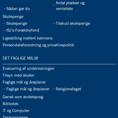
32.31:
Antal pladser og
32.30:
Sådan gør du
venteliste
32.32:
Skolepenge
32.33:
32.34:
Skolepenge
Tilskud skolepenge
32.35:
ISJ’s Forældrefond
32.36:
Ligestilling mellem kønnene
32.37:
Persondataforordning og privatlivspolitik
33.0:
DET FAGLIGE MILJØ
33.1:
Evaluering af undervisningen
33.2:
Tilsyn med skolen
33.3:
Faglige mål og årsplaner
33.4:
33.5:
Faglige mål og årsplaner
Religionsfaget
33.6:
Dansk som andetsprog
33.7:
Bibliotek
33.8:
IT og Computer
33.9:
Terminsprøver