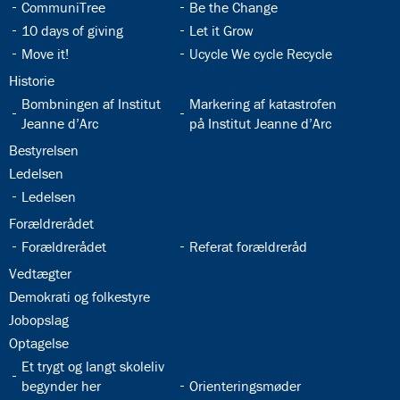
32.9:
32.10:
CommuniTree
Be the Change
32.11:
32.12:
10 days of giving
Let it Grow
32.13:
32.14:
Move it!
Ucycle We cycle Recycle
32.15:
Historie
32.16:
32.17:
Bombningen af Institut
Markering af katastrofen
Jeanne d’Arc
på Institut Jeanne d’Arc
32.18:
Bestyrelsen
32.19:
Ledelsen
32.20:
Ledelsen
32.21:
Forældrerådet
32.22:
32.23:
Forældrerådet
Referat forældreråd
32.24:
Vedtægter
32.25:
Demokrati og folkestyre
32.26:
Jobopslag
32.27:
Optagelse
32.28:
Et trygt og langt skoleliv
32.29:
begynder her
Orienteringsmøder