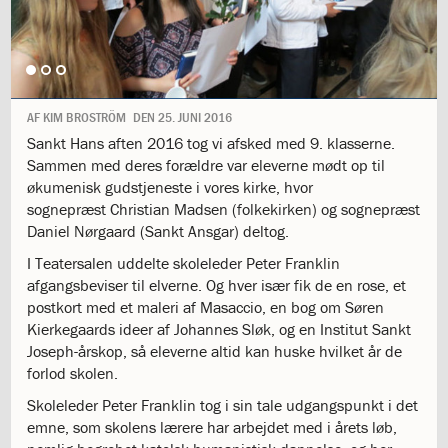
1.11:
10
days
of
giving
1.12:
Let
it
AF
KIM BROSTRÖM
DEN
25. JUNI 2016
Grow
Sankt Hans aften 2016 tog vi afsked med 9. klasserne.
1.13:
Move
Sammen med deres forældre var eleverne mødt op til
it!
økumenisk gudstjeneste i vores kirke, hvor
1.14:
Ucycle
sognepræst Christian Madsen (folkekirken) og sognepræst
We
Daniel Nørgaard (Sankt Ansgar) deltog.
cycle
I Teatersalen uddelte skoleleder Peter Franklin
Recycle
afgangsbeviser til elverne. Og hver især fik de en rose, et
1.15:
Historie
postkort med et maleri af Masaccio, en bog om Søren
1.16:
Bombningen
Kierkegaards ideer af Johannes Sløk, og en Institut Sankt
af
Joseph-årskop, så eleverne altid kan huske hvilket år de
Institut
forlod skolen.
Jeanne
d’Arc
Skoleleder Peter Franklin tog i sin tale udgangspunkt i det
1.17:
Markering
emne, som skolens lærere har arbejdet med i årets løb,
af