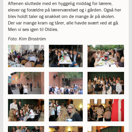
og
Aftenen sluttede med en hyggelig middag for lærere,
langt
elever og forældre på lærerværelset og i gården. Også her
skoleliv
blev holdt taler og snakket om de mange år på skolen.
begynder
Der var mange kram og tårer, alle havde svært ved at gå.
her
Men vi ses igen til Oldies.
1.29:
Orienteringsmøder
Foto: Kim Broström
1.30:
Sådan
gør
du
1.31:
Antal
pladser
og
venteliste
1.32:
Skolepenge
1.33:
Skolepenge
1.34:
Tilskud
skolepenge
1.35:
ISJ’s
Forældrefond
1.36:
Ligestilling