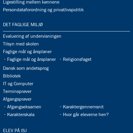
32.36:
Ligestilling mellem kønnene
32.37:
Persondataforordning og privatlivspolitik
33.0:
DET FAGLIGE MILJØ
33.1:
Evaluering af undervisningen
33.2:
Tilsyn med skolen
33.3:
Faglige mål og årsplaner
33.4:
33.5:
Faglige mål og årsplaner
Religionsfaget
33.6:
Dansk som andetsprog
33.7:
Bibliotek
33.8:
IT og Computer
33.9:
Terminsprøver
33.10:
Afgangsprøver
33.11:
33.12:
Afgangseksamen
Karaktergennemsnit
33.13:
33.14:
Karakterskala
Hvor går eleverne hen?
34.0:
ELEV PÅ ISJ