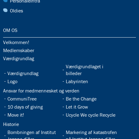
30.0:
PersonaleIntra
31.0:
Oldies
32.0:
OM OS
32.1:
Velkommen!
32.2:
Medlemskaber
32.3:
Værdigrundlag
32.5:
Værdigrundlaget i
32.4:
Værdigrundlag
billeder
32.6:
32.7:
Logo
Labyrinten
32.8:
Ansvar for medmennesket og verden
32.9:
32.10:
CommuniTree
Be the Change
32.11:
32.12:
10 days of giving
Let it Grow
32.13:
32.14:
Move it!
Ucycle We cycle Recycle
32.15:
Historie
32.16:
32.17:
Bombningen af Institut
Markering af katastrofen