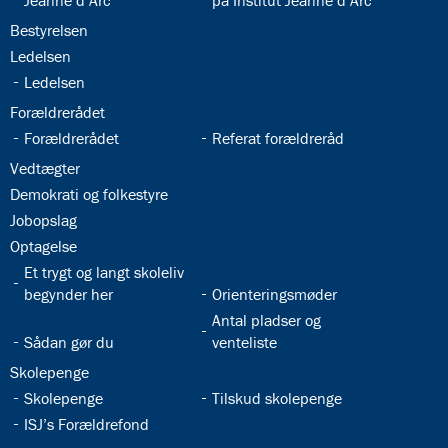
Jeanne d’Arc
på Institut Jeanne d’Arc
32.18:
Bestyrelsen
32.19:
Ledelsen
32.20:
Ledelsen
32.21:
Forældrerådet
32.22:
32.23:
Forældrerådet
Referat forældreråd
32.24:
Vedtægter
32.25:
Demokrati og folkestyre
32.26:
Jobopslag
32.27:
Optagelse
32.28:
Et trygt og langt skoleliv
32.29:
begynder her
Orienteringsmøder
32.31:
Antal pladser og
32.30:
Sådan gør du
venteliste
32.32:
Skolepenge
32.33:
32.34:
Skolepenge
Tilskud skolepenge
32.35:
ISJ’s Forældrefond