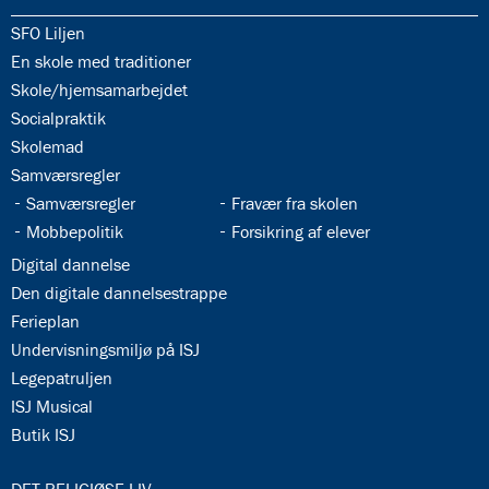
34.1:
SFO Liljen
34.2:
En skole med traditioner
34.3:
Skole/hjemsamarbejdet
34.4:
Socialpraktik
34.5:
Skolemad
34.6:
Samværsregler
34.7:
34.8:
Samværsregler
Fravær fra skolen
34.9:
34.10:
Mobbepolitik
Forsikring af elever
34.11:
Digital dannelse
34.12:
Den digitale dannelsestrappe
34.13:
Ferieplan
34.14:
Undervisningsmiljø på ISJ
34.15:
Legepatruljen
34.16:
ISJ Musical
34.17:
Butik ISJ
35.0: