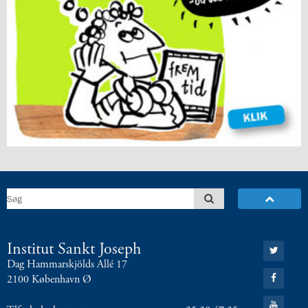
Gå
Institut Sankt Joseph
til:
Dag Hammarskjölds Allé 17
Twitter
Gå
2100 København Ø
til:
Facebook
Gå