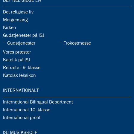
DET RELIGIØSE LIV
35.1:
Det religiøse liv
35.2:
Morgensang
35.3:
Kirken
35.4:
Gudstjenester på ISJ
35.5:
35.6:
Gudstjenester
Frokostmesse
35.7:
Vores præster
35.8:
Katolik på ISJ
35.9:
Retræte i 9. klasse
35.10:
Katolsk leksikon
36.0:
INTERNATIONALT
36.1:
International Bilingual Department
36.2:
International 10. klasse
36.3:
International profil
37.0:
ISJ MUSIKSKOLE