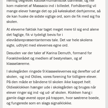
nemlig begrebet katolsk-humanistisk dannelse, og her
katastrofen
kom maleriet af Massacio ind i billedet. Forhåbentlig vil
på
mange elever hænge det op på køleskabet derhjemme, så
Institut
de kan huske de sidste vigtige ord, som de fik med sig fra
Jeanne
skolen.
d’Arc
At eleverne faktisk har taget meget mere til sig end alene
1.18:
Bestyrelsen
det faglige, fik vi tydeligt bevis for i
1.19:
Ledelsen
elevrådsrepræsentanternes tale. Det var hele skolens
1.20:
Ledelsen
sigte, udtrykt med elevernes egne ord.
1.21:
Forældrerådet
1.22:
Forældrerådet
Desuden var der taler af Karina Demuth,
formand for
1.23:
Referat
Forældrerådet og medlem af bestyrelsen, og af
forældreråd
klasselærerne.
1.24:
Vedtægter
I skolegården ringede 9.klasseelevernes sig derefter ud af
1.25:
Demokrati
skolen, -og ind Oldies, vores forening for tidligere elever.
og
På den måde er båndene til skolen ikke kappet
helt.
folkestyre
Oldiesklokken hænger ude i skolegården og bruges når
1.26:
Jobopslag
elever ringer sig ind -og ud- af skolen. Klokken hang i
1.27:
Optagelse
gamle dage øverst oppe på trappen, hvor søstrene boede,
1.28:
Et
og fungerede som en slags signalklokke.
trygt