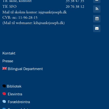
Tlf. skole, kontoret
35 38 47 35
til:
YouTube
Tlf. SFO
20 76 38 12
Gå
til:
Mail til skolens kontor: isj@sanktjoseph.dk
RSS
Gå
CVR- nr.: 11-96-28-15
feed
til:
(Mail til webmaster: kib@sanktjoseph.dk)
Kalender
Gå
til:
Email
24.0:
Kontakt
25.0:
Presse
26.0:
Bilingual Department
27.0:
Bibliotek
28.0:
Elevintra
29.0:
Forældreintra