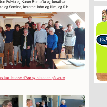
uden Fulvia og Karen-BenteDe og Jonathan,
te og Samina, lærerne John og Kim, og 9.b.
titut Jeanne d’Arc og historien på vores