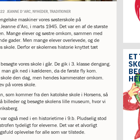
022
JEANNE D'ARC
,
NYHEDER
,
TRADITIONER
ngelske maskiner vores søsterskole på
 Jeanne d’Arc, i marts 1945. Det var en af de største
igen. Mange elever og søstre omkom, sammen med
nde gader. Men mange elever overlevede, og de
es skole. Derfor er skolernes historie knyttet tæt
besøgte vores skole i går. De gik i 3. klasse dengang.
i man gik ned i kælderen, da de første fly kom.
 i skole den dag, men hendes kammerater omkom.
ev på vores skole.
 som kommer fra den katolske skole i Horsens, så
på billeder og besøgte skolens lille museum, hvor vi
eriksberg.
var også med i en historietime i 9.b. Pludselig stod
trofen tydeligt for eleverne. Det var et alvorligt
sfuld oplevelse for alle som var tilstede.