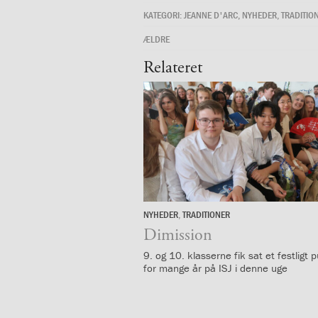
årsplaner
KATEGORI:
JEANNE D'ARC
,
NYHEDER
,
TRADITIO
2.5:
Religionsfaget
ÆLDRE
2.6:
Dansk
som
Relateret
andetsprog
2.7:
Bibliotek
2.8:
IT
og
Computer
2.9:
Terminsprøver
2.10:
Afgangsprøver
2.11:
Afgangseksamen
2.12:
Karaktergennemsnit
2.13:
Karakterskala
NYHEDER
,
TRADITIONER
25.
2.14:
Hvor
juni
Dimission
går
9. og 10. klasserne fik sat et festligt
eleverne
for mange år på ISJ i denne uge
hen?
3.0:
Elev
på