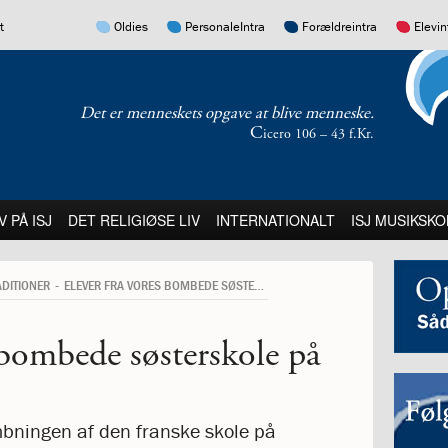
17.0:
16.0:
15.0:
14.0:
t
Oldies
PersonaleIntra
Forældreintra
Elevin
Det er menneskets opgave at blive menneske.
C
icero 106 – 43 f.Kr.
:
21.0:
22.0:
23.0:
V PÅ ISJ
DET RELIGIØSE LIV
INTERNATIONALT
ISJ MUSIKSKO
ADITIONER
ELEVER FRA VORES BOMBEDE SØSTERSKOLE PÅ BESØG
 bombede søsterskole på
mbningen af den franske skole på