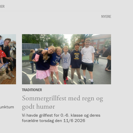
NER
NYERE
TRADITIONER
12.
juni
Sommergrillfest med regn og
godt humør
 punktum
Vi havde grillfest for 0.-6. klasse og deres
forældre torsdag den 11/6 2026