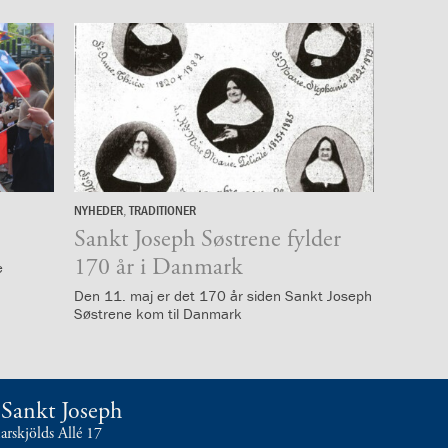
NYHEDER
,
TRADITIONER
10.
maj
Sankt Joseph Søstrene fylder
170 år i Danmark
e
Den 11. maj er det 170 år siden Sankt Joseph
Søstrene kom til Danmark
t Sankt Joseph
skjölds Allé 17