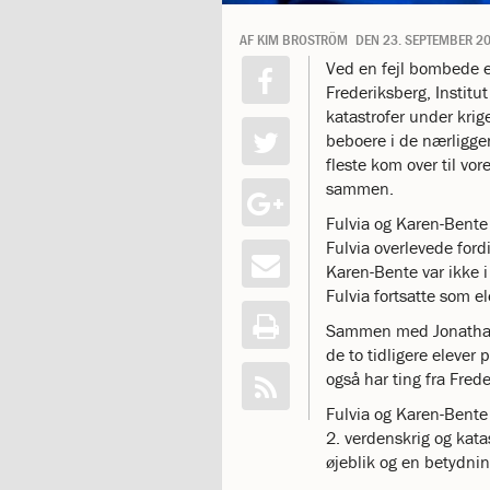
katastrofen
AF
KIM BROSTRÖM
DEN
23. SEPTEMBER 2
på
Institut
Ved en fejl bombede e
Jeanne
Frederiksberg, Institut
d’Arc
katastrofer under kr
1.18:
Bestyrelsen
beboere i de nærligge
1.19:
Ledelsen
fleste kom over til vor
1.20:
Ledelsen
sammen.
1.21:
Forældrerådet
Fulvia og Karen-Bente 
1.22:
Forældrerådet
Fulvia overlevede ford
1.23:
Referat
Karen-Bente var ikke
forældreråd
Fulvia fortsatte som el
1.24:
Vedtægter
1.25:
Demokrati
Sammen med Jonathan,
og
de to tidligere elever 
folkestyre
også har ting fra Fred
1.26:
Jobopslag
Fulvia og Karen-Bente 
1.27:
Optagelse
2. verdenskrig og katas
1.28:
Et
øjeblik og en betydning
trygt