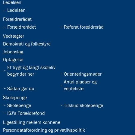
32.19:
Ledelsen
32.20:
Ledelsen
32.21:
Forældrerådet
32.22:
32.23:
Forældrerådet
Referat forældreråd
32.24:
Vedtægter
32.25:
Demokrati og folkestyre
32.26:
Jobopslag
32.27:
Optagelse
32.28:
Et trygt og langt skoleliv
32.29:
begynder her
Orienteringsmøder
32.31:
Antal pladser og
32.30:
Sådan gør du
venteliste
32.32:
Skolepenge
32.33:
32.34:
Skolepenge
Tilskud skolepenge
32.35:
ISJ’s Forældrefond
32.36:
Ligestilling mellem kønnene
32.37:
Persondataforordning og privatlivspolitik