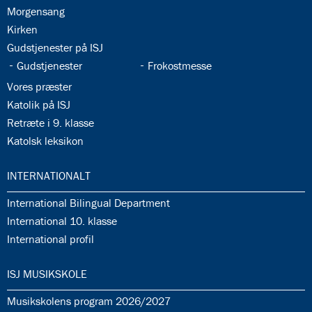
35.2:
Morgensang
35.3:
Kirken
35.4:
Gudstjenester på ISJ
35.5:
35.6:
Gudstjenester
Frokostmesse
35.7:
Vores præster
35.8:
Katolik på ISJ
35.9:
Retræte i 9. klasse
35.10:
Katolsk leksikon
36.0:
INTERNATIONALT
36.1:
International Bilingual Department
36.2:
International 10. klasse
36.3:
International profil
37.0:
ISJ MUSIKSKOLE
37.1:
Musikskolens program 2026/2027