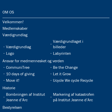
32.0:
OM OS
32.1:
Velkommen!
32.2:
Medlemskaber
32.3:
Værdigrundlag
32.5:
Værdigrundlaget i
32.4:
Værdigrundlag
billeder
32.6:
32.7:
Logo
Labyrinten
32.8:
Ansvar for medmennesket og verden
32.9:
32.10:
CommuniTree
Be the Change
32.11:
32.12:
10 days of giving
Let it Grow
32.13:
32.14:
Move it!
Ucycle We cycle Recycle
32.15:
Historie
32.16:
32.17:
Bombningen af Institut
Markering af katastrofen
Jeanne d’Arc
på Institut Jeanne d’Arc
32.18:
Bestyrelsen