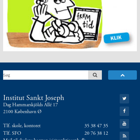
8.0:
Presse
9.0:
Bilingual
Department
Næste
indlæg:
Upcycling
på
mellemtrinnet
i
faseugen
Forrige
indlæg:
Tre
piger
der
Gå
Institut Sankt Joseph
til:
skriver
Dag Hammarskjölds Allé 17
Twitter
løs
Gå
2100 København Ø
til:
i
Facebook
Gå
faseugen
Tlf. skole, kontoret
35 38 47 35
til:
YouTube
Tlf. SFO
20 76 38 12
Gå
til: