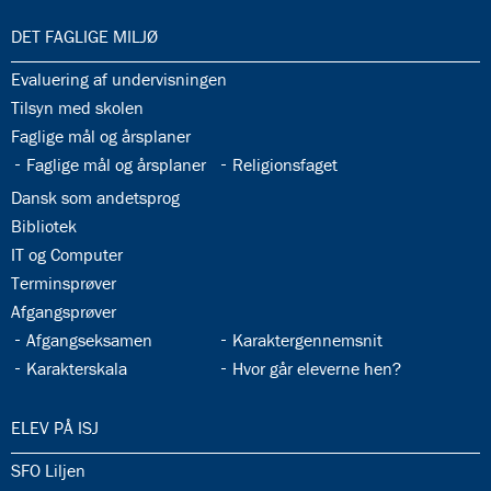
33.0:
DET FAGLIGE MILJØ
33.1:
Evaluering af undervisningen
33.2:
Tilsyn med skolen
33.3:
Faglige mål og årsplaner
33.4:
33.5:
Faglige mål og årsplaner
Religionsfaget
33.6:
Dansk som andetsprog
33.7:
Bibliotek
33.8:
IT og Computer
33.9:
Terminsprøver
33.10:
Afgangsprøver
33.11:
33.12:
Afgangseksamen
Karaktergennemsnit
33.13:
33.14:
Karakterskala
Hvor går eleverne hen?
34.0:
ELEV PÅ ISJ
34.1:
SFO Liljen