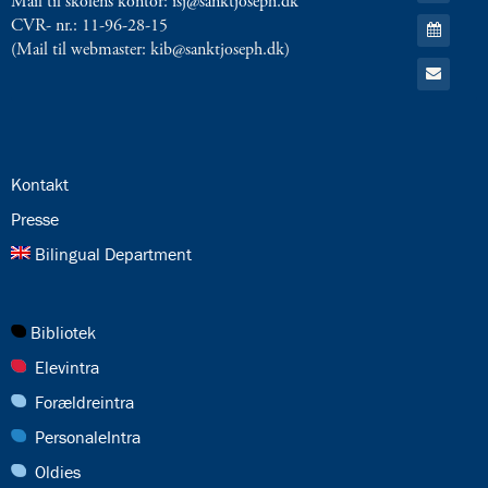
Mail til skolens kontor: isj@sanktjoseph.dk
RSS
Gå
CVR- nr.: 11-96-28-15
feed
til:
(Mail til webmaster: kib@sanktjoseph.dk)
Kalender
Gå
til:
Email
24.0:
Kontakt
25.0:
Presse
26.0:
Bilingual Department
27.0:
Bibliotek
28.0:
Elevintra
29.0:
Forældreintra
30.0:
PersonaleIntra
31.0:
Oldies