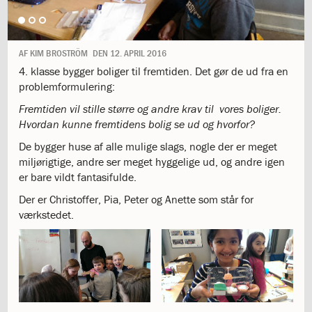
1.11:
10
days
of
giving
AF
KIM BROSTRÖM
DEN
12. APRIL 2016
1.12:
Let
4. klasse bygger boliger til fremtiden. Det gør de ud fra en
it
problemformulering:
Grow
1.13:
Fremtiden vil stille større og andre krav til vores boliger.
Move
Hvordan kunne fremtidens bolig se ud og hvorfor?
it!
1.14:
Ucycle
De bygger huse af alle mulige slags, nogle der er meget
We
miljørigtige, andre ser meget hyggelige ud, og andre igen
cycle
er bare vildt fantasifulde.
Recycle
Der er Christoffer, Pia, Peter og Anette som står for
1.15:
Historie
værkstedet.
1.16:
Bombningen
af
Institut
Jeanne
d’Arc
1.17:
Markering
af