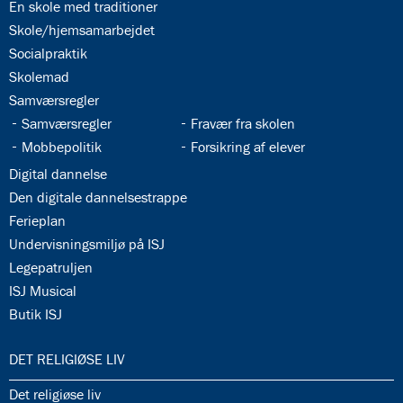
34.2:
En skole med traditioner
34.3:
Skole/hjemsamarbejdet
34.4:
Socialpraktik
34.5:
Skolemad
34.6:
Samværsregler
34.7:
34.8:
Samværsregler
Fravær fra skolen
34.9:
34.10:
Mobbepolitik
Forsikring af elever
34.11:
Digital dannelse
34.12:
Den digitale dannelsestrappe
34.13:
Ferieplan
34.14:
Undervisningsmiljø på ISJ
34.15:
Legepatruljen
34.16:
ISJ Musical
34.17:
Butik ISJ
35.0:
DET RELIGIØSE LIV
35.1:
Det religiøse liv