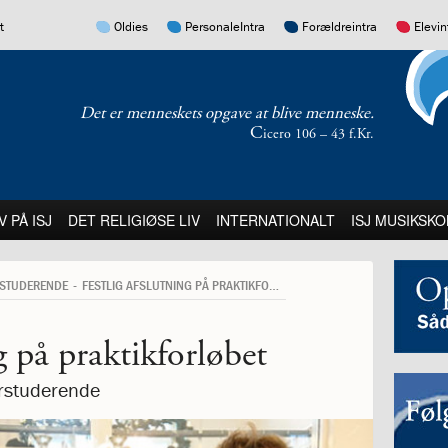
17.0:
16.0:
15.0:
14.0:
t
Oldies
PersonaleIntra
Forældreintra
Elevin
Det er menneskets opgave at blive menneske.
C
icero 106 – 43 f.Kr.
:
21.0:
22.0:
23.0:
V PÅ ISJ
DET RELIGIØSE LIV
INTERNATIONALT
ISJ MUSIKSKO
RSTUDERENDE
FESTLIG AFSLUTNING PÅ PRAKTIKFORLØBET
g på praktikforløbet
erstuderende