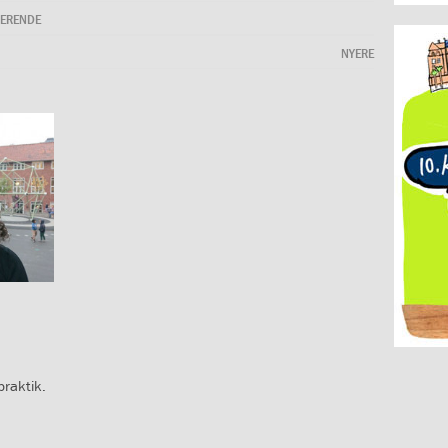
DERENDE
NYERE
praktik.