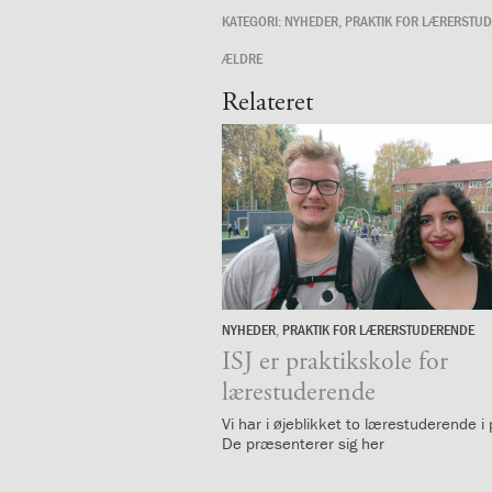
og
KATEGORI:
NYHEDER
,
PRAKTIK FOR LÆRERSTU
langt
skoleliv
ÆLDRE
begynder
Relateret
her
1.29:
Orienteringsmøder
1.30:
Sådan
gør
du
1.31:
Antal
pladser
og
venteliste
1.32:
Skolepenge
NYHEDER
,
PRAKTIK FOR LÆRERSTUDERENDE
10.
1.33:
Skolepenge
november
ISJ er praktikskole for
1.34:
Tilskud
2022
lærestuderende
skolepenge
1.35:
ISJ’s
Vi har i øjeblikket to lærestuderende i 
De præsenterer sig her
Forældrefond
1.36:
Ligestilling