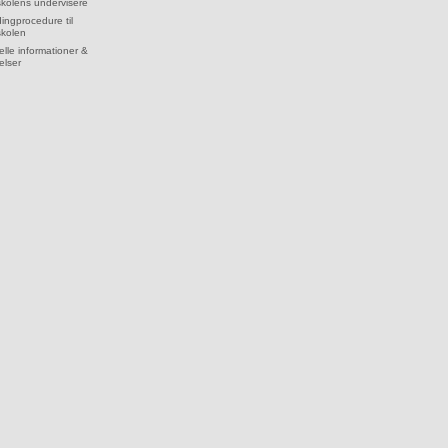
kolens undervisere
dingprocedure til
skolen
lle informationer &
elser