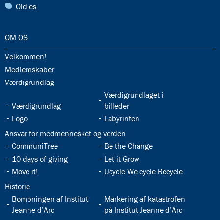
31.0:
Oldies
32.0:
OM OS
32.1:
Velkommen!
32.2:
Medlemskaber
32.3:
Værdigrundlag
32.5:
Værdigrundlaget i
32.4:
Værdigrundlag
billeder
32.6:
32.7:
Logo
Labyrinten
32.8:
Ansvar for medmennesket og verden
32.9:
32.10:
CommuniTree
Be the Change
32.11:
32.12:
10 days of giving
Let it Grow
32.13:
32.14:
Move it!
Ucycle We cycle Recycle
32.15:
Historie
32.16:
32.17:
Bombningen af Institut
Markering af katastrofen
Jeanne d’Arc
på Institut Jeanne d’Arc