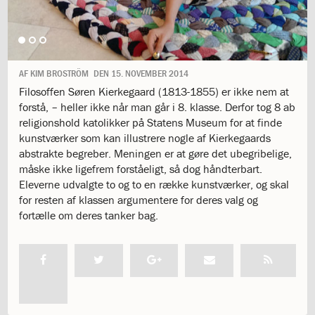
1.11:
10
days
of
giving
1.12:
Let
AF
KIM BROSTRÖM
DEN
15. NOVEMBER 2014
it
Filosoffen Søren Kierkegaard (1813-1855) er ikke nem at
Grow
forstå, – heller ikke når man går i 8. klasse. Derfor tog 8 ab
1.13:
Move
religionshold katolikker på Statens Museum for at finde
it!
kunstværker som kan illustrere nogle af Kierkegaards
1.14:
Ucycle
abstrakte begreber. Meningen er at gøre det ubegribelige,
We
måske ikke ligefrem forståeligt, så dog håndterbart.
cycle
Eleverne udvalgte to og to en række kunstværker, og skal
Recycle
for resten af klassen argumentere for deres valg og
1.15:
Historie
fortælle om deres tanker bag.
1.16:
Bombningen
af
Institut
Jeanne
d’Arc
1.17:
Markering
af