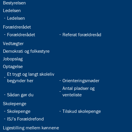
32.18:
Bestyrelsen
32.19:
Ledelsen
32.20:
Ledelsen
32.21:
Forældrerådet
32.22:
32.23:
Forældrerådet
Referat forældreråd
32.24:
Vedtægter
32.25:
Demokrati og folkestyre
32.26:
Jobopslag
32.27:
Optagelse
32.28:
Et trygt og langt skoleliv
32.29:
begynder her
Orienteringsmøder
32.31:
Antal pladser og
32.30:
Sådan gør du
venteliste
32.32:
Skolepenge
32.33:
32.34:
Skolepenge
Tilskud skolepenge
32.35:
ISJ’s Forældrefond
32.36:
Ligestilling mellem kønnene