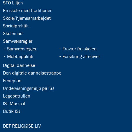
34.1:
SFO Liljen
34.2:
En skole med traditioner
34.3:
Skole/hjemsamarbejdet
34.4:
Socialpraktik
34.5:
Skolemad
34.6:
Samværsregler
34.7:
34.8:
Samværsregler
Fravær fra skolen
34.9:
34.10:
Mobbepolitik
Forsikring af elever
34.11:
Digital dannelse
34.12:
Den digitale dannelsestrappe
34.13:
Ferieplan
34.14:
Undervisningsmiljø på ISJ
34.15:
Legepatruljen
34.16:
ISJ Musical
34.17:
Butik ISJ
35.0:
DET RELIGIØSE LIV