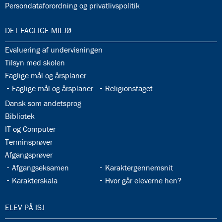
32.37:
Persondataforordning og privatlivspolitik
33.0:
DET FAGLIGE MILJØ
33.1:
Evaluering af undervisningen
33.2:
Tilsyn med skolen
33.3:
Faglige mål og årsplaner
33.4:
33.5:
Faglige mål og årsplaner
Religionsfaget
33.6:
Dansk som andetsprog
33.7:
Bibliotek
33.8:
IT og Computer
33.9:
Terminsprøver
33.10:
Afgangsprøver
33.11:
33.12:
Afgangseksamen
Karaktergennemsnit
33.13:
33.14:
Karakterskala
Hvor går eleverne hen?
34.0:
ELEV PÅ ISJ