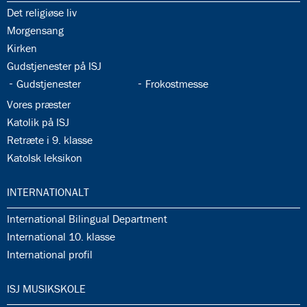
35.1:
Det religiøse liv
35.2:
Morgensang
35.3:
Kirken
35.4:
Gudstjenester på ISJ
35.5:
35.6:
Gudstjenester
Frokostmesse
35.7:
Vores præster
35.8:
Katolik på ISJ
35.9:
Retræte i 9. klasse
35.10:
Katolsk leksikon
36.0:
INTERNATIONALT
36.1:
International Bilingual Department
36.2:
International 10. klasse
36.3:
International profil
37.0:
ISJ MUSIKSKOLE