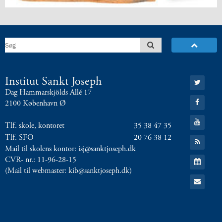
8.0:
Presse
9.0:
Bilingual
Department
Næste
indlæg:
Elever
er
Gå
Institut Sankt Joseph
i
til:
Dag Hammarskjölds Allé 17
Twitter
Taize
Forrige
Gå
2100 København Ø
indlæg:
til:
Facebook
Første
Gå
Tlf. skole, kontoret
35 38 47 35
til:
dag
YouTube
Tlf. SFO
20 76 38 12
Gå
efter
til:
Mail til skolens kontor: isj@sanktjoseph.dk
sommerferien
RSS
Gå
CVR- nr.: 11-96-28-15
1
feed
til:
(Mail til webmaster: kib@sanktjoseph.dk)
Kalender
Gå
til:
Email