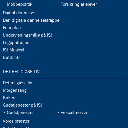
34.9:
34.10:
Mobbepolitik
Forsikring af elever
34.11:
Digital dannelse
34.12:
Den digitale dannelsestrappe
34.13:
Ferieplan
34.14:
Undervisningsmiljø på ISJ
34.15:
Legepatruljen
34.16:
ISJ Musical
34.17:
Butik ISJ
35.0:
DET RELIGIØSE LIV
35.1:
Det religiøse liv
35.2:
Morgensang
35.3:
Kirken
35.4:
Gudstjenester på ISJ
35.5:
35.6:
Gudstjenester
Frokostmesse
35.7:
Vores præster