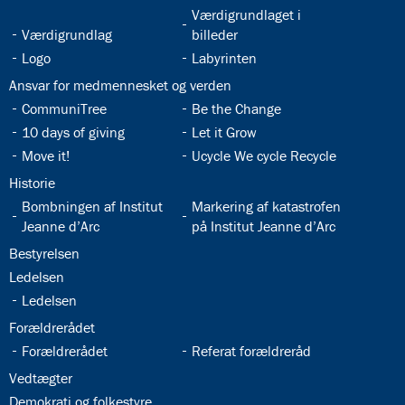
32.5:
Værdigrundlaget i
32.4:
Værdigrundlag
billeder
32.6:
32.7:
Logo
Labyrinten
32.8:
Ansvar for medmennesket og verden
32.9:
32.10:
CommuniTree
Be the Change
32.11:
32.12:
10 days of giving
Let it Grow
32.13:
32.14:
Move it!
Ucycle We cycle Recycle
32.15:
Historie
32.16:
32.17:
Bombningen af Institut
Markering af katastrofen
Jeanne d’Arc
på Institut Jeanne d’Arc
32.18:
Bestyrelsen
32.19:
Ledelsen
32.20:
Ledelsen
32.21:
Forældrerådet
32.22:
32.23:
Forældrerådet
Referat forældreråd
32.24:
Vedtægter
32.25:
Demokrati og folkestyre