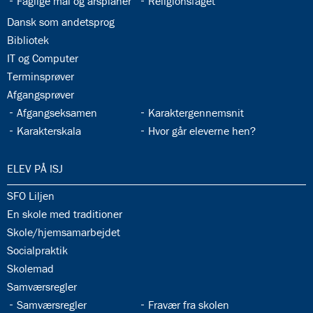
33.4:
33.5:
Faglige mål og årsplaner
Religionsfaget
33.6:
Dansk som andetsprog
33.7:
Bibliotek
33.8:
IT og Computer
33.9:
Terminsprøver
33.10:
Afgangsprøver
33.11:
33.12:
Afgangseksamen
Karaktergennemsnit
33.13:
33.14:
Karakterskala
Hvor går eleverne hen?
34.0:
ELEV PÅ ISJ
34.1:
SFO Liljen
34.2:
En skole med traditioner
34.3:
Skole/hjemsamarbejdet
34.4:
Socialpraktik
34.5:
Skolemad
34.6:
Samværsregler
34.7:
34.8:
Samværsregler
Fravær fra skolen