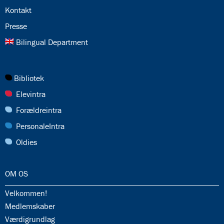
24.0:
Kontakt
25.0:
Presse
26.0:
Bilingual Department
27.0:
Bibliotek
28.0:
Elevintra
29.0:
Forældreintra
30.0:
PersonaleIntra
31.0:
Oldies
32.0:
OM OS
32.1:
Velkommen!
32.2:
Medlemskaber
32.3:
Værdigrundlag