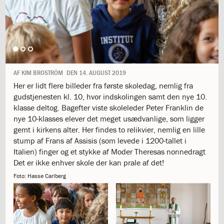
1.11:
10
days
of
giving
1.12:
Let
it
Grow
AF
KIM BROSTRÖM
DEN
14. AUGUST 2019
1.13:
Move
Her er lidt flere billeder fra første skoledag, nemlig fra
it!
gudstjenesten kl. 10, hvor indskolingen samt den nye 10.
1.14:
Ucycle
klasse deltog. Bagefter viste skoleleder Peter Franklin de
We
nye 10-klasses elever det meget usædvanlige, som ligger
cycle
gemt i kirkens alter. Her findes to relikvier, nemlig en lille
Recycle
stump af Frans af Assisis (som levede i 1200-tallet i
1.15:
Historie
Italien) finger og et stykke af Moder Theresas nonnedragt
1.16:
Bombningen
Det er ikke enhver skole der kan prale af det!
af
Foto: Hasse Carlberg
Institut
Jeanne
d’Arc
1.17:
Markering
af