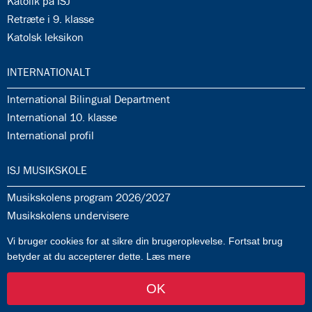
35.8:
Katolik på ISJ
35.9:
Retræte i 9. klasse
35.10:
Katolsk leksikon
36.0:
INTERNATIONALT
36.1:
International Bilingual Department
36.2:
International 10. klasse
36.3:
International profil
37.0:
ISJ MUSIKSKOLE
37.1:
Musikskolens program 2026/2027
37.2:
Musikskolens undervisere
37.3:
Tilmeldingprocedure til musikskolen
Vi bruger cookies for at sikre din brugeroplevelse. Fortsat brug
37.4:
Generelle informationer & betingelser
betyder at du accepterer dette.
Læs mere
OK
af FlowTwo
-
Log ind
Kontakt