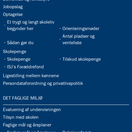
32.26:
Jobopslag
32.27:
Optagelse
32.28:
Et trygt og langt skoleliv
32.29:
begynder her
Orienteringsmøder
32.31:
Antal pladser og
32.30:
Sådan gør du
venteliste
32.32:
Skolepenge
32.33:
32.34:
Skolepenge
Tilskud skolepenge
32.35:
ISJ’s Forældrefond
32.36:
Ligestilling mellem kønnene
32.37:
Persondataforordning og privatlivspolitik
33.0:
DET FAGLIGE MILJØ
33.1:
Evaluering af undervisningen
33.2:
Tilsyn med skolen
33.3:
Faglige mål og årsplaner