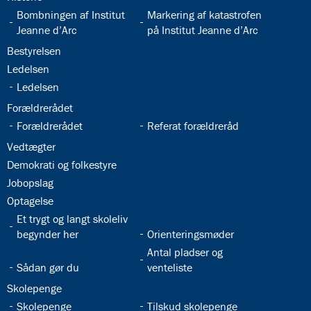
32.16:
32.17:
Bombningen af Institut
Markering af katastrofen
Jeanne d’Arc
på Institut Jeanne d’Arc
32.18:
Bestyrelsen
32.19:
Ledelsen
32.20:
Ledelsen
32.21:
Forældrerådet
32.22:
32.23:
Forældrerådet
Referat forældreråd
32.24:
Vedtægter
32.25:
Demokrati og folkestyre
32.26:
Jobopslag
32.27:
Optagelse
32.28:
Et trygt og langt skoleliv
32.29:
begynder her
Orienteringsmøder
32.31:
Antal pladser og
32.30:
Sådan gør du
venteliste
32.32:
Skolepenge
32.33:
32.34:
Skolepenge
Tilskud skolepenge