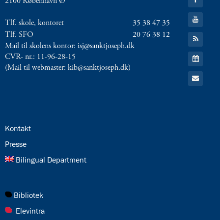
2100 København Ø
til:
Facebook
Gå
Tlf. skole, kontoret
35 38 47 35
til:
YouTube
Tlf. SFO
20 76 38 12
Gå
til:
Mail til skolens kontor: isj@sanktjoseph.dk
RSS
Gå
CVR- nr.: 11-96-28-15
feed
til:
(Mail til webmaster: kib@sanktjoseph.dk)
Kalender
Gå
til:
Email
24.0:
Kontakt
25.0:
Presse
26.0:
Bilingual Department
27.0:
Bibliotek
28.0:
Elevintra