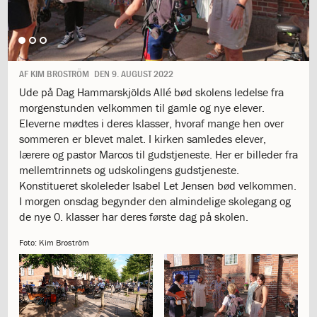
1.11:
10
days
of
giving
1.12:
Let
AF
KIM BROSTRÖM
DEN
9. AUGUST 2022
it
Ude på Dag Hammarskjölds Allé bød skolens ledelse fra
Grow
morgenstunden velkommen til gamle og nye elever.
1.13:
Move
Eleverne mødtes i deres klasser, hvoraf mange hen over
it!
sommeren er blevet malet. I kirken samledes elever,
1.14:
Ucycle
lærere og pastor Marcos til gudstjeneste. Her er billeder fra
We
mellemtrinnets og udskolingens gudstjeneste.
cycle
Konstitueret skoleleder Isabel Let Jensen bød velkommen.
Recycle
I morgen onsdag begynder den almindelige skolegang og
1.15:
Historie
de nye 0. klasser har deres første dag på skolen.
1.16:
Bombningen
af
Foto: Kim Broström
Institut
Jeanne
d’Arc
1.17:
Markering
af