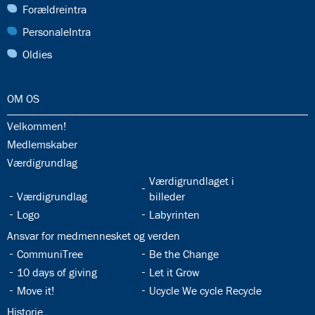
29.0:
Forældreintra
30.0:
PersonaleIntra
31.0:
Oldies
32.0:
OM OS
32.1:
Velkommen!
32.2:
Medlemskaber
32.3:
Værdigrundlag
32.5:
Værdigrundlaget i
32.4:
Værdigrundlag
billeder
32.6:
32.7:
Logo
Labyrinten
32.8:
Ansvar for medmennesket og verden
32.9:
32.10:
CommuniTree
Be the Change
32.11:
32.12:
10 days of giving
Let it Grow
32.13:
32.14:
Move it!
Ucycle We cycle Recycle
32.15:
Historie