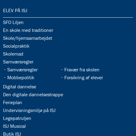
34.0:
ELEV PÅ ISJ
34.1:
SFO Liljen
34.2:
En skole med traditioner
34.3:
Skole/hjemsamarbejdet
34.4:
Socialpraktik
34.5:
Skolemad
34.6:
Samværsregler
34.7:
34.8:
Samværsregler
Fravær fra skolen
34.9:
34.10:
Mobbepolitik
Forsikring af elever
34.11:
Digital dannelse
34.12:
Den digitale dannelsestrappe
34.13:
Ferieplan
34.14:
Undervisningsmiljø på ISJ
34.15:
Legepatruljen
34.16:
ISJ Musical
34.17:
Butik ISJ