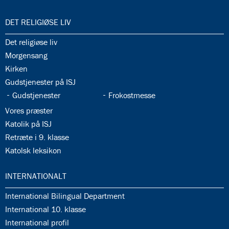
35.0:
DET RELIGIØSE LIV
35.1:
Det religiøse liv
35.2:
Morgensang
35.3:
Kirken
35.4:
Gudstjenester på ISJ
35.5:
35.6:
Gudstjenester
Frokostmesse
35.7:
Vores præster
35.8:
Katolik på ISJ
35.9:
Retræte i 9. klasse
35.10:
Katolsk leksikon
36.0:
INTERNATIONALT
36.1:
International Bilingual Department
36.2:
International 10. klasse
36.3:
International profil