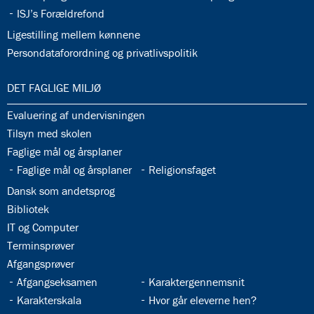
32.35:
ISJ’s Forældrefond
32.36:
Ligestilling mellem kønnene
32.37:
Persondataforordning og privatlivspolitik
33.0:
DET FAGLIGE MILJØ
33.1:
Evaluering af undervisningen
33.2:
Tilsyn med skolen
33.3:
Faglige mål og årsplaner
33.4:
33.5:
Faglige mål og årsplaner
Religionsfaget
33.6:
Dansk som andetsprog
33.7:
Bibliotek
33.8:
IT og Computer
33.9:
Terminsprøver
33.10:
Afgangsprøver
33.11:
33.12:
Afgangseksamen
Karaktergennemsnit
33.13:
33.14:
Karakterskala
Hvor går eleverne hen?