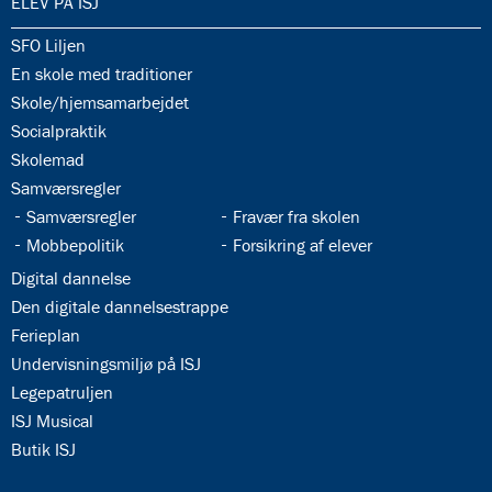
34.0:
ELEV PÅ ISJ
34.1:
SFO Liljen
34.2:
En skole med traditioner
34.3:
Skole/hjemsamarbejdet
34.4:
Socialpraktik
34.5:
Skolemad
34.6:
Samværsregler
34.7:
34.8:
Samværsregler
Fravær fra skolen
34.9:
34.10:
Mobbepolitik
Forsikring af elever
34.11:
Digital dannelse
34.12:
Den digitale dannelsestrappe
34.13:
Ferieplan
34.14:
Undervisningsmiljø på ISJ
34.15:
Legepatruljen
34.16:
ISJ Musical
34.17:
Butik ISJ