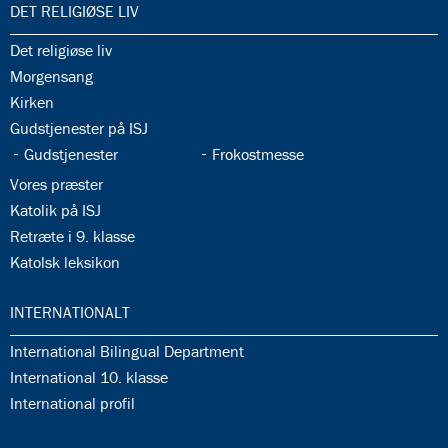
35.0:
DET RELIGIØSE LIV
35.1:
Det religiøse liv
35.2:
Morgensang
35.3:
Kirken
35.4:
Gudstjenester på ISJ
35.5:
35.6:
Gudstjenester
Frokostmesse
35.7:
Vores præster
35.8:
Katolik på ISJ
35.9:
Retræte i 9. klasse
35.10:
Katolsk leksikon
36.0:
INTERNATIONALT
36.1:
International Bilingual Department
36.2:
International 10. klasse
36.3:
International profil