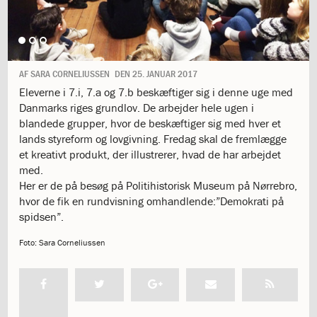
1.11:
10
days
of
giving
1.12:
Let
AF
SARA CORNELIUSSEN
DEN
25. JANUAR 2017
it
Eleverne i 7.i, 7.a og 7.b beskæftiger sig i denne uge med
Grow
Danmarks riges grundlov. De arbejder hele ugen i
1.13:
Move
blandede grupper, hvor de beskæftiger sig med hver et
it!
lands styreform og lovgivning. Fredag skal de fremlægge
1.14:
Ucycle
et kreativt produkt, der illustrerer, hvad de har arbejdet
We
med.
cycle
Her er de på besøg på Politihistorisk Museum på Nørrebro,
Recycle
hvor de fik en rundvisning omhandlende:”Demokrati på
1.15:
Historie
spidsen”.
1.16:
Bombningen
af
Foto: Sara Corneliussen
Institut
Jeanne
d’Arc
1.17:
Markering
af