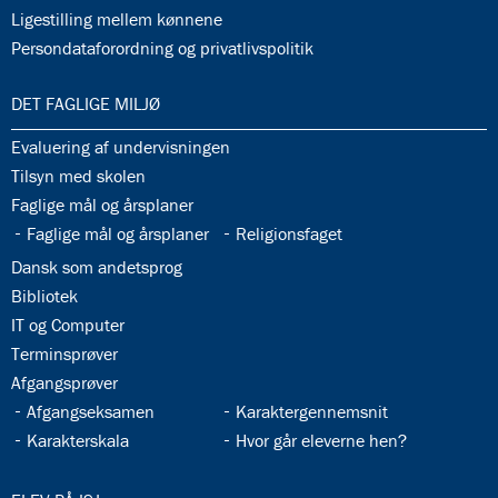
32.36:
Ligestilling mellem kønnene
32.37:
Persondataforordning og privatlivspolitik
33.0:
DET FAGLIGE MILJØ
33.1:
Evaluering af undervisningen
33.2:
Tilsyn med skolen
33.3:
Faglige mål og årsplaner
33.4:
33.5:
Faglige mål og årsplaner
Religionsfaget
33.6:
Dansk som andetsprog
33.7:
Bibliotek
33.8:
IT og Computer
33.9:
Terminsprøver
33.10:
Afgangsprøver
33.11:
33.12:
Afgangseksamen
Karaktergennemsnit
33.13:
33.14:
Karakterskala
Hvor går eleverne hen?