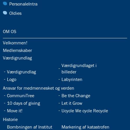
30.0:
PersonaleIntra
31.0:
Oldies
32.0:
OM OS
32.1:
Velkommen!
32.2:
Medlemskaber
32.3:
Værdigrundlag
32.5:
Værdigrundlaget i
32.4:
Værdigrundlag
billeder
32.6:
32.7:
Logo
Labyrinten
32.8:
Ansvar for medmennesket og verden
32.9:
32.10:
CommuniTree
Be the Change
32.11:
32.12:
10 days of giving
Let it Grow
32.13:
32.14:
Move it!
Ucycle We cycle Recycle
32.15:
Historie
32.16:
32.17:
Bombningen af Institut
Markering af katastrofen