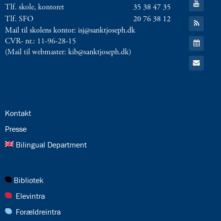
8.0:
Presse
Tlf. skole, kontoret
35 38 47 35
til:
9.0:
Bilingual
YouTube
Tlf. SFO
20 76 38 12
Gå
Department
til:
Mail til skolens kontor: isj@sanktjoseph.dk
RSS
Gå
Næste
CVR- nr.: 11-96-28-15
feed
til:
indlæg:
(Mail til webmaster: kib@sanktjoseph.dk)
Kalender
Gå
Fordybelse
til:
på
Email
mellemtrinnet
Forrige
indlæg:
Fordybelsesugen
24.0:
Kontakt
i
2.
25.0:
Presse
klasse
26.0:
Bilingual Department
27.0:
Bibliotek
28.0:
Elevintra
29.0:
Forældreintra