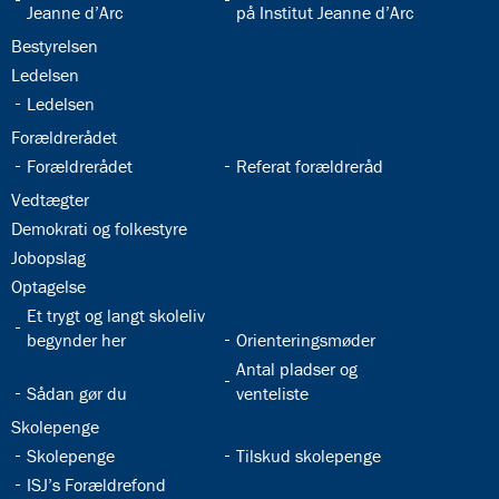
Jeanne d’Arc
på Institut Jeanne d’Arc
32.18:
Bestyrelsen
32.19:
Ledelsen
32.20:
Ledelsen
32.21:
Forældrerådet
32.22:
32.23:
Forældrerådet
Referat forældreråd
32.24:
Vedtægter
32.25:
Demokrati og folkestyre
32.26:
Jobopslag
32.27:
Optagelse
32.28:
Et trygt og langt skoleliv
32.29:
begynder her
Orienteringsmøder
32.31:
Antal pladser og
32.30:
Sådan gør du
venteliste
32.32:
Skolepenge
32.33:
32.34:
Skolepenge
Tilskud skolepenge
32.35:
ISJ’s Forældrefond