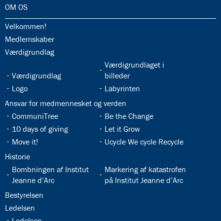
32.0:
OM OS
32.1:
Velkommen!
32.2:
Medlemskaber
32.3:
Værdigrundlag
32.5:
Værdigrundlaget i
32.4:
Værdigrundlag
billeder
32.6:
32.7:
Logo
Labyrinten
32.8:
Ansvar for medmennesket og verden
32.9:
32.10:
CommuniTree
Be the Change
32.11:
32.12:
10 days of giving
Let it Grow
32.13:
32.14:
Move it!
Ucycle We cycle Recycle
32.15:
Historie
32.16:
32.17:
Bombningen af Institut
Markering af katastrofen
Jeanne d’Arc
på Institut Jeanne d’Arc
32.18:
Bestyrelsen
32.19:
Ledelsen
32.20:
Ledelsen