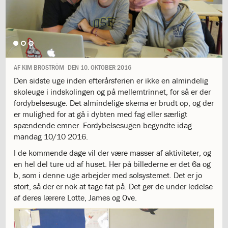
1.11:
10
days
of
giving
1.12:
Let
it
AF
KIM BROSTRÖM
DEN
10. OKTOBER 2016
Grow
1.13:
Move
Den sidste uge inden efterårsferien er ikke en almindelig
it!
skoleuge i indskolingen og på mellemtrinnet, for så er der
1.14:
Ucycle
fordybelsesuge. Det almindelige skema er brudt op, og der
We
er mulighed for at gå i dybten med fag eller særligt
cycle
spændende emner. Fordybelsesugen begyndte idag
Recycle
mandag 10/10 2016.
1.15:
Historie
I de kommende dage vil der være masser af aktiviteter, og
1.16:
Bombningen
en hel del ture ud af huset. Her på billederne er det 6a og
af
b, som i denne uge arbejder med solsystemet. Det er jo
Institut
stort, så der er nok at tage fat på. Det gør de under ledelse
Jeanne
af deres lærere Lotte, James og Ove.
d’Arc
1.17:
Markering
af