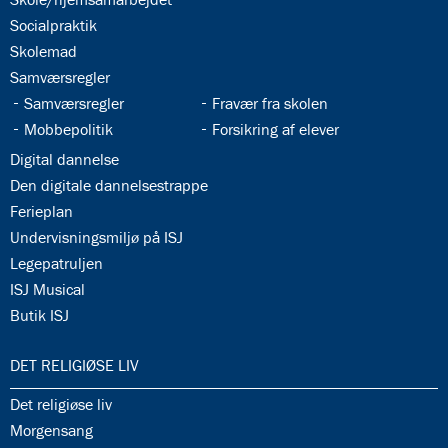
34.4:
Socialpraktik
34.5:
Skolemad
34.6:
Samværsregler
34.7:
34.8:
Samværsregler
Fravær fra skolen
34.9:
34.10:
Mobbepolitik
Forsikring af elever
34.11:
Digital dannelse
34.12:
Den digitale dannelsestrappe
34.13:
Ferieplan
34.14:
Undervisningsmiljø på ISJ
34.15:
Legepatruljen
34.16:
ISJ Musical
34.17:
Butik ISJ
35.0:
DET RELIGIØSE LIV
35.1:
Det religiøse liv
35.2:
Morgensang