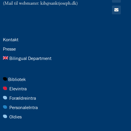
til:
(Mail til webmaster: kib@sanktjoseph.dk)
Kalender
Gå
til:
Email
24.0:
Kontakt
25.0:
Presse
26.0:
Bilingual Department
27.0:
Bibliotek
28.0:
Elevintra
29.0:
Forældreintra
30.0:
PersonaleIntra
31.0:
Oldies