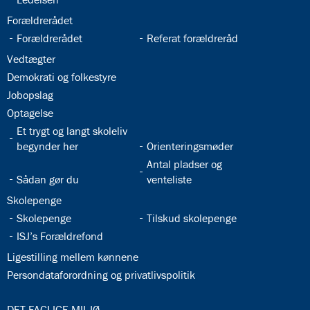
32.21:
Forældrerådet
32.22:
32.23:
Forældrerådet
Referat forældreråd
32.24:
Vedtægter
32.25:
Demokrati og folkestyre
32.26:
Jobopslag
32.27:
Optagelse
32.28:
Et trygt og langt skoleliv
32.29:
begynder her
Orienteringsmøder
32.31:
Antal pladser og
32.30:
Sådan gør du
venteliste
32.32:
Skolepenge
32.33:
32.34:
Skolepenge
Tilskud skolepenge
32.35:
ISJ’s Forældrefond
32.36:
Ligestilling mellem kønnene
32.37:
Persondataforordning og privatlivspolitik
33.0:
DET FAGLIGE MILJØ