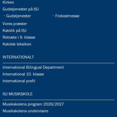
35.3:
Kirken
35.4:
Gudstjenester på ISJ
35.5:
35.6:
Gudstjenester
Frokostmesse
35.7:
Vores præster
35.8:
Katolik på ISJ
35.9:
Retræte i 9. klasse
35.10:
Katolsk leksikon
36.0:
INTERNATIONALT
36.1:
International Bilingual Department
36.2:
International 10. klasse
36.3:
International profil
37.0:
ISJ MUSIKSKOLE
37.1:
Musikskolens program 2026/2027
37.2:
Musikskolens undervisere