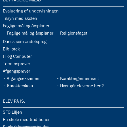
33.1:
Evaluering af undervisningen
33.2:
Tilsyn med skolen
33.3:
Faglige mål og årsplaner
33.4:
33.5:
Faglige mål og årsplaner
Religionsfaget
33.6:
Dansk som andetsprog
33.7:
Bibliotek
33.8:
IT og Computer
33.9:
Terminsprøver
33.10:
Afgangsprøver
33.11:
33.12:
Afgangseksamen
Karaktergennemsnit
33.13:
33.14:
Karakterskala
Hvor går eleverne hen?
34.0:
ELEV PÅ ISJ
34.1:
SFO Liljen
34.2:
En skole med traditioner
34.3:
Skole/hjemsamarbejdet