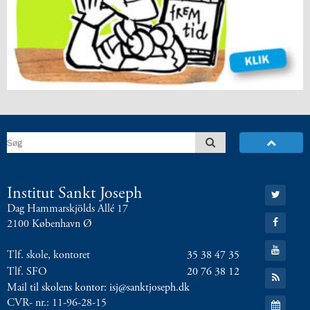
8.0:
Presse
9.0:
Bilingual
Department
Næste
indlæg:
Mere
om
fordybelsesugen
Forrige
indlæg:
4.a
på
retræte
Gå
Institut Sankt Joseph
i
til:
Dag Hammarskjölds Allé 17
Myretuen
Twitter
Gå
2100 København Ø
til:
Facebook
Gå
Tlf. skole, kontoret
35 38 47 35
til:
YouTube
Tlf. SFO
20 76 38 12
Gå
til:
Mail til skolens kontor: isj@sanktjoseph.dk
RSS
Gå
CVR- nr.: 11-96-28-15
feed