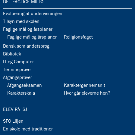
33.0:
DET FAGLIGE MILJØ
33.1:
Evaluering af undervisningen
33.2:
Tilsyn med skolen
33.3:
Faglige mål og årsplaner
33.4:
33.5:
Faglige mål og årsplaner
Religionsfaget
33.6:
Dansk som andetsprog
33.7:
Bibliotek
33.8:
IT og Computer
33.9:
Terminsprøver
33.10:
Afgangsprøver
33.11:
33.12:
Afgangseksamen
Karaktergennemsnit
33.13:
33.14:
Karakterskala
Hvor går eleverne hen?
34.0:
ELEV PÅ ISJ
34.1:
SFO Liljen
34.2:
En skole med traditioner