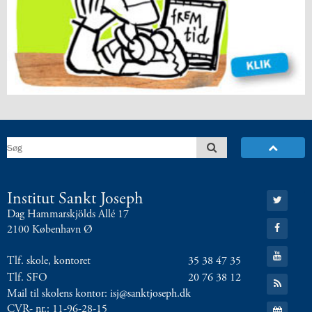
5.2:
International
10.
klasse
5.3:
International
profil
6.0:
ISJ
Musikskole
6.1:
Musikskolens
program
2026/2027
6.2:
Musikskolens
undervisere
6.3:
Tilmeldingprocedure
Gå
Institut Sankt Joseph
til
til:
Dag Hammarskjölds Allé 17
Twitter
musikskolen
Gå
2100 København Ø
6.4:
Generelle
til:
Facebook
informationer
Gå
Tlf. skole, kontoret
35 38 47 35
til:
&
YouTube
Tlf. SFO
20 76 38 12
Gå
betingelser
til:
Mail til skolens kontor: isj@sanktjoseph.dk
7.0:
RSS
Kontakt
Gå
CVR- nr.: 11-96-28-15
feed