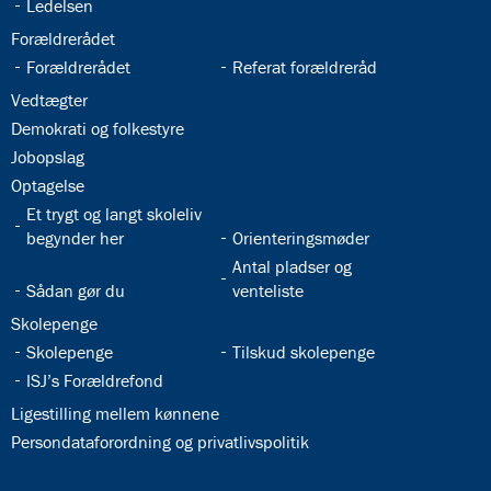
32.20:
Ledelsen
32.21:
Forældrerådet
32.22:
32.23:
Forældrerådet
Referat forældreråd
32.24:
Vedtægter
32.25:
Demokrati og folkestyre
32.26:
Jobopslag
32.27:
Optagelse
32.28:
Et trygt og langt skoleliv
32.29:
begynder her
Orienteringsmøder
32.31:
Antal pladser og
32.30:
Sådan gør du
venteliste
32.32:
Skolepenge
32.33:
32.34:
Skolepenge
Tilskud skolepenge
32.35:
ISJ’s Forældrefond
32.36:
Ligestilling mellem kønnene
32.37:
Persondataforordning og privatlivspolitik