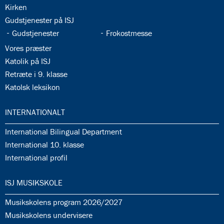
35.3:
Kirken
35.4:
Gudstjenester på ISJ
35.5:
35.6:
Gudstjenester
Frokostmesse
35.7:
Vores præster
35.8:
Katolik på ISJ
35.9:
Retræte i 9. klasse
35.10:
Katolsk leksikon
36.0:
INTERNATIONALT
36.1:
International Bilingual Department
36.2:
International 10. klasse
36.3:
International profil
37.0:
ISJ MUSIKSKOLE
37.1:
Musikskolens program 2026/2027
37.2:
Musikskolens undervisere