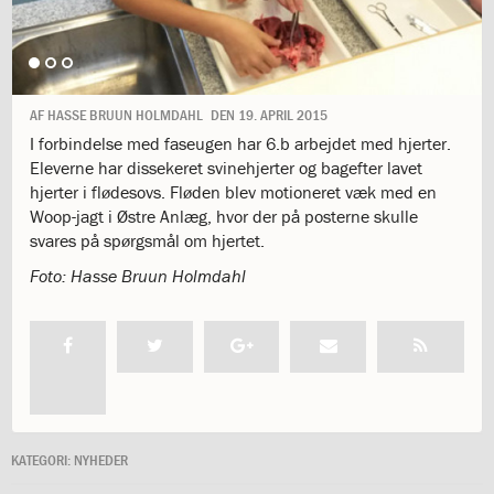
1.11:
10
days
of
giving
1.12:
Let
AF
HASSE BRUUN HOLMDAHL
DEN
19. APRIL 2015
it
I forbindelse med faseugen har 6.b arbejdet med hjerter.
Grow
Eleverne har dissekeret svinehjerter og bagefter lavet
1.13:
Move
hjerter i flødesovs. Fløden blev motioneret væk med en
it!
Woop-jagt i Østre Anlæg, hvor der på posterne skulle
1.14:
Ucycle
svares på spørgsmål om hjertet.
We
cycle
Foto: Hasse Bruun Holmdahl
Recycle
1.15:
Historie
1.16:
Bombningen
af
Institut
Jeanne
d’Arc
KATEGORI:
NYHEDER
1.17:
Markering
af