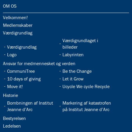
32.0:
OM OS
32.1:
Velkommen!
32.2:
Medlemskaber
32.3:
Værdigrundlag
32.5:
Værdigrundlaget i
32.4:
Værdigrundlag
billeder
32.6:
32.7:
Logo
Labyrinten
32.8:
Ansvar for medmennesket og verden
32.9:
32.10:
CommuniTree
Be the Change
32.11:
32.12:
10 days of giving
Let it Grow
32.13:
32.14:
Move it!
Ucycle We cycle Recycle
32.15:
Historie
32.16:
32.17:
Bombningen af Institut
Markering af katastrofen
Jeanne d’Arc
på Institut Jeanne d’Arc
32.18:
Bestyrelsen
32.19:
Ledelsen