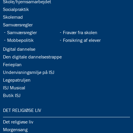
34.3:
Skole/hjemsamarbejdet
34.4:
Socialpraktik
34.5:
Skolemad
34.6:
Samværsregler
34.7:
34.8:
Samværsregler
Fravær fra skolen
34.9:
34.10:
Mobbepolitik
Forsikring af elever
34.11:
Digital dannelse
34.12:
Den digitale dannelsestrappe
34.13:
Ferieplan
34.14:
Undervisningsmiljø på ISJ
34.15:
Legepatruljen
34.16:
ISJ Musical
34.17:
Butik ISJ
35.0:
DET RELIGIØSE LIV
35.1:
Det religiøse liv
35.2:
Morgensang