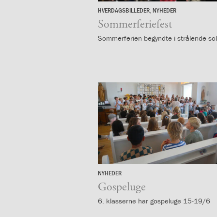
mellem
HVERDAGSBILLEDER
,
NYHEDER
kønnene
27.
1.37:
Persondataforordning
juni
Sommerferiefest
og
Sommerferien begyndte i strålende sol
privatlivspolitik
2.0:
Det
faglige
miljø
2.1:
Evaluering
af
undervisningen
2.2:
Tilsyn
med
skolen
2.3:
Faglige
mål
og
NYHEDER
19.
årsplaner
juni
Gospeluge
2.4:
Faglige
6. klasserne har gospeluge 15-19/6
mål
og