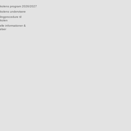
skolens program 2026/2027
kolens undervisere
dingprocedure til
skolen
lle informationer &
elser