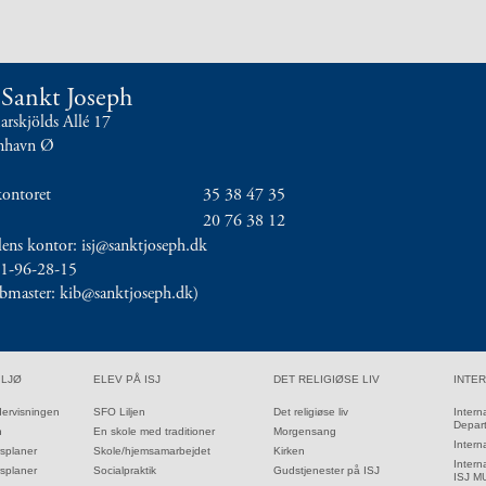
t Sankt Joseph
skjölds Allé 17
nhavn Ø
kontoret
35 38 47 35
20 76 38 12
olens kontor: isj@sanktjoseph.dk
11-96-28-15
ebmaster: kib@sanktjoseph.dk)
34.0:
35.0:
36.0:
ILJØ
ELEV PÅ ISJ
DET RELIGIØSE LIV
INTE
34.1:
35.1:
36.1:
dervisningen
SFO Liljen
Det religiøse liv
Intern
Depar
34.2:
35.2:
n
En skole med traditioner
Morgensang
36.2:
Intern
34.3:
35.3:
rsplaner
Skole/hjemsamarbejdet
Kirken
36.3:
Interna
34.4:
35.4:
rsplaner
Socialpraktik
Gudstjenester på ISJ
37.0:
ISJ 