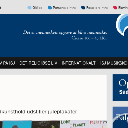
17.0:
16.0:
15.0:
14.0:
t
Oldies
PersonaleIntra
Forældreintra
Elevin
Det er menneskets opgave at blive menneske.
C
icero 106 – 43 f.Kr.
:
21.0:
22.0:
23.0:
V PÅ ISJ
DET RELIGIØSE LIV
INTERNATIONALT
ISJ MUSIKSKO
edkunsthold udstiller juleplakater