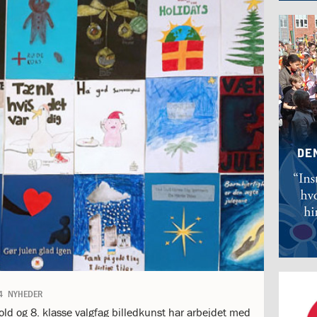
4
NYHEDER
old og 8. klasse valgfag billedkunst har arbejdet med