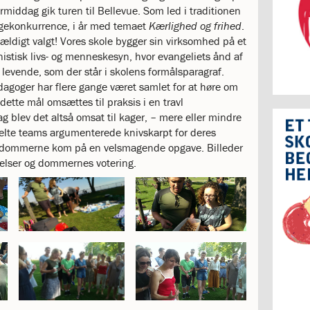
ermiddag gik turen til Bellevue. Som led i traditionen
agekonkurrence, i år med temaet
Kærlighed og frihed
.
lfældigt valgt! Vores skole bygger sin virksomhed på et
istisk livs- og menneskesyn, hvor evangeliets ånd af
 levende, som der står i skolens formålsparagraf.
agoger har flere gange været samlet for at høre om
dette mål omsættes til praksis i en travl
g blev det altså omsat til kager, – mere eller mindre
lte teams argumenterede knivskarpt for deres
dommerne kom på en velsmagende opgave. Billeder
elser og dommernes votering.