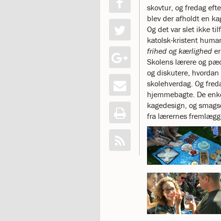
skovtur, og fredag eft
katastrofen
blev der afholdt en k
på
Og det var slet ikke ti
Institut
katolsk-kristent human
Jeanne
frihed og kærlighed
er
d’Arc
1.18:
Skolens lærere og pæd
Bestyrelsen
1.19:
og diskutere, hvordan 
Ledelsen
1.20:
skolehverdag. Og freda
Ledelsen
1.21:
hjemmebagte. De enke
Forældrerådet
1.22:
kagedesign, og smags
Forældrerådet
1.23:
fra lærernes fremlægg
Referat
forældreråd
1.24:
Vedtægter
1.25:
Demokrati
og
folkestyre
1.26:
Jobopslag
1.27:
Optagelse
1.28:
Et
trygt