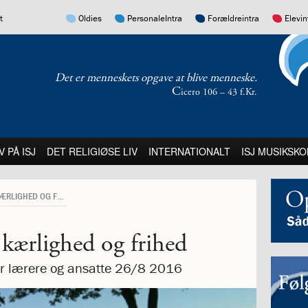
17.0:
16.0:
15.0:
14.0:
t
Oldies
PersonaleIntra
Forældreintra
Elevin
Det er menneskets opgave at blive menneske.
C
icero 106 – 43 f.Kr.
:
21.0:
22.0:
23.0:
V PÅ ISJ
DET RELIGIØSE LIV
INTERNATIONALT
ISJ MUSIKSKO
KAGER FYLDT MED KÆRLIGHED OG FRIHED
 kærlighed og frihed
for lærere og ansatte 26/8 2016