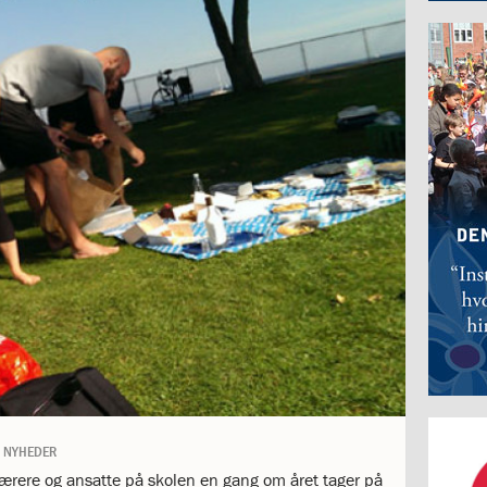
NYHEDER
t lærere og ansatte på skolen en gang om året tager på