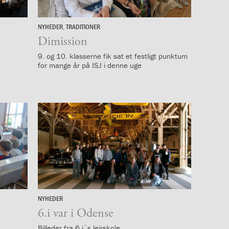
NYHEDER
,
TRADITIONER
25.
juni
Dimission
9. og 10. klasserne fik sat et festligt punktum
for mange år på ISJ i denne uge
NYHEDER
15.
juni
6.i var i Odense
Billeder fra 6.i´s lejrskole