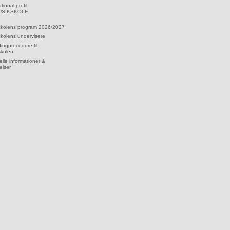
tional profil
MUSIKSKOLE
skolens program 2026/2027
kolens undervisere
dingprocedure til
skolen
lle informationer &
elser