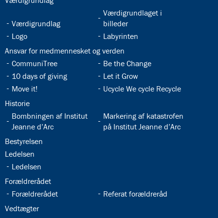
Værdigrundlag
32.5:
Værdigrundlaget i
32.4:
Værdigrundlag
billeder
32.6:
32.7:
Logo
Labyrinten
32.8:
Ansvar for medmennesket og verden
32.9:
32.10:
CommuniTree
Be the Change
32.11:
32.12:
10 days of giving
Let it Grow
32.13:
32.14:
Move it!
Ucycle We cycle Recycle
32.15:
Historie
32.16:
32.17:
Bombningen af Institut
Markering af katastrofen
Jeanne d’Arc
på Institut Jeanne d’Arc
32.18:
Bestyrelsen
32.19:
Ledelsen
32.20:
Ledelsen
32.21:
Forældrerådet
32.22:
32.23:
Forældrerådet
Referat forældreråd
32.24:
Vedtægter