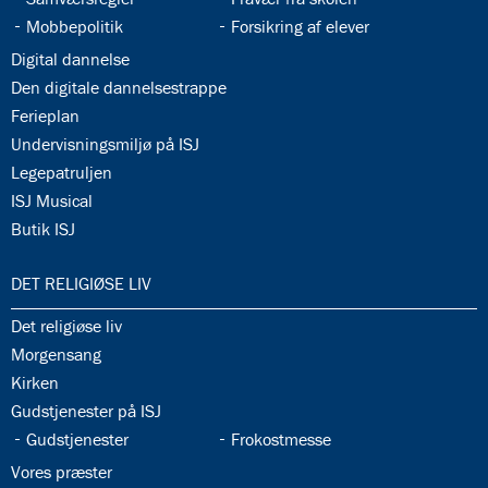
34.9:
34.10:
Mobbepolitik
Forsikring af elever
34.11:
Digital dannelse
34.12:
Den digitale dannelsestrappe
34.13:
Ferieplan
34.14:
Undervisningsmiljø på ISJ
34.15:
Legepatruljen
34.16:
ISJ Musical
34.17:
Butik ISJ
35.0:
DET RELIGIØSE LIV
35.1:
Det religiøse liv
35.2:
Morgensang
35.3:
Kirken
35.4:
Gudstjenester på ISJ
35.5:
35.6:
Gudstjenester
Frokostmesse
35.7:
Vores præster