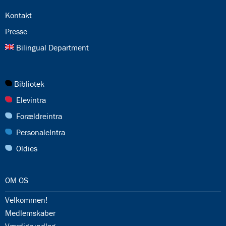
24.0:
Kontakt
25.0:
Presse
26.0:
Bilingual Department
27.0:
Bibliotek
28.0:
Elevintra
29.0:
Forældreintra
30.0:
PersonaleIntra
31.0:
Oldies
32.0:
OM OS
32.1:
Velkommen!
32.2:
Medlemskaber
32.3: