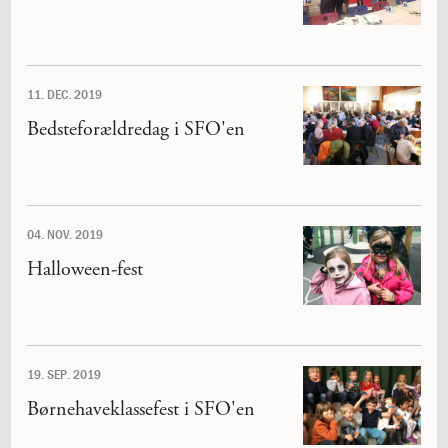
og
langt
skoleliv
begynder
11. DEC. 2019
her
1.29:
Orienteringsmøder
Bedsteforældredag i SFO'en
1.30:
Sådan
gør
du
1.31:
Antal
pladser
04. NOV. 2019
og
Halloween-fest
venteliste
1.32:
Skolepenge
1.33:
Skolepenge
1.34:
Tilskud
skolepenge
19. SEP. 2019
1.35:
ISJ’s
Forældrefond
Børnehaveklassefest i SFO'en
1.36:
Ligestilling