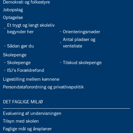
32.25:
Demokrati og folkestyre
32.26:
Jobopslag
32.27:
Optagelse
32.28:
Et trygt og langt skoleliv
32.29:
begynder her
Orienteringsmøder
32.31:
Antal pladser og
32.30:
Sådan gør du
venteliste
32.32:
Skolepenge
32.33:
32.34:
Skolepenge
Tilskud skolepenge
32.35:
ISJ’s Forældrefond
32.36:
Ligestilling mellem kønnene
32.37:
Persondataforordning og privatlivspolitik
33.0:
DET FAGLIGE MILJØ
33.1:
Evaluering af undervisningen
33.2:
Tilsyn med skolen
33.3:
Faglige mål og årsplaner