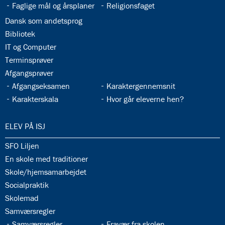
33.4:
33.5:
Faglige mål og årsplaner
Religionsfaget
33.6:
Dansk som andetsprog
33.7:
Bibliotek
33.8:
IT og Computer
33.9:
Terminsprøver
33.10:
Afgangsprøver
33.11:
33.12:
Afgangseksamen
Karaktergennemsnit
33.13:
33.14:
Karakterskala
Hvor går eleverne hen?
34.0:
ELEV PÅ ISJ
34.1:
SFO Liljen
34.2:
En skole med traditioner
34.3:
Skole/hjemsamarbejdet
34.4:
Socialpraktik
34.5:
Skolemad
34.6:
Samværsregler
34.7:
34.8:
Samværsregler
Fravær fra skolen