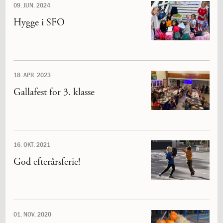
1.11:
10
09. JUN. 2024
days
Hygge i SFO
of
giving
1.12:
Let
it
Grow
18. APR. 2023
1.13:
Move
it!
Gallafest for 3. klasse
1.14:
Ucycle
We
cycle
Recycle
1.15:
Historie
16. OKT. 2021
1.16:
Bombningen
God efterårsferie!
af
Institut
Jeanne
d’Arc
1.17:
Markering
01. NOV. 2020
af