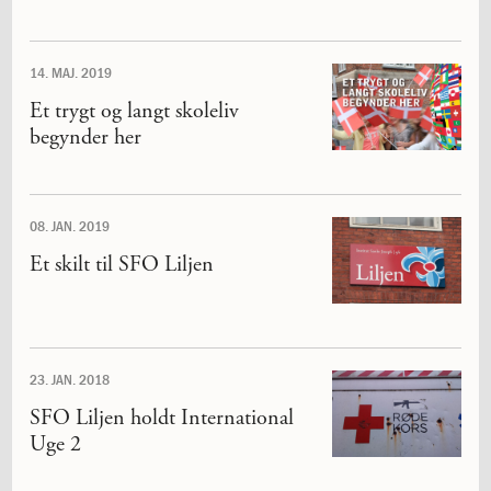
mellem
kønnene
1.37:
Persondataforordning
og
14. MAJ. 2019
privatlivspolitik
Et trygt og langt skoleliv
2.0:
Det
begynder her
faglige
miljø
2.1:
Evaluering
af
08. JAN. 2019
undervisningen
Et skilt til SFO Liljen
2.2:
Tilsyn
med
skolen
2.3:
Faglige
mål
23. JAN. 2018
og
årsplaner
SFO Liljen holdt International
2.4:
Faglige
Uge 2
mål
og