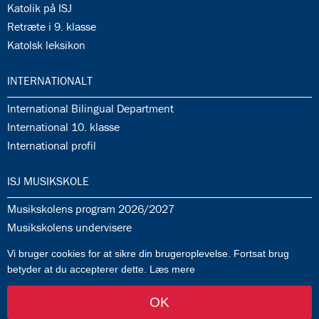
35.8:
Katolik på ISJ
35.9:
Retræte i 9. klasse
35.10:
Katolsk leksikon
36.0:
INTERNATIONALT
36.1:
International Bilingual Department
36.2:
International 10. klasse
36.3:
International profil
37.0:
ISJ MUSIKSKOLE
37.1:
Musikskolens program 2026/2027
37.2:
Musikskolens undervisere
37.3:
Tilmeldingprocedure til musikskolen
Vi bruger cookies for at sikre din brugeroplevelse. Fortsat brug
37.4:
Generelle informationer & betingelser
betyder at du accepterer dette.
Læs mere
OK
af FlowTwo
-
Log ind
Kontakt