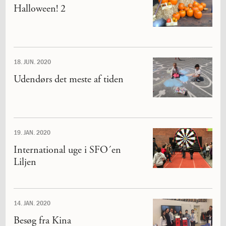
Halloween! 2
katastrofen
på
Institut
Jeanne
d’Arc
18. JUN. 2020
1.18:
Bestyrelsen
1.19:
Ledelsen
Udendørs det meste af tiden
1.20:
Ledelsen
1.21:
Forældrerådet
1.22:
Forældrerådet
1.23:
Referat
forældreråd
19. JAN. 2020
1.24:
Vedtægter
International uge i SFO´en
1.25:
Demokrati
Liljen
og
folkestyre
1.26:
Jobopslag
1.27:
Optagelse
14. JAN. 2020
1.28:
Et
trygt
Besøg fra Kina