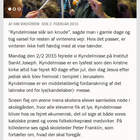
1.11:
10
days
of
giving
AF
KIM BROSTRÖM
DEN
2. FEBRUAR 2015
1.12:
Let
“Kyndelmisse slår sin knude”, sagde man i gamle dage og
it
tog varsel for resten af vinterens vejr. Hvis det passer, er
Grow
vinteren ikke helt færdig med at vise tænder.
1.13:
Move
Mandag den 2/2 2015 fejrede vi Kyndelmisse på Institut
it!
1.14:
Sankt Joseph. Kyndelmisse er en lysfest som den kristne
Ucycle
kirke altid har fejret 40 dage efter jul, den dag Jesus efter
We
jødisk skik blev fremvist i templet i Jerusalem.
cycle
Kyndelmisse er en middelalderlig fordanskning af det
Recycle
1.15:
latinske ord for lys(kandelaber)- messe.
Historie
1.16:
Bombningen
Sneen fløj om ørene mens skolens elever samledes nede i
af
skolegården, hvor alle eleverne fik et lys. Kyndelmisse
Institut
bliver hos os fejret økumenisk, det vil sige at både vores
Jeanne
katolske præst og vores folkekirkepræst medvirker. På
d’Arc
billederne ses også skoleleder Peter Franklin, som
1.17:
Markering
fortæller om, hvad der skal foregår.
af