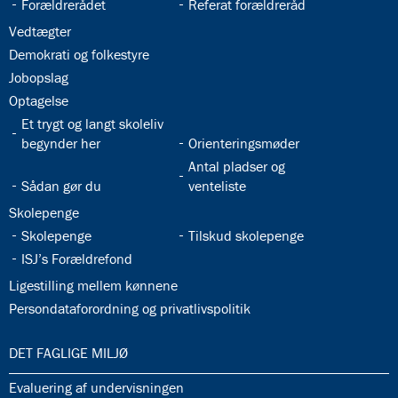
32.22:
32.23:
Forældrerådet
Referat forældreråd
32.24:
Vedtægter
32.25:
Demokrati og folkestyre
32.26:
Jobopslag
32.27:
Optagelse
32.28:
Et trygt og langt skoleliv
32.29:
begynder her
Orienteringsmøder
32.31:
Antal pladser og
32.30:
Sådan gør du
venteliste
32.32:
Skolepenge
32.33:
32.34:
Skolepenge
Tilskud skolepenge
32.35:
ISJ’s Forældrefond
32.36:
Ligestilling mellem kønnene
32.37:
Persondataforordning og privatlivspolitik
33.0:
DET FAGLIGE MILJØ
33.1:
Evaluering af undervisningen