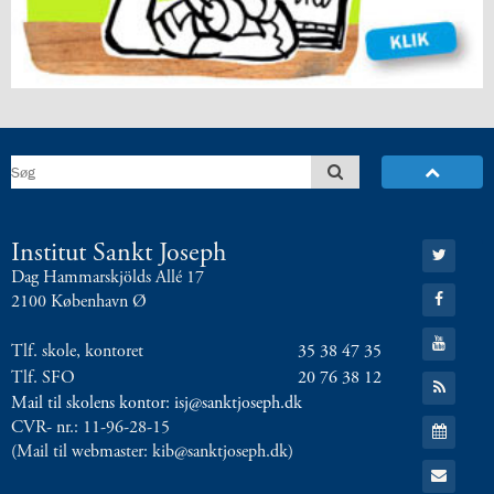
Gå
Institut Sankt Joseph
til:
Dag Hammarskjölds Allé 17
Twitter
Gå
2100 København Ø
til:
Facebook
Gå
Tlf. skole, kontoret
35 38 47 35
til:
YouTube
Tlf. SFO
20 76 38 12
Gå
til:
Mail til skolens kontor: isj@sanktjoseph.dk
RSS
Gå
CVR- nr.: 11-96-28-15
feed
til:
(Mail til webmaster: kib@sanktjoseph.dk)
Kalender
Gå
til: