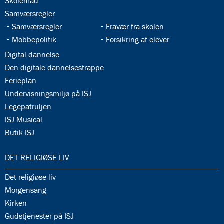
34.5:
Skolemad
34.6:
Samværsregler
34.7:
34.8:
Samværsregler
Fravær fra skolen
34.9:
34.10:
Mobbepolitik
Forsikring af elever
34.11:
Digital dannelse
34.12:
Den digitale dannelsestrappe
34.13:
Ferieplan
34.14:
Undervisningsmiljø på ISJ
34.15:
Legepatruljen
34.16:
ISJ Musical
34.17:
Butik ISJ
35.0:
DET RELIGIØSE LIV
35.1:
Det religiøse liv
35.2:
Morgensang
35.3:
Kirken
35.4:
Gudstjenester på ISJ