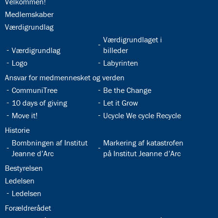
32.1:
Velkommen!
32.2:
Medlemskaber
32.3:
Værdigrundlag
32.5:
Værdigrundlaget i
32.4:
Værdigrundlag
billeder
32.6:
32.7:
Logo
Labyrinten
32.8:
Ansvar for medmennesket og verden
32.9:
32.10:
CommuniTree
Be the Change
32.11:
32.12:
10 days of giving
Let it Grow
32.13:
32.14:
Move it!
Ucycle We cycle Recycle
32.15:
Historie
32.16:
32.17:
Bombningen af Institut
Markering af katastrofen
Jeanne d’Arc
på Institut Jeanne d’Arc
32.18:
Bestyrelsen
32.19:
Ledelsen
32.20:
Ledelsen
32.21:
Forældrerådet