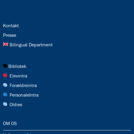
Email
24.0:
Kontakt
25.0:
Presse
26.0:
Bilingual Department
27.0:
Bibliotek
28.0:
Elevintra
29.0:
Forældreintra
30.0:
PersonaleIntra
31.0:
Oldies
32.0:
OM OS