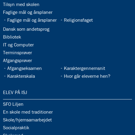
33.2:
Tilsyn med skolen
33.3:
Faglige mål og årsplaner
33.4:
33.5:
Faglige mål og årsplaner
Religionsfaget
33.6:
Dansk som andetsprog
33.7:
Bibliotek
33.8:
IT og Computer
33.9:
Terminsprøver
33.10:
Afgangsprøver
33.11:
33.12:
Afgangseksamen
Karaktergennemsnit
33.13:
33.14:
Karakterskala
Hvor går eleverne hen?
34.0:
ELEV PÅ ISJ
34.1:
SFO Liljen
34.2:
En skole med traditioner
34.3:
Skole/hjemsamarbejdet
34.4:
Socialpraktik