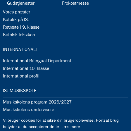
35.5:
35.6:
Gudstjenester
Frokostmesse
35.7:
Vores præster
35.8:
Katolik på ISJ
35.9:
Retræte i 9. klasse
35.10:
Katolsk leksikon
36.0:
INTERNATIONALT
36.1:
International Bilingual Department
36.2:
International 10. klasse
36.3:
International profil
37.0:
ISJ MUSIKSKOLE
37.1:
Musikskolens program 2026/2027
37.2:
Musikskolens undervisere
37.3:
Tilmeldingprocedure til musikskolen
Vi bruger cookies for at sikre din brugeroplevelse. Fortsat brug
37.4:
Generelle informationer & betingelser
betyder at du accepterer dette.
Læs mere