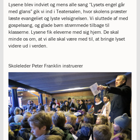
Lysene blev indviet og mens alle sang “Lysets engel går
katastrofen
med glans” gik vi ind i Teatersalen, hvor skolens præster
på
læste evangeliet og lyste velsignelsen. Vi sluttede af med
Institut
gospelsang, og glade børn strømmede tilbage til
Jeanne
klasserne. Lysene fik eleverne med sig hjem. De skal
d’Arc
minde os om, at vi alle skal være med til, at bringe lyset
1.18:
Bestyrelsen
videre ud i verden.
1.19:
Ledelsen
1.20:
Ledelsen
1.21:
Forældrerådet
Skoleleder Peter Franklin instruerer
1.22:
Forældrerådet
1.23:
Referat
forældreråd
1.24:
Vedtægter
1.25:
Demokrati
og
folkestyre
1.26:
Jobopslag
1.27:
Optagelse
1.28:
Et
trygt