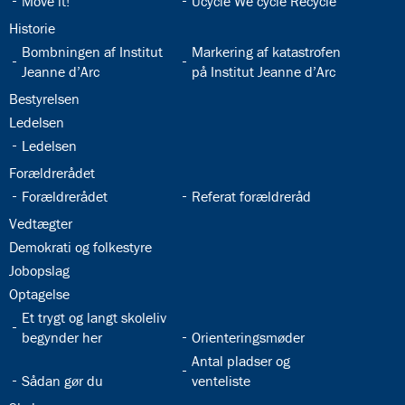
32.13:
32.14:
Move it!
Ucycle We cycle Recycle
32.15:
Historie
32.16:
32.17:
Bombningen af Institut
Markering af katastrofen
Jeanne d’Arc
på Institut Jeanne d’Arc
32.18:
Bestyrelsen
32.19:
Ledelsen
32.20:
Ledelsen
32.21:
Forældrerådet
32.22:
32.23:
Forældrerådet
Referat forældreråd
32.24:
Vedtægter
32.25:
Demokrati og folkestyre
32.26:
Jobopslag
32.27:
Optagelse
32.28:
Et trygt og langt skoleliv
32.29:
begynder her
Orienteringsmøder
32.31:
Antal pladser og
32.30:
Sådan gør du
venteliste