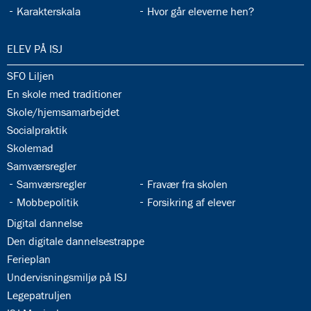
33.13:
33.14:
Karakterskala
Hvor går eleverne hen?
34.0:
ELEV PÅ ISJ
34.1:
SFO Liljen
34.2:
En skole med traditioner
34.3:
Skole/hjemsamarbejdet
34.4:
Socialpraktik
34.5:
Skolemad
34.6:
Samværsregler
34.7:
34.8:
Samværsregler
Fravær fra skolen
34.9:
34.10:
Mobbepolitik
Forsikring af elever
34.11:
Digital dannelse
34.12:
Den digitale dannelsestrappe
34.13:
Ferieplan
34.14:
Undervisningsmiljø på ISJ
34.15:
Legepatruljen