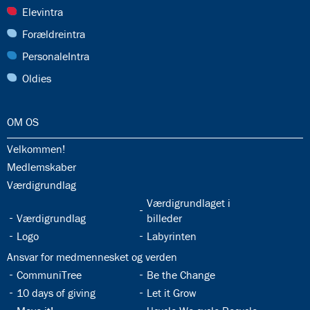
28.0:
Elevintra
29.0:
Forældreintra
30.0:
PersonaleIntra
31.0:
Oldies
32.0:
OM OS
32.1:
Velkommen!
32.2:
Medlemskaber
32.3:
Værdigrundlag
32.5:
Værdigrundlaget i
32.4:
Værdigrundlag
billeder
32.6:
32.7:
Logo
Labyrinten
32.8:
Ansvar for medmennesket og verden
32.9:
32.10:
CommuniTree
Be the Change
32.11:
32.12:
10 days of giving
Let it Grow