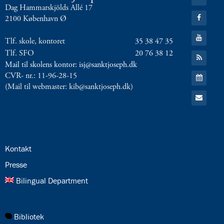
til:
Dag Hammarskjölds Allé 17
Twitter
Gå
2100 København Ø
til:
Facebook
Gå
Tlf. skole, kontoret
35 38 47 35
til:
YouTube
Tlf. SFO
20 76 38 12
Gå
til:
Mail til skolens kontor: isj@sanktjoseph.dk
RSS
Gå
CVR- nr.: 11-96-28-15
feed
til:
(Mail til webmaster: kib@sanktjoseph.dk)
Kalender
Gå
til:
Email
24.0:
Kontakt
25.0:
Presse
26.0:
Bilingual Department
27.0:
Bibliotek