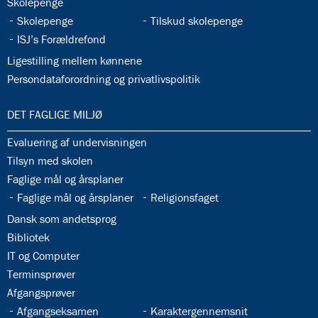
32.32:
Skolepenge
32.33:
32.34:
Skolepenge
Tilskud skolepenge
32.35:
ISJ’s Forældrefond
32.36:
Ligestilling mellem kønnene
32.37:
Persondataforordning og privatlivspolitik
33.0:
DET FAGLIGE MILJØ
33.1:
Evaluering af undervisningen
33.2:
Tilsyn med skolen
33.3:
Faglige mål og årsplaner
33.4:
33.5:
Faglige mål og årsplaner
Religionsfaget
33.6:
Dansk som andetsprog
33.7:
Bibliotek
33.8:
IT og Computer
33.9:
Terminsprøver
33.10:
Afgangsprøver
33.11:
33.12:
Afgangseksamen
Karaktergennemsnit