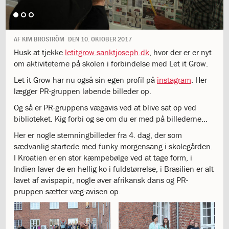
1.11:
10
days
of
giving
AF
KIM BROSTRÖM
DEN
10. OKTOBER 2017
1.12:
Let
Husk at tjekke
letitgrow.sanktjoseph.dk
, hvor der er er nyt
it
om aktiviteterne på skolen i forbindelse med Let it Grow.
Grow
1.13:
Let it Grow har nu også sin egen profil på
Move
instagram
. Her
lægger PR-gruppen løbende billeder op.
it!
1.14:
Ucycle
Og så er PR-gruppens vægavis ved at blive sat op ved
We
biblioteket. Kig forbi og se om du er med på billederne…
cycle
Her er nogle stemningbilleder fra 4. dag, der som
Recycle
sædvanlig startede med funky morgensang i skolegården.
1.15:
Historie
I Kroatien er en stor kæmpebølge ved at tage form, i
1.16:
Bombningen
Indien laver de en hellig ko i fuldstørrelse, i Brasilien er alt
af
lavet af avispapir, nogle øver afrikansk dans og PR-
Institut
pruppen sætter væg-avisen op.
Jeanne
d’Arc
1.17:
Markering
af