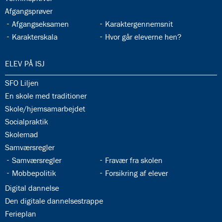
33.10:
Afgangsprøver
33.11:
33.12:
Afgangseksamen
Karaktergennemsnit
33.13:
33.14:
Karakterskala
Hvor går eleverne hen?
34.0:
ELEV PÅ ISJ
34.1:
SFO Liljen
34.2:
En skole med traditioner
34.3:
Skole/hjemsamarbejdet
34.4:
Socialpraktik
34.5:
Skolemad
34.6:
Samværsregler
34.7:
34.8:
Samværsregler
Fravær fra skolen
34.9:
34.10:
Mobbepolitik
Forsikring af elever
34.11:
Digital dannelse
34.12:
Den digitale dannelsestrappe
34.13:
Ferieplan