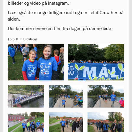
billeder og video på instagram.
katastrofen
på
Læs også de mange tidligere indlæg om Let it Grow her på
Institut
siden.
Jeanne
Der kommer senere en film fra dagen på denne side.
d’Arc
1.18:
Bestyrelsen
Foto: Kim Broström
1.19:
Ledelsen
1.20:
Ledelsen
1.21:
Forældrerådet
1.22:
Forældrerådet
1.23:
Referat
forældreråd
1.24:
Vedtægter
1.25:
Demokrati
og
folkestyre
1.26:
Jobopslag
1.27:
Optagelse
1.28:
Et
trygt