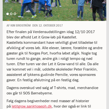
1.11:
10
days
of
giving
1.12:
Let
AF
KIM BROSTRÖM
DEN
12. OKTOBER 2017
it
Efter finalen på Verdensudstillingen idag 12/10 2017
Grow
blev der afhold Let it Grow-løb på Kastellet.
1.13:
Move
Kastellets kommandant have velvilligt givet tilladelse til
it!
afvikling af vores løb. Alle elever, lærere, forældre og andre
1.14:
Ucycle
gæster gik til Norges Port, hvorfra løbet afgik. Nogle tog
We
turen rundt to gange, andre gik i roligt tempo og nød
cycle
turen. Efter turen var der Let it Grow-vand til alle. Da alle
Recycle
var kommet vel i mål, uddelte skoleleder Peter Franklin,
1.15:
Historie
assisteret af lykkens gudinde Pernille, vores sponsores
1.16:
Bombningen
gaver. En festlig afslutning på en festlig dag.
af
Institut
Dagens overskud ved salg af T-shirts, mad, merchandice
Jeanne
osv går til SOS Børnebyerne.
d’Arc
Følg dagens begivenheder med masser af historier
1.17:
Markering
på
letitgrow.sanktjoseph.dk
, hvor der også er link til
af