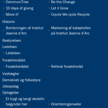
32.9:
32.10:
CommuniTree
Be the Change
32.11:
32.12:
10 days of giving
Let it Grow
32.13:
32.14:
Move it!
Ucycle We cycle Recycle
32.15:
Historie
32.16:
32.17:
Bombningen af Institut
Markering af katastrofen
Jeanne d’Arc
på Institut Jeanne d’Arc
32.18:
Bestyrelsen
32.19:
Ledelsen
32.20:
Ledelsen
32.21:
Forældrerådet
32.22:
32.23:
Forældrerådet
Referat forældreråd
32.24:
Vedtægter
32.25:
Demokrati og folkestyre
32.26:
Jobopslag
32.27:
Optagelse
32.28:
Et trygt og langt skoleliv
32.29:
begynder her
Orienteringsmøder