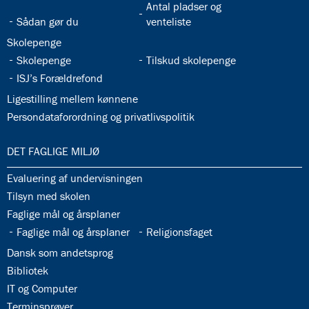
32.31:
Antal pladser og
32.30:
Sådan gør du
venteliste
32.32:
Skolepenge
32.33:
32.34:
Skolepenge
Tilskud skolepenge
32.35:
ISJ’s Forældrefond
32.36:
Ligestilling mellem kønnene
32.37:
Persondataforordning og privatlivspolitik
33.0:
DET FAGLIGE MILJØ
33.1:
Evaluering af undervisningen
33.2:
Tilsyn med skolen
33.3:
Faglige mål og årsplaner
33.4:
33.5:
Faglige mål og årsplaner
Religionsfaget
33.6:
Dansk som andetsprog
33.7:
Bibliotek
33.8:
IT og Computer
33.9:
Terminsprøver