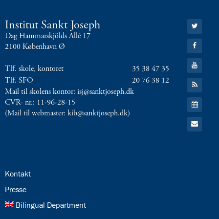
Gå
Institut Sankt Joseph
til:
Dag Hammarskjölds Allé 17
Twitter
Gå
2100 København Ø
til:
Facebook
Gå
Tlf. skole, kontoret
35 38 47 35
til:
YouTube
Tlf. SFO
20 76 38 12
Gå
til:
Mail til skolens kontor: isj@sanktjoseph.dk
RSS
Gå
CVR- nr.: 11-96-28-15
feed
til:
(Mail til webmaster: kib@sanktjoseph.dk)
Kalender
Gå
til:
Email
24.0:
Kontakt
25.0:
Presse
26.0:
Bilingual Department