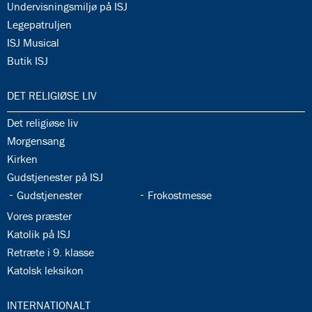
34.14:
Undervisningsmiljø på ISJ
34.15:
Legepatruljen
34.16:
ISJ Musical
34.17:
Butik ISJ
35.0:
DET RELIGIØSE LIV
35.1:
Det religiøse liv
35.2:
Morgensang
35.3:
Kirken
35.4:
Gudstjenester på ISJ
35.5:
35.6:
Gudstjenester
Frokostmesse
35.7:
Vores præster
35.8:
Katolik på ISJ
35.9:
Retræte i 9. klasse
35.10:
Katolsk leksikon
36.0:
INTERNATIONALT