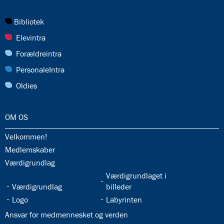
27.0:
Bibliotek
28.0:
Elevintra
29.0:
Forældreintra
30.0:
PersonaleIntra
31.0:
Oldies
32.0:
OM OS
32.1:
Velkommen!
32.2:
Medlemskaber
32.3:
Værdigrundlag
32.5:
Værdigrundlaget i
32.4:
Værdigrundlag
billeder
32.6:
32.7:
Logo
Labyrinten
32.8:
Ansvar for medmennesket og verden