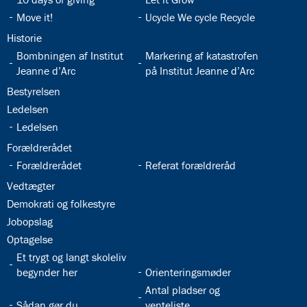
32.13:
32.14:
Move it!
Ucycle We cycle Recycle
32.15:
Historie
32.16:
32.17:
Bombningen af Institut
Markering af katastrofen
Jeanne d’Arc
på Institut Jeanne d’Arc
32.18:
Bestyrelsen
32.19:
Ledelsen
32.20:
Ledelsen
32.21:
Forældrerådet
32.22:
32.23:
Forældrerådet
Referat forældreråd
32.24:
Vedtægter
32.25:
Demokrati og folkestyre
32.26:
Jobopslag
32.27:
Optagelse
32.28:
Et trygt og langt skoleliv
32.29:
begynder her
Orienteringsmøder
32.31:
Antal pladser og
32.30:
Sådan gør du
venteliste