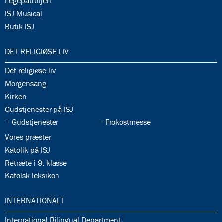
34.15:
Legepatruljen
34.16:
ISJ Musical
34.17:
Butik ISJ
35.0:
DET RELIGIØSE LIV
35.1:
Det religiøse liv
35.2:
Morgensang
35.3:
Kirken
35.4:
Gudstjenester på ISJ
35.5:
35.6:
Gudstjenester
Frokostmesse
35.7:
Vores præster
35.8:
Katolik på ISJ
35.9:
Retræte i 9. klasse
35.10:
Katolsk leksikon
36.0:
INTERNATIONALT
36.1:
International Bilingual Department