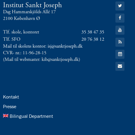
Gå
Institut Sankt Joseph
til:
Dag Hammarskjölds Allé 17
Twitter
Gå
2100 København Ø
til:
Facebook
Gå
Tlf. skole, kontoret
35 38 47 35
til:
YouTube
Tlf. SFO
20 76 38 12
Gå
til:
Mail til skolens kontor: isj@sanktjoseph.dk
RSS
Gå
CVR- nr.: 11-96-28-15
feed
til:
(Mail til webmaster: kib@sanktjoseph.dk)
Kalender
Gå
til:
Email
24.0:
Kontakt
25.0:
Presse
26.0:
Bilingual Department