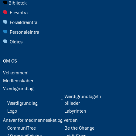
27.0:
Bibliotek
28.0:
Elevintra
29.0:
Forældreintra
30.0:
PersonaleIntra
31.0:
Oldies
32.0:
OM OS
32.1:
Velkommen!
32.2:
Medlemskaber
32.3:
Værdigrundlag
32.5:
Værdigrundlaget i
32.4:
Værdigrundlag
billeder
32.6:
32.7:
Logo
Labyrinten
32.8:
Ansvar for medmennesket og verden
32.9:
32.10:
CommuniTree
Be the Change
32.11:
32.12:
10 days of giving
Let it Grow