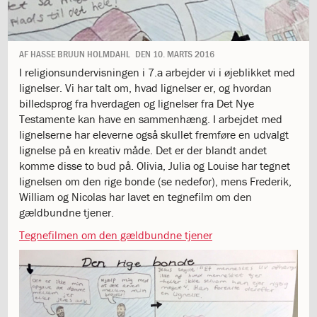
1.11:
10
days
of
giving
AF
HASSE BRUUN HOLMDAHL
DEN
10. MARTS 2016
1.12:
Let
I religionsundervisningen i 7.a arbejder vi i øjeblikket med
it
lignelser. Vi har talt om, hvad lignelser er, og hvordan
Grow
billedsprog fra hverdagen og lignelser fra Det Nye
1.13:
Move
Testamente kan have en sammenhæng. I arbejdet med
it!
lignelserne har eleverne også skullet fremføre en udvalgt
1.14:
Ucycle
lignelse på en kreativ måde. Det er der blandt andet
We
komme disse to bud på. Olivia, Julia og Louise har tegnet
cycle
lignelsen om den rige bonde (se nedefor), mens Frederik,
Recycle
William og Nicolas har lavet en tegnefilm om den
1.15:
Historie
gældbundne tjener.
1.16:
Bombningen
Tegnefilmen om den gældbundne tjener
af
Institut
Jeanne
d’Arc
1.17:
Markering
af