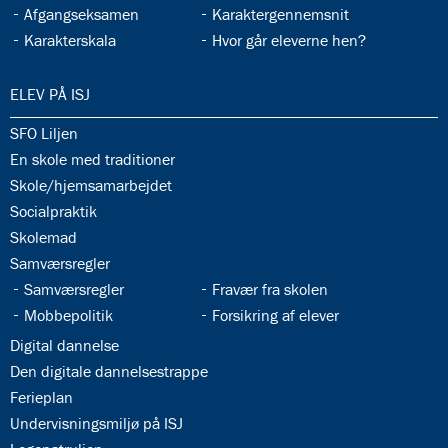
33.11:
33.12:
Afgangseksamen
Karaktergennemsnit
33.13:
33.14:
Karakterskala
Hvor går eleverne hen?
34.0:
ELEV PÅ ISJ
34.1:
SFO Liljen
34.2:
En skole med traditioner
34.3:
Skole/hjemsamarbejdet
34.4:
Socialpraktik
34.5:
Skolemad
34.6:
Samværsregler
34.7:
34.8:
Samværsregler
Fravær fra skolen
34.9:
34.10:
Mobbepolitik
Forsikring af elever
34.11:
Digital dannelse
34.12:
Den digitale dannelsestrappe
34.13:
Ferieplan
34.14:
Undervisningsmiljø på ISJ