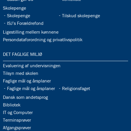
32.32:
Skolepenge
32.33:
32.34:
Skolepenge
Tilskud skolepenge
32.35:
ISJ’s Forældrefond
32.36:
Ligestilling mellem kønnene
32.37:
Persondataforordning og privatlivspolitik
33.0:
DET FAGLIGE MILJØ
33.1:
Evaluering af undervisningen
33.2:
Tilsyn med skolen
33.3:
Faglige mål og årsplaner
33.4:
33.5:
Faglige mål og årsplaner
Religionsfaget
33.6:
Dansk som andetsprog
33.7:
Bibliotek
33.8:
IT og Computer
33.9:
Terminsprøver
33.10:
Afgangsprøver