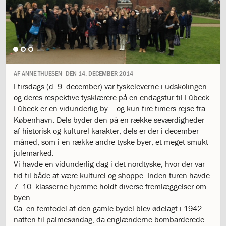
1.11:
10
days
of
giving
1.12:
Let
it
Grow
AF
ANNE THUESEN
DEN
14. DECEMBER 2014
1.13:
Move
I tirsdags (d. 9. december) var tyskeleverne i udskolingen
it!
og deres respektive tysklærere på en endagstur til Lübeck.
1.14:
Ucycle
Lübeck er en vidunderlig by – og kun fire timers rejse fra
We
København. Dels byder den på en række seværdigheder
cycle
af historisk og kulturel karakter; dels er der i december
Recycle
måned, som i en række andre tyske byer, et meget smukt
1.15:
Historie
julemarked.
1.16:
Bombningen
Vi havde en vidunderlig dag i det nordtyske, hvor der var
af
tid til både at være kulturel og shoppe. Inden turen havde
Institut
7.-10. klasserne hjemme holdt diverse fremlæggelser om
Jeanne
byen.
d’Arc
Ca. en femtedel af den gamle bydel blev ødelagt i 1942
1.17:
Markering
natten til palmesøndag, da englænderne bombarderede
af