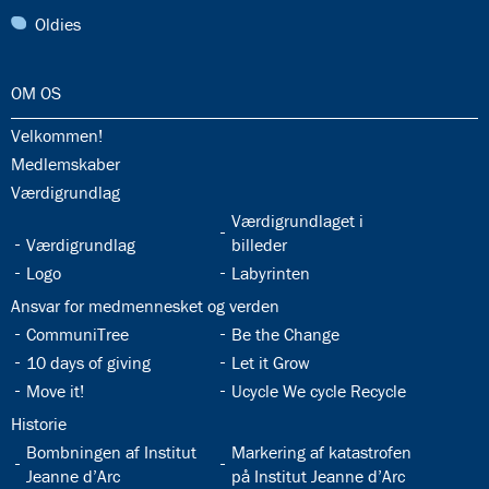
31.0:
Oldies
32.0:
OM OS
32.1:
Velkommen!
32.2:
Medlemskaber
32.3:
Værdigrundlag
32.5:
Værdigrundlaget i
32.4:
Værdigrundlag
billeder
32.6:
32.7:
Logo
Labyrinten
32.8:
Ansvar for medmennesket og verden
32.9:
32.10:
CommuniTree
Be the Change
32.11:
32.12:
10 days of giving
Let it Grow
32.13:
32.14:
Move it!
Ucycle We cycle Recycle
32.15:
Historie
32.16:
32.17:
Bombningen af Institut
Markering af katastrofen
Jeanne d’Arc
på Institut Jeanne d’Arc