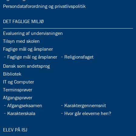
32.37:
Persondataforordning og privatlivspolitik
33.0:
DET FAGLIGE MILJØ
33.1:
Evaluering af undervisningen
33.2:
Tilsyn med skolen
33.3:
Faglige mål og årsplaner
33.4:
33.5:
Faglige mål og årsplaner
Religionsfaget
33.6:
Dansk som andetsprog
33.7:
Bibliotek
33.8:
IT og Computer
33.9:
Terminsprøver
33.10:
Afgangsprøver
33.11:
33.12:
Afgangseksamen
Karaktergennemsnit
33.13:
33.14:
Karakterskala
Hvor går eleverne hen?
34.0:
ELEV PÅ ISJ