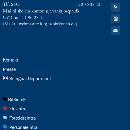
YouTube
Tlf. SFO
20 76 38 12
Gå
til:
Mail til skolens kontor: isj@sanktjoseph.dk
RSS
Gå
CVR- nr.: 11-96-28-15
feed
til:
(Mail til webmaster: kib@sanktjoseph.dk)
Kalender
Gå
til:
Email
24.0:
Kontakt
25.0:
Presse
26.0:
Bilingual Department
27.0:
Bibliotek
28.0:
Elevintra
29.0:
Forældreintra
30.0:
PersonaleIntra