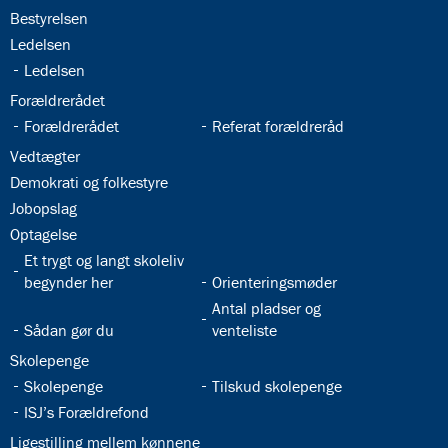
32.18:
Bestyrelsen
32.19:
Ledelsen
32.20:
Ledelsen
32.21:
Forældrerådet
32.22:
32.23:
Forældrerådet
Referat forældreråd
32.24:
Vedtægter
32.25:
Demokrati og folkestyre
32.26:
Jobopslag
32.27:
Optagelse
32.28:
Et trygt og langt skoleliv
32.29:
begynder her
Orienteringsmøder
32.31:
Antal pladser og
32.30:
Sådan gør du
venteliste
32.32:
Skolepenge
32.33:
32.34:
Skolepenge
Tilskud skolepenge
32.35:
ISJ’s Forældrefond
32.36:
Ligestilling mellem kønnene