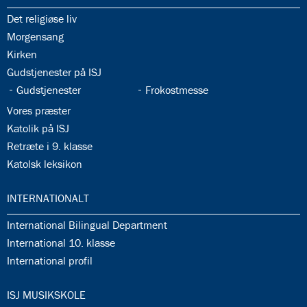
35.1:
Det religiøse liv
35.2:
Morgensang
35.3:
Kirken
35.4:
Gudstjenester på ISJ
35.5:
35.6:
Gudstjenester
Frokostmesse
35.7:
Vores præster
35.8:
Katolik på ISJ
35.9:
Retræte i 9. klasse
35.10:
Katolsk leksikon
36.0:
INTERNATIONALT
36.1:
International Bilingual Department
36.2:
International 10. klasse
36.3:
International profil
37.0:
ISJ MUSIKSKOLE