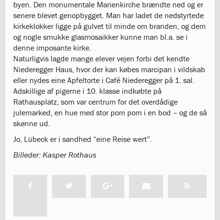
byen. Den monumentale Marienkirche brændte ned og er
katastrofen
senere blevet genopbygget. Man har ladet de nedstyrtede
på
kirkeklokker ligge på gulvet til minde om branden, og dem
Institut
og nogle smukke glasmosaikker kunne man bl.a. se i
Jeanne
denne imposante kirke.
d’Arc
Naturligvis lagde mange elever vejen forbi det kendte
1.18:
Bestyrelsen
Niederegger Haus, hvor der kan købes marcipan i vildskab
1.19:
Ledelsen
eller nydes eine Apfeltorte i Café Niederegger på 1. sal.
1.20:
Ledelsen
Adskillige af pigerne i 10. klasse indkøbte på
1.21:
Forældrerådet
Rathausplatz, som var centrum for det overdådige
1.22:
Forældrerådet
julemarked, en hue med stor pom pom i en bod – og de så
1.23:
Referat
skønne ud.
forældreråd
1.24:
Vedtægter
Jo, Lübeck er i sandhed “eine Reise wert”.
1.25:
Demokrati
Billeder: Kasper Rothaus
og
folkestyre
1.26:
Jobopslag
1.27:
Optagelse
1.28:
Et
trygt