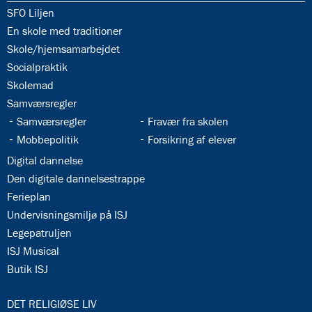
34.1:
SFO Liljen
34.2:
En skole med traditioner
34.3:
Skole/hjemsamarbejdet
34.4:
Socialpraktik
34.5:
Skolemad
34.6:
Samværsregler
34.7:
34.8:
Samværsregler
Fravær fra skolen
34.9:
34.10:
Mobbepolitik
Forsikring af elever
34.11:
Digital dannelse
34.12:
Den digitale dannelsestrappe
34.13:
Ferieplan
34.14:
Undervisningsmiljø på ISJ
34.15:
Legepatruljen
34.16:
ISJ Musical
34.17:
Butik ISJ
35.0:
DET RELIGIØSE LIV