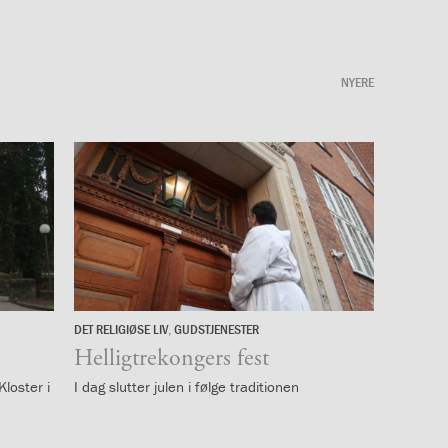
NYERE
DET RELIGIØSE LIV
,
GUDSTJENESTER
6.
januar
Helligtrekongers fest
2026
Kloster i
I dag slutter julen i følge traditionen