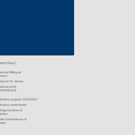
RNATIONALT
ational Bilingual
tment
ational 10. klasse
tional profil
MUSIKSKOLE
skolens program 2026/2027
kolens undervisere
dingprocedure til
skolen
lle informationer &
elser