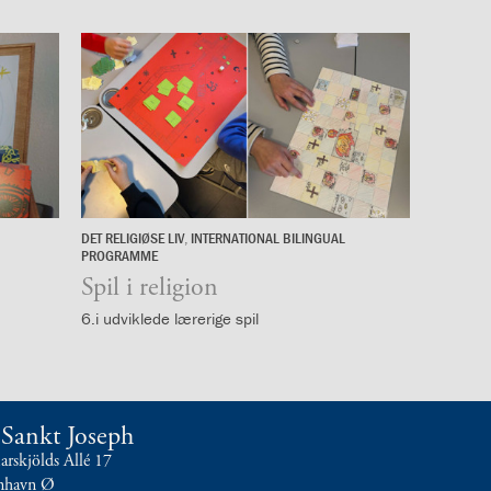
DET RELIGIØSE LIV
,
INTERNATIONAL BILINGUAL
4.
PROGRAMME
november
Spil i religion
2025
6.i udviklede lærerige spil
t Sankt Joseph
skjölds Allé 17
nhavn Ø