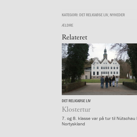
mellem
kønnene
1.37:
Persondataforordning
KATEGORI:
DET RELIGIØSE LIV
,
NYHEDER
og
ÆLDRE
privatlivspolitik
2.0:
Det
Relateret
faglige
miljø
2.1:
Evaluering
af
undervisningen
2.2:
Tilsyn
med
skolen
2.3:
Faglige
DET RELIGIØSE LIV
mål
18.
og
marts
Klostertur
årsplaner
7. og 8. klasse var på tur til Nütschau 
2.4:
Faglige
Nortyskland
mål
og