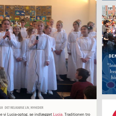
18
DET RELIGIØSE LIV
,
NYHEDER
 vi Lucia-optog, se indlægget
Lucia.
Traditionen tro