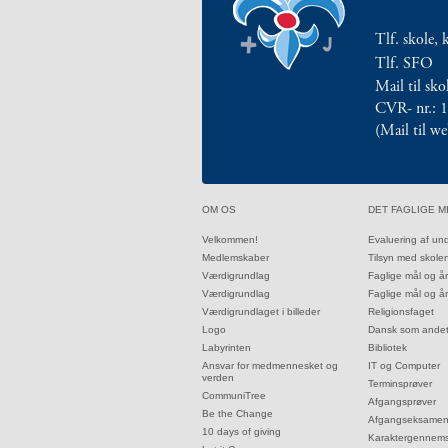
ISJ
3.1:
SFO
Tlf. skole, 
Liljen
Tlf. SFO
3.2:
En
Mail til sk
skole
CVR- nr.: 
med
(Mail til w
traditioner
3.3:
Skole/hjemsamarbejdet
3.4:
Socialpraktik
3.5:
Skolemad
32.0:
33.0:
OM OS
DET FAGLIGE M
3.6:
Samværsregler
32.1:
33.1:
Velkommen!
Evaluering af un
3.7:
Samværsregler
32.2:
33.2:
Medlemskaber
Tilsyn med skole
3.8:
Fravær
32.3:
33.3:
Værdigrundlag
Faglige mål og å
fra
32.4:
33.4:
Værdigrundlag
Faglige mål og å
skolen
32.5:
33.5:
Værdigrundlaget i billeder
Religionsfaget
32.6:
33.6:
Logo
Dansk som ande
3.9:
Mobbepolitik
32.7:
33.7:
Labyrinten
Bibliotek
3.10:
Forsikring
32.8:
33.8:
Ansvar for medmennesket og
IT og Computer
af
verden
33.9:
Terminsprøver
32.9:
CommuniTree
elever
33.10:
Afgangsprøver
32.10:
Be the Change
3.11:
33.11:
Digital
Afgangseksame
32.11:
10 days of giving
33.12:
Karaktergennems
dannelse