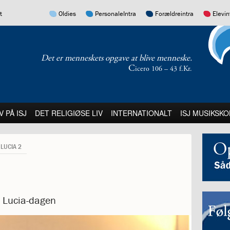
17.0:
16.0:
15.0:
14.0:
t
Oldies
PersonaleIntra
Forældreintra
Elevin
Det er menneskets opgave at blive menneske.
C
icero 106 – 43 f.Kr.
:
21.0:
22.0:
23.0:
V PÅ ISJ
DET RELIGIØSE LIV
INTERNATIONALT
ISJ MUSIKSKO
LUCIA 2
ra Lucia-dagen