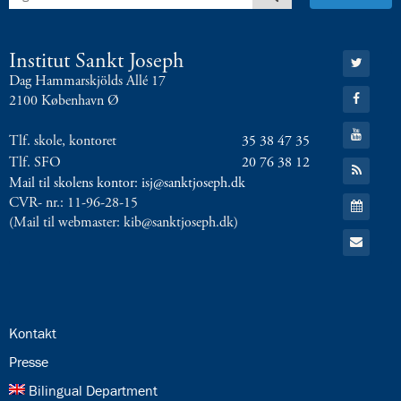
8.0:
Presse
9.0:
Bilingual
Department
Gå
Institut Sankt Joseph
til:
Næste
Dag Hammarskjölds Allé 17
Twitter
Gå
indlæg:
2100 København Ø
til:
Drengen
Facebook
Gå
der
Tlf. skole, kontoret
35 38 47 35
til:
tegnede
YouTube
Tlf. SFO
20 76 38 12
Gå
katte
Forrige
til:
Mail til skolens kontor: isj@sanktjoseph.dk
indlæg:
RSS
Gå
CVR- nr.: 11-96-28-15
feed
Institut
til:
(Mail til webmaster: kib@sanktjoseph.dk)
Kalender
Sankt
Gå
til:
Joseph
Email
i
halloween-
forklædning
24.0:
Kontakt
25.0:
Presse
26.0:
Bilingual Department