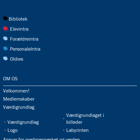
27.0:
Bibliotek
28.0:
Elevintra
29.0:
Forældreintra
30.0:
PersonaleIntra
31.0:
Oldies
32.0:
OM OS
32.1:
Velkommen!
32.2:
Medlemskaber
32.3:
Værdigrundlag
32.5:
Værdigrundlaget i
32.4:
Værdigrundlag
billeder
32.6:
32.7:
Logo
Labyrinten
32.8:
Ansvar for medmennesket og verden