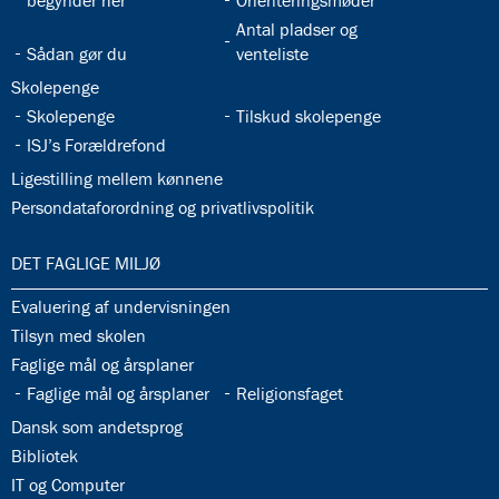
begynder her
Orienteringsmøder
32.31:
Antal pladser og
32.30:
Sådan gør du
venteliste
32.32:
Skolepenge
32.33:
32.34:
Skolepenge
Tilskud skolepenge
32.35:
ISJ’s Forældrefond
32.36:
Ligestilling mellem kønnene
32.37:
Persondataforordning og privatlivspolitik
33.0:
DET FAGLIGE MILJØ
33.1:
Evaluering af undervisningen
33.2:
Tilsyn med skolen
33.3:
Faglige mål og årsplaner
33.4:
33.5:
Faglige mål og årsplaner
Religionsfaget
33.6:
Dansk som andetsprog
33.7:
Bibliotek
33.8:
IT og Computer