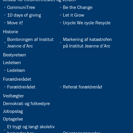
32.9:
32.10:
CommuniTree
Be the Change
32.11:
32.12:
10 days of giving
Let it Grow
32.13:
32.14:
Move it!
Ucycle We cycle Recycle
32.15:
Historie
32.16:
32.17:
Bombningen af Institut
Markering af katastrofen
Jeanne d’Arc
på Institut Jeanne d’Arc
32.18:
Bestyrelsen
32.19:
Ledelsen
32.20:
Ledelsen
32.21:
Forældrerådet
32.22:
32.23:
Forældrerådet
Referat forældreråd
32.24:
Vedtægter
32.25:
Demokrati og folkestyre
32.26:
Jobopslag
32.27:
Optagelse
32.28:
Et trygt og langt skoleliv
32.29: