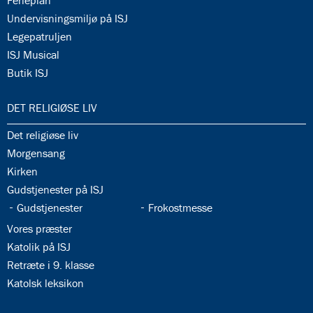
Ferieplan
34.14:
Undervisningsmiljø på ISJ
34.15:
Legepatruljen
34.16:
ISJ Musical
34.17:
Butik ISJ
35.0:
DET RELIGIØSE LIV
35.1:
Det religiøse liv
35.2:
Morgensang
35.3:
Kirken
35.4:
Gudstjenester på ISJ
35.5:
35.6:
Gudstjenester
Frokostmesse
35.7:
Vores præster
35.8:
Katolik på ISJ
35.9:
Retræte i 9. klasse
35.10:
Katolsk leksikon