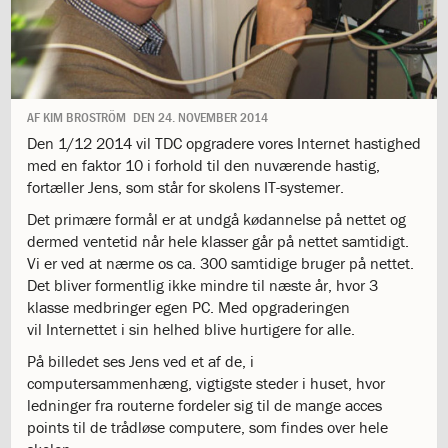
1.11:
10
days
of
giving
1.12:
Let
it
AF
KIM BROSTRÖM
DEN
24. NOVEMBER 2014
Grow
Den 1/12 2014 vil TDC opgradere vores Internet hastighed
1.13:
Move
med en faktor 10 i forhold til den nuværende hastig,
it!
fortæller Jens, som står for skolens IT-systemer.
1.14:
Ucycle
Det primære formål er at undgå kødannelse på nettet og
We
dermed ventetid når hele klasser går på nettet samtidigt.
cycle
Vi er ved at nærme os ca. 300 samtidige bruger på nettet.
Recycle
Det bliver formentlig ikke mindre til næste år, hvor 3
1.15:
Historie
klasse medbringer egen PC. Med opgraderingen
1.16:
Bombningen
vil Internettet i sin helhed blive hurtigere for alle.
af
Institut
På billedet ses Jens ved et af de, i
Jeanne
computersammenhæng, vigtigste steder i huset, hvor
d’Arc
ledninger fra routerne fordeler sig til de mange acces
1.17:
Markering
points til de trådløse computere, som findes over hele
af