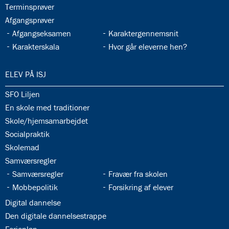
33.9:
Terminsprøver
33.10:
Afgangsprøver
33.11:
33.12:
Afgangseksamen
Karaktergennemsnit
33.13:
33.14:
Karakterskala
Hvor går eleverne hen?
34.0:
ELEV PÅ ISJ
34.1:
SFO Liljen
34.2:
En skole med traditioner
34.3:
Skole/hjemsamarbejdet
34.4:
Socialpraktik
34.5:
Skolemad
34.6:
Samværsregler
34.7:
34.8:
Samværsregler
Fravær fra skolen
34.9:
34.10:
Mobbepolitik
Forsikring af elever
34.11:
Digital dannelse
34.12:
Den digitale dannelsestrappe
34.13: