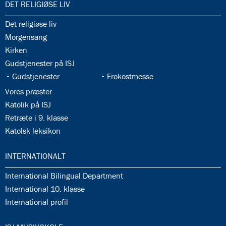
35.0:
DET RELIGIØSE LIV
35.1:
Det religiøse liv
35.2:
Morgensang
35.3:
Kirken
35.4:
Gudstjenester på ISJ
35.5:
35.6:
Gudstjenester
Frokostmesse
35.7:
Vores præster
35.8:
Katolik på ISJ
35.9:
Retræte i 9. klasse
35.10:
Katolsk leksikon
36.0:
INTERNATIONALT
36.1:
International Bilingual Department
36.2:
International 10. klasse
36.3:
International profil