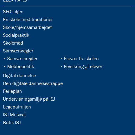
34.1:
SFO Liljen
34.2:
En skole med traditioner
34.3:
Skole/hjemsamarbejdet
34.4:
Socialpraktik
34.5:
Skolemad
34.6:
Samværsregler
34.7:
34.8:
Samværsregler
Fravær fra skolen
34.9:
34.10:
Mobbepolitik
Forsikring af elever
34.11:
Digital dannelse
34.12:
Den digitale dannelsestrappe
34.13:
Ferieplan
34.14:
Undervisningsmiljø på ISJ
34.15:
Legepatruljen
34.16:
ISJ Musical
34.17:
Butik ISJ