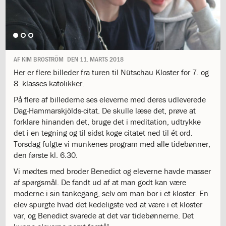
1.11:
10
days
of
giving
1.12:
Let
it
AF
KIM BROSTRÖM
DEN
11. MARTS 2018
Grow
Her er flere billeder fra turen til Nütschau Kloster for 7. og
1.13:
Move
8. klasses katolikker.
it!
På flere af billederne ses eleverne med deres udleverede
1.14:
Ucycle
Dag-Hammarskjölds-citat. De skulle læse det, prøve at
We
forklare hinanden det, bruge det i meditation, udtrykke
cycle
det i en tegning og til sidst koge citatet ned til ét ord.
Recycle
Torsdag fulgte vi munkenes program med alle tidebønner,
1.15:
Historie
den første kl. 6.30.
1.16:
Bombningen
af
Vi mødtes med broder Benedict og eleverne havde masser
Institut
af spørgsmål. De fandt ud af at man godt kan være
Jeanne
moderne i sin tankegang, selv om man bor i et kloster. En
d’Arc
elev spurgte hvad det kedeligste ved at være i et kloster
1.17:
Markering
var, og Benedict svarede at det var tidebønnerne. Det
af