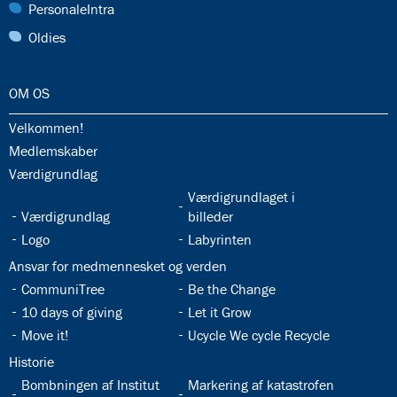
30.0:
PersonaleIntra
31.0:
Oldies
32.0:
OM OS
32.1:
Velkommen!
32.2:
Medlemskaber
32.3:
Værdigrundlag
32.5:
Værdigrundlaget i
32.4:
Værdigrundlag
billeder
32.6:
32.7:
Logo
Labyrinten
32.8:
Ansvar for medmennesket og verden
32.9:
32.10:
CommuniTree
Be the Change
32.11:
32.12:
10 days of giving
Let it Grow
32.13:
32.14:
Move it!
Ucycle We cycle Recycle
32.15:
Historie
32.16:
32.17:
Bombningen af Institut
Markering af katastrofen