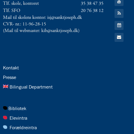
Tlf. skole, kontoret
35 38 47 35
til:
YouTube
Tlf. SFO
20 76 38 12
Gå
til:
Mail til skolens kontor: isj@sanktjoseph.dk
RSS
Gå
CVR- nr.: 11-96-28-15
feed
til:
(Mail til webmaster: kib@sanktjoseph.dk)
Kalender
Gå
til:
Email
24.0:
Kontakt
25.0:
Presse
26.0:
Bilingual Department
27.0:
Bibliotek
28.0:
Elevintra
29.0:
Forældreintra