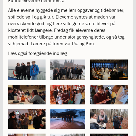
kunne eleverne nemt forstå!
katastrofen
Alle eleverne hyggede sig mellem opgaver og tidebønner,
på
spillede spil og gik tur. Eleverne syntes at maden var
Institut
overraskende god, og flere ville gerne være blevet på
Jeanne
klosteret lidt længere. Fredag fik eleverne deres
d’Arc
mobiltelefoner tilbage under stor gensynglæde, og så tog
1.18:
Bestyrelsen
vi hjemad. Lærere på turen var Pia og Kim.
1.19:
Ledelsen
1.20:
Ledelsen
Læs også foregående indlæg.
1.21:
Forældrerådet
1.22:
Forældrerådet
1.23:
Referat
forældreråd
1.24:
Vedtægter
1.25:
Demokrati
og
folkestyre
1.26:
Jobopslag
1.27:
Optagelse
1.28:
Et
trygt