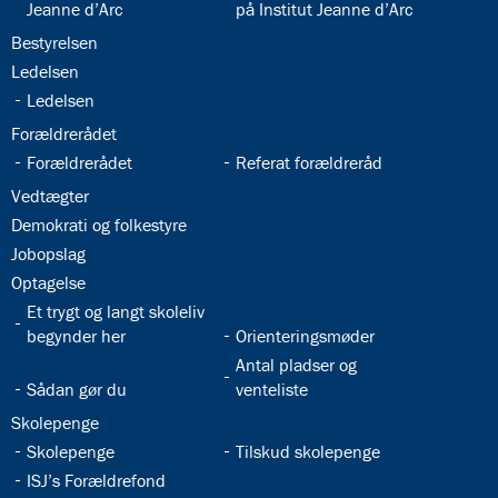
Jeanne d’Arc
på Institut Jeanne d’Arc
32.18:
Bestyrelsen
32.19:
Ledelsen
32.20:
Ledelsen
32.21:
Forældrerådet
32.22:
32.23:
Forældrerådet
Referat forældreråd
32.24:
Vedtægter
32.25:
Demokrati og folkestyre
32.26:
Jobopslag
32.27:
Optagelse
32.28:
Et trygt og langt skoleliv
32.29:
begynder her
Orienteringsmøder
32.31:
Antal pladser og
32.30:
Sådan gør du
venteliste
32.32:
Skolepenge
32.33:
32.34:
Skolepenge
Tilskud skolepenge
32.35:
ISJ’s Forældrefond