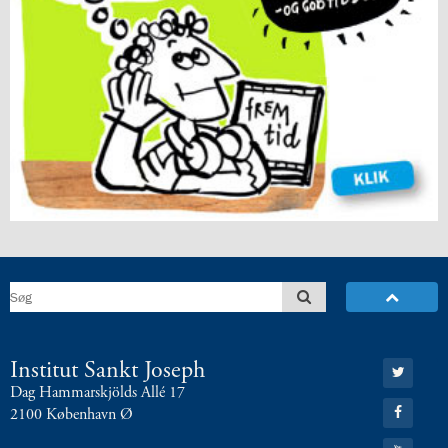
Gå
Institut Sankt Joseph
til:
Dag Hammarskjölds Allé 17
Twitter
Gå
2100 København Ø
til:
Facebook
Gå