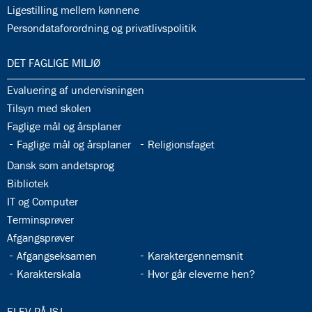
32.36:
Ligestilling mellem kønnene
32.37:
Persondataforordning og privatlivspolitik
33.0:
DET FAGLIGE MILJØ
33.1:
Evaluering af undervisningen
33.2:
Tilsyn med skolen
33.3:
Faglige mål og årsplaner
33.4:
33.5:
Faglige mål og årsplaner
Religionsfaget
33.6:
Dansk som andetsprog
33.7:
Bibliotek
33.8:
IT og Computer
33.9:
Terminsprøver
33.10:
Afgangsprøver
33.11:
33.12:
Afgangseksamen
Karaktergennemsnit
33.13:
33.14:
Karakterskala
Hvor går eleverne hen?
34.0:
ELEV PÅ ISJ