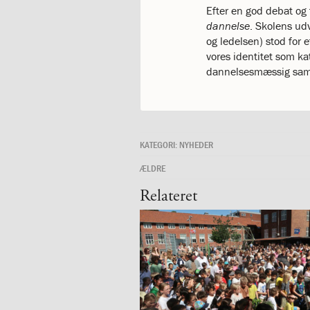
og
Efter en god debat og
langt
dannelse
. Skolens ud
skoleliv
og ledelsen) stod for
begynder
vores identitet som ka
her
dannelsesmæssig s
1.29:
Orienteringsmøder
1.30:
Sådan
gør
du
1.31:
Antal
KATEGORI:
NYHEDER
pladser
ÆLDRE
og
venteliste
Relateret
1.32:
Skolepenge
1.33:
Skolepenge
1.34:
Tilskud
skolepenge
1.35:
ISJ’s
Forældrefond
1.36:
Ligestilling