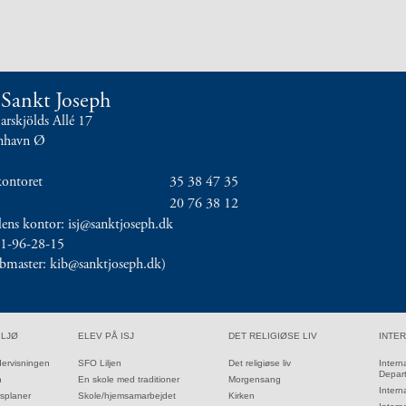
t Sankt Joseph
skjölds Allé 17
nhavn Ø
kontoret
35 38 47 35
20 76 38 12
olens kontor: isj@sanktjoseph.dk
11-96-28-15
ebmaster: kib@sanktjoseph.dk)
34.0:
35.0:
36.0:
ILJØ
ELEV PÅ ISJ
DET RELIGIØSE LIV
INTE
34.1:
35.1:
36.1:
dervisningen
SFO Liljen
Det religiøse liv
Intern
Depar
34.2:
35.2:
n
En skole med traditioner
Morgensang
36.2:
Intern
34.3:
35.3:
rsplaner
Skole/hjemsamarbejdet
Kirken
36.3: