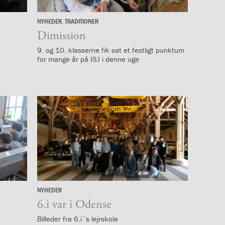
NYHEDER
,
TRADITIONER
25.
juni
Dimission
9. og 10. klasserne fik sat et festligt punktum
for mange år på ISJ i denne uge
NYHEDER
15.
juni
6.i var i Odense
Billeder fra 6.i´s lejrskole