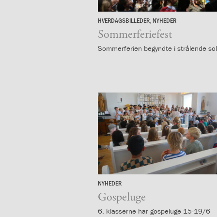
mellem
kønnene
HVERDAGSBILLEDER
,
NYHEDER
1.37:
27.
Persondataforordning
juni
Sommerferiefest
og
privatlivspolitik
Sommerferien begyndte i strålende sol
2.0:
Det
faglige
miljø
2.1:
Evaluering
af
undervisningen
2.2:
Tilsyn
med
skolen
2.3:
Faglige
mål
og
årsplaner
NYHEDER
19.
2.4:
Faglige
juni
Gospeluge
mål
6. klasserne har gospeluge 15-19/6
og