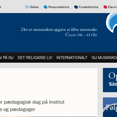
17.0:
16.0:
15.0:
14.0:
t
Oldies
PersonaleIntra
Forældreintra
Elevin
Det er menneskets opgave at blive menneske.
C
icero 106 – 43 f.Kr.
:
21.0:
22.0:
23.0:
V PÅ ISJ
DET RELIGIØSE LIV
INTERNATIONALT
ISJ MUSIKSKO
er pædagogisk dag på Institut
ere og pædagoger