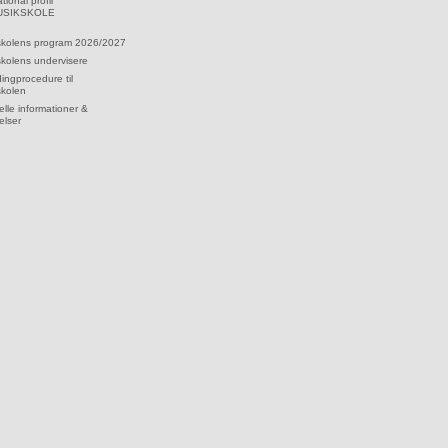
tional profil
MUSIKSKOLE
skolens program 2026/2027
kolens undervisere
dingprocedure til
skolen
lle informationer &
elser