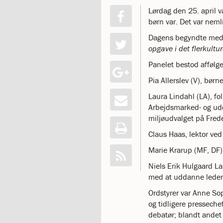
katastrofen
Lørdag den 25. april 
på
børn var. Det var nem
Institut
Dagens begyndte med d
Jeanne
opgave i det flerkultu
d’Arc
1.18:
Bestyrelsen
Panelet bestod affølg
1.19:
Ledelsen
Pia Allerslev (V), bø
1.20:
Ledelsen
1.21:
Forældrerådet
Laura Lindahl (LA), f
1.22:
Forældrerådet
Arbejdsmarked- og ud
1.23:
Referat
miljøudvalget på Fred
forældreråd
Claus Haas, lektor ve
1.24:
Vedtægter
1.25:
Marie Krarup (MF, DF
Demokrati
og
Niels Erik Hulgaard L
folkestyre
med at uddanne ledere 
1.26:
Jobopslag
Ordstyrer var Anne So
1.27:
Optagelse
og tidligere presseche
1.28:
Et
debatør; blandt ande
trygt