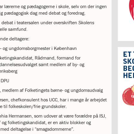
var lærerne og pædagogerne i skole, selv om der ingen
lig pædagogisk dag med debat og foredrag.
ebat i teatersalen under overskriften
Skolens
relle samfund.
ende deltagere:
rne- og ungdomsborgmester i København
olketingskandidat, Rådmand, formand for
dannelsesudvalget samt medlem af by- og
eriksberg
d DPU
), medlem af Folketingets børne- og ungdomsudvalg
arsen, chefkonsulent hos UCC, har i mange år arbejdet
til folkeskolen/frie grundskoler.
phia Hermansen, som udover at være forældre på ISJ,
f og folketingskandidat, er en aktiv blokker og
t med deltagelse i “smagsdommerne”.