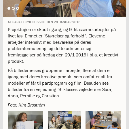
1.11:
10
days
of
giving
AF
SARA CORNELIUSSEN
DEN
28. JANUAR 2016
1.12:
Let
Projektugen er skudt i gang, og 9. klasserne arbejder på
it
livet løs. Emnet er “Størrelser og forhold”. Eleverne
Grow
arbejder intensivt med besvarelse på deres
1.13:
Move
problemformulering, og dette udmønter sig i
it!
fremlæggelser på fredag den 29/1 2016 i bl.a. et kreativt
1.14:
Ucycle
produkt.
We
På billederne ses grupperne i arbejde, flere af dem er
cycle
igang med deres kreative produkt som omfatter alt fra
Recycle
1.15:
modeller af får til partiprogram og film. Desuden ses
Historie
1.16:
billeder fra en vejledning. 9. klasses vejledere er Sara,
Bombningen
Anna, Pernille og Christian.
af
Institut
Foto: Kim Broström
Jeanne
d’Arc
1.17:
Markering
af