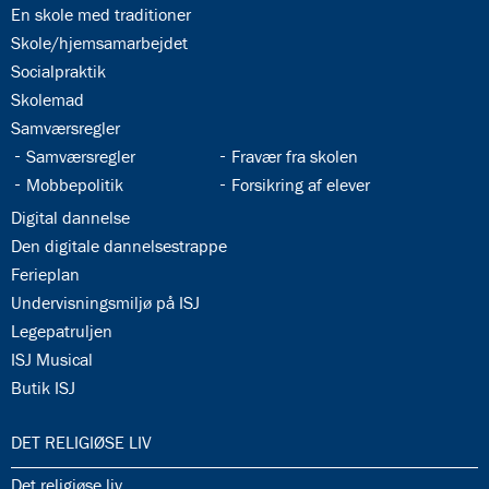
34.2:
En skole med traditioner
34.3:
Skole/hjemsamarbejdet
34.4:
Socialpraktik
34.5:
Skolemad
34.6:
Samværsregler
34.7:
34.8:
Samværsregler
Fravær fra skolen
34.9:
34.10:
Mobbepolitik
Forsikring af elever
34.11:
Digital dannelse
34.12:
Den digitale dannelsestrappe
34.13:
Ferieplan
34.14:
Undervisningsmiljø på ISJ
34.15:
Legepatruljen
34.16:
ISJ Musical
34.17:
Butik ISJ
35.0:
DET RELIGIØSE LIV
35.1:
Det religiøse liv