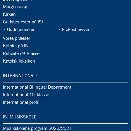
35.2:
Morgensang
35.3:
Kirken
35.4:
Gudstjenester på ISJ
35.5:
35.6:
Gudstjenester
Frokostmesse
35.7:
Vores præster
35.8:
Katolik på ISJ
35.9:
Retræte i 9. klasse
35.10:
Katolsk leksikon
36.0:
INTERNATIONALT
36.1:
International Bilingual Department
36.2:
International 10. klasse
36.3:
International profil
37.0:
ISJ MUSIKSKOLE
37.1:
Musikskolens program 2026/2027