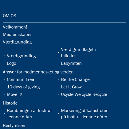
32.0:
OM OS
32.1:
Velkommen!
32.2:
Medlemskaber
32.3:
Værdigrundlag
32.5:
Værdigrundlaget i
32.4:
Værdigrundlag
billeder
32.6:
32.7:
Logo
Labyrinten
32.8:
Ansvar for medmennesket og verden
32.9:
32.10:
CommuniTree
Be the Change
32.11:
32.12:
10 days of giving
Let it Grow
32.13:
32.14:
Move it!
Ucycle We cycle Recycle
32.15:
Historie
32.16:
32.17:
Bombningen af Institut
Markering af katastrofen
Jeanne d’Arc
på Institut Jeanne d’Arc
32.18:
Bestyrelsen