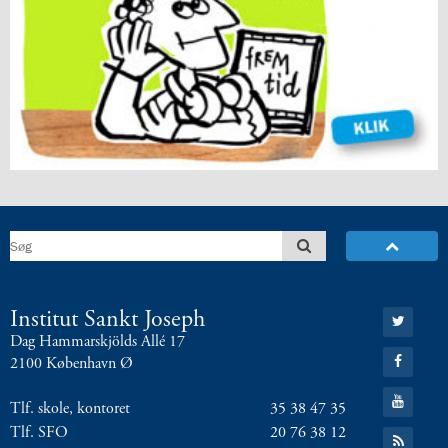
8.0:
Presse
9.0:
Bilingual
Department
Næste
indlæg:
Hvor
kommer
vi
fra?
Forrige
indlæg:
Kærlighed
og
frihed
Gå
Institut Sankt Joseph
til:
Dag Hammarskjölds Allé 17
Twitter
Gå
2100 København Ø
til:
Facebook
Gå
Tlf. skole, kontoret
35 38 47 35
til:
YouTube
Tlf. SFO
20 76 38 12
Gå