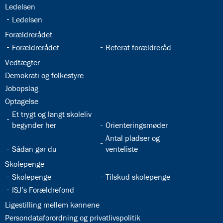
32.19:
Ledelsen
32.20:
Ledelsen
32.21:
Forældrerådet
32.22:
32.23:
Forældrerådet
Referat forældreråd
32.24:
Vedtægter
32.25:
Demokrati og folkestyre
32.26:
Jobopslag
32.27:
Optagelse
32.28:
Et trygt og langt skoleliv
32.29:
begynder her
Orienteringsmøder
32.31:
Antal pladser og
32.30:
Sådan gør du
venteliste
32.32:
Skolepenge
32.33:
32.34:
Skolepenge
Tilskud skolepenge
32.35:
ISJ’s Forældrefond
32.36:
Ligestilling mellem kønnene
32.37:
Persondataforordning og privatlivspolitik