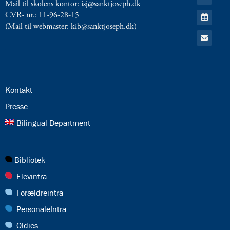
til:
Mail til skolens kontor: isj@sanktjoseph.dk
RSS
Gå
CVR- nr.: 11-96-28-15
feed
til:
(Mail til webmaster: kib@sanktjoseph.dk)
Kalender
Gå
til:
Email
24.0:
Kontakt
25.0:
Presse
26.0:
Bilingual Department
27.0:
Bibliotek
28.0:
Elevintra
29.0:
Forældreintra
30.0:
PersonaleIntra
31.0:
Oldies