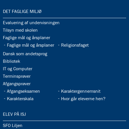
33.0:
DET FAGLIGE MILJØ
33.1:
Evaluering af undervisningen
33.2:
Tilsyn med skolen
33.3:
Faglige mål og årsplaner
33.4:
33.5:
Faglige mål og årsplaner
Religionsfaget
33.6:
Dansk som andetsprog
33.7:
Bibliotek
33.8:
IT og Computer
33.9:
Terminsprøver
33.10:
Afgangsprøver
33.11:
33.12:
Afgangseksamen
Karaktergennemsnit
33.13:
33.14:
Karakterskala
Hvor går eleverne hen?
34.0:
ELEV PÅ ISJ
34.1:
SFO Liljen