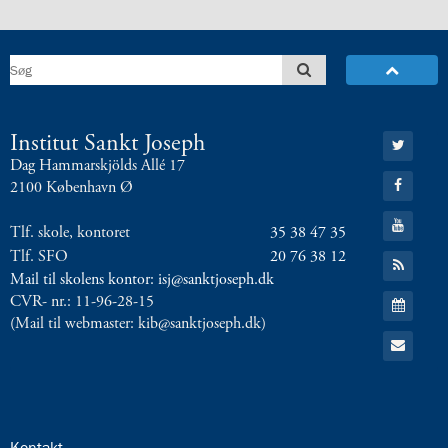
Gå
Institut Sankt Joseph
til:
Dag Hammarskjölds Allé 17
Twitter
Gå
2100 København Ø
til:
Facebook
Gå
Tlf. skole, kontoret
35 38 47 35
til:
YouTube
Tlf. SFO
20 76 38 12
Gå
til:
Mail til skolens kontor: isj@sanktjoseph.dk
RSS
Gå
CVR- nr.: 11-96-28-15
feed
til:
(Mail til webmaster: kib@sanktjoseph.dk)
Kalender
Gå
til:
Email
24.0:
Kontakt