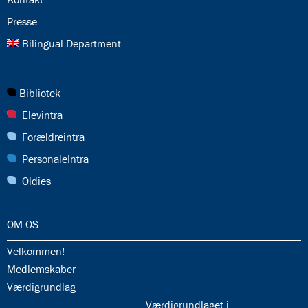
25.0:
Presse
26.0:
Bilingual Department
27.0:
Bibliotek
28.0:
Elevintra
29.0:
Forældreintra
30.0:
PersonaleIntra
31.0:
Oldies
32.0:
OM OS
32.1:
Velkommen!
32.2:
Medlemskaber
32.3:
Værdigrundlag
32.5:
Værdigrundlaget i