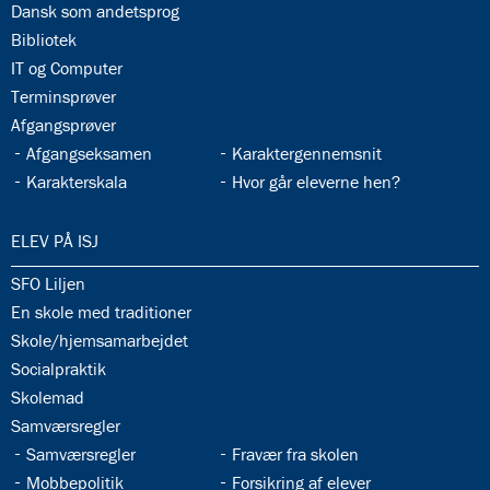
33.6:
Dansk som andetsprog
33.7:
Bibliotek
33.8:
IT og Computer
33.9:
Terminsprøver
33.10:
Afgangsprøver
33.11:
33.12:
Afgangseksamen
Karaktergennemsnit
33.13:
33.14:
Karakterskala
Hvor går eleverne hen?
34.0:
ELEV PÅ ISJ
34.1:
SFO Liljen
34.2:
En skole med traditioner
34.3:
Skole/hjemsamarbejdet
34.4:
Socialpraktik
34.5:
Skolemad
34.6:
Samværsregler
34.7:
34.8:
Samværsregler
Fravær fra skolen
34.9:
34.10:
Mobbepolitik
Forsikring af elever