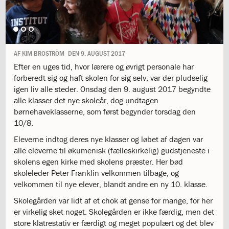
1.11:
10
days
of
giving
1.12:
Let
AF
KIM BROSTRÖM
DEN
9. AUGUST 2017
it
Efter en uges tid, hvor lærere og øvrigt personale har
Grow
forberedt sig og haft skolen for sig selv, var der pludselig
1.13:
Move
igen liv alle steder. Onsdag den 9. august 2017 begyndte
it!
alle klasser det nye skoleår, dog undtagen
1.14:
Ucycle
børnehaveklasserne, som først begynder torsdag den
We
10/8.
cycle
Recycle
Eleverne indtog deres nye klasser og løbet af dagen var
1.15:
Historie
alle eleverne til økumenisk (fælleskirkelig) gudstjeneste i
1.16:
Bombningen
skolens egen kirke med skolens præster. Her bød
af
skoleleder Peter Franklin velkommen tilbage, og
Institut
velkommen til nye elever, blandt andre en ny 10. klasse.
Jeanne
Skolegården var lidt af et chok at gense for mange, for her
d’Arc
er virkelig sket noget. Skolegården er ikke færdig, men det
1.17:
Markering
store klatrestativ er færdigt og meget populært og det blev
af