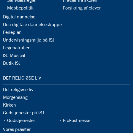
Samværsregler
Fravær fra skolen
34.9:
34.10:
Mobbepolitik
Forsikring af elever
34.11:
Digital dannelse
34.12:
Den digitale dannelsestrappe
34.13:
Ferieplan
34.14:
Undervisningsmiljø på ISJ
34.15:
Legepatruljen
34.16:
ISJ Musical
34.17:
Butik ISJ
35.0:
DET RELIGIØSE LIV
35.1:
Det religiøse liv
35.2:
Morgensang
35.3:
Kirken
35.4:
Gudstjenester på ISJ
35.5:
35.6:
Gudstjenester
Frokostmesse
35.7:
Vores præster