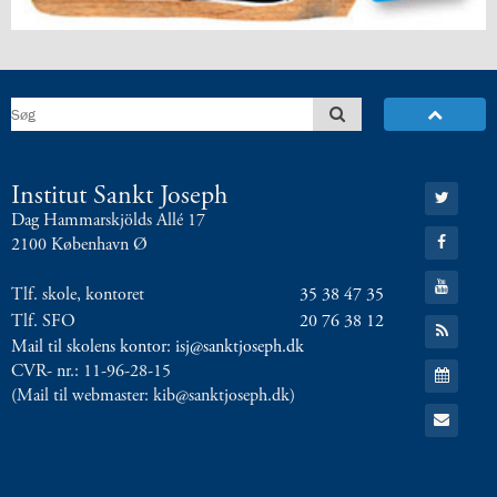
8.0:
Presse
9.0:
Bilingual
Department
Næste
indlæg:
Saint
Patrick
Forrige
indlæg:
Gå
Institut Sankt Joseph
til:
Let
Dag Hammarskjölds Allé 17
Twitter
Gå
it
2100 København Ø
til:
Grow
Facebook
Gå
Tlf. skole, kontoret
35 38 47 35
til:
YouTube
Tlf. SFO
20 76 38 12
Gå
til:
Mail til skolens kontor: isj@sanktjoseph.dk
RSS
Gå
CVR- nr.: 11-96-28-15
feed
til:
(Mail til webmaster: kib@sanktjoseph.dk)
Kalender
Gå
til:
Email