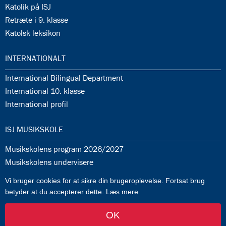
35.8:
Katolik på ISJ
35.9:
Retræte i 9. klasse
35.10:
Katolsk leksikon
36.0:
INTERNATIONALT
36.1:
International Bilingual Department
36.2:
International 10. klasse
36.3:
International profil
37.0:
ISJ MUSIKSKOLE
37.1:
Musikskolens program 2026/2027
37.2:
Musikskolens undervisere
37.3:
Tilmeldingprocedure til musikskolen
Vi bruger cookies for at sikre din brugeroplevelse. Fortsat brug
37.4:
Generelle informationer & betingelser
betyder at du accepterer dette.
Læs mere
OK
af FlowTwo
-
Log ind