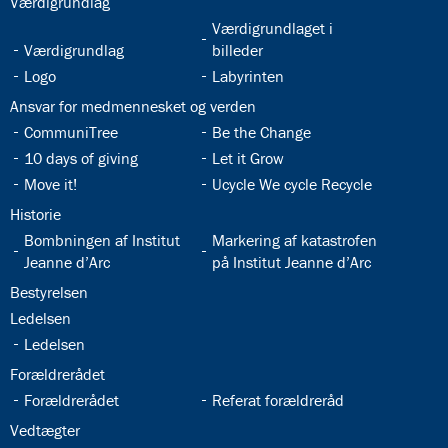
32.3:
Værdigrundlag
32.5:
Værdigrundlaget i
32.4:
Værdigrundlag
billeder
32.6:
32.7:
Logo
Labyrinten
32.8:
Ansvar for medmennesket og verden
32.9:
32.10:
CommuniTree
Be the Change
32.11:
32.12:
10 days of giving
Let it Grow
32.13:
32.14:
Move it!
Ucycle We cycle Recycle
32.15:
Historie
32.16:
32.17:
Bombningen af Institut
Markering af katastrofen
Jeanne d’Arc
på Institut Jeanne d’Arc
32.18:
Bestyrelsen
32.19:
Ledelsen
32.20:
Ledelsen
32.21:
Forældrerådet
32.22:
32.23:
Forældrerådet
Referat forældreråd
32.24:
Vedtægter