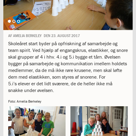
1.11:
10
days
of
giving
1.12:
Let
it
AF
AMELIA BERKELEY
DEN
23. AUGUST 2017
Grow
Skoleåret start byder på opfriskning af samarbejde og
1.13:
Move
team spirit. Ved hjælp af engangskrus, elastikker, og snore
it!
skal grupper af 4 i hhv. 4.i og 5.i bygge et tårn. Øvelsen
1.14:
Ucycle
bygger på samarbejde og kommunikation imellem holdets
We
medlemmer, da de må ikke røre krusene, men skal løfte
cycle
dem med elastikken, som styres af snorene. For
Recycle
5.i’s elever er det lidt sværere, de de heller ikke må
1.15:
Historie
snakke under øvelsen.
1.16:
Bombningen
af
Foto: Amelia Berkeley
Institut
Jeanne
d’Arc
1.17:
Markering
af