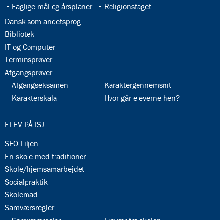
33.4:
33.5:
Faglige mål og årsplaner
Religionsfaget
33.6:
Dansk som andetsprog
33.7:
Bibliotek
33.8:
IT og Computer
33.9:
Terminsprøver
33.10:
Afgangsprøver
33.11:
33.12:
Afgangseksamen
Karaktergennemsnit
33.13:
33.14:
Karakterskala
Hvor går eleverne hen?
34.0:
ELEV PÅ ISJ
34.1:
SFO Liljen
34.2:
En skole med traditioner
34.3:
Skole/hjemsamarbejdet
34.4:
Socialpraktik
34.5:
Skolemad
34.6:
Samværsregler
34.7:
34.8: