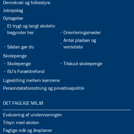
32.25:
Demokrati og folkestyre
32.26:
Jobopslag
32.27:
Optagelse
32.28:
Et trygt og langt skoleliv
32.29:
begynder her
Orienteringsmøder
32.31:
Antal pladser og
32.30:
Sådan gør du
venteliste
32.32:
Skolepenge
32.33:
32.34:
Skolepenge
Tilskud skolepenge
32.35:
ISJ’s Forældrefond
32.36:
Ligestilling mellem kønnene
32.37:
Persondataforordning og privatlivspolitik
33.0:
DET FAGLIGE MILJØ
33.1:
Evaluering af undervisningen
33.2:
Tilsyn med skolen
33.3:
Faglige mål og årsplaner