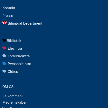
24.0:
Kontakt
25.0:
Presse
26.0:
Bilingual Department
27.0:
Bibliotek
28.0:
Elevintra
29.0:
Forældreintra
30.0:
PersonaleIntra
31.0:
Oldies
32.0:
OM OS
32.1:
Velkommen!
32.2:
Medlemskaber