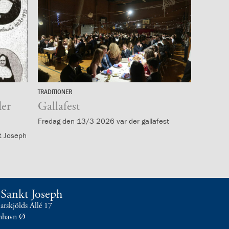
TRADITIONER
14.
der
marts
Gallafest
Fredag den 13/3 2026 var der gallafest
t Joseph
t Sankt Joseph
skjölds Allé 17
nhavn Ø