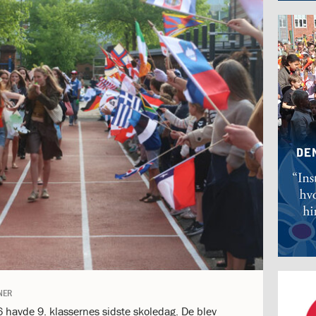
NER
havde 9. klassernes sidste skoledag. De blev