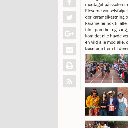
modtaget på skolen m
katastrofen
Eleverne var selvfølge
på
der karamelkastning o
Institut
karameller nok til all
Jeanne
film, parodier og sang
d’Arc
1.18:
kom det alle havde ve
Bestyrelsen
1.19:
en vild alle mod alle,
Ledelsen
1.20:
læseferie frem til de
Ledelsen
1.21:
Forældrerådet
1.22:
Forældrerådet
1.23:
Referat
forældreråd
1.24:
Vedtægter
1.25:
Demokrati
og
folkestyre
1.26:
Jobopslag
1.27:
Optagelse
1.28:
Et
trygt