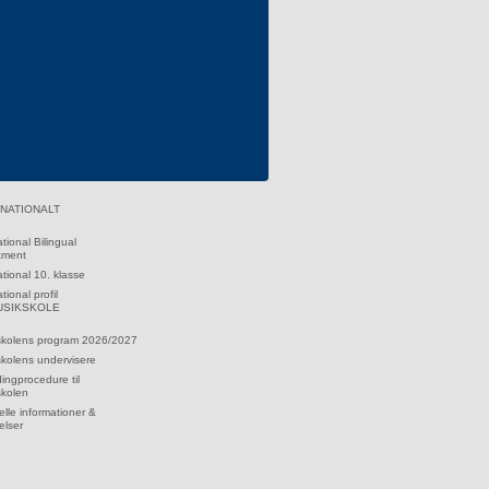
RNATIONALT
ational Bilingual
tment
ational 10. klasse
tional profil
MUSIKSKOLE
skolens program 2026/2027
kolens undervisere
dingprocedure til
skolen
lle informationer &
elser