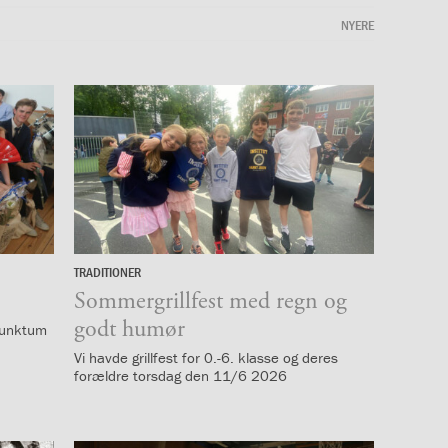
NYERE
TRADITIONER
12.
juni
Sommergrillfest med regn og
godt humør
 punktum
Vi havde grillfest for 0.-6. klasse og deres
forældre torsdag den 11/6 2026