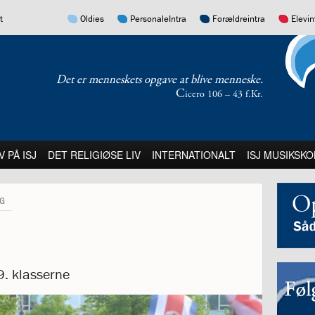
17.0:
16.0:
15.0:
14.0:
t
Oldies
PersonaleIntra
Forældreintra
Elevin
Det er menneskets opgave at blive menneske.
C
icero 106 – 43 f.Kr.
:
21.0:
22.0:
23.0:
V PÅ ISJ
DET RELIGIØSE LIV
INTERNATIONALT
ISJ MUSIKSKO
AG
 9. klasserne