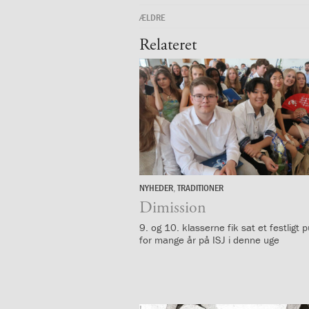
mellem
kønnene
ÆLDRE
1.37:
Persondataforordning
Relateret
og
privatlivspolitik
2.0:
Det
faglige
miljø
2.1:
Evaluering
af
undervisningen
2.2:
Tilsyn
med
NYHEDER
,
TRADITIONER
25.
skolen
juni
Dimission
2.3:
Faglige
9. og 10. klasserne fik sat et festligt
mål
for mange år på ISJ i denne uge
og
årsplaner
2.4:
Faglige
mål
og