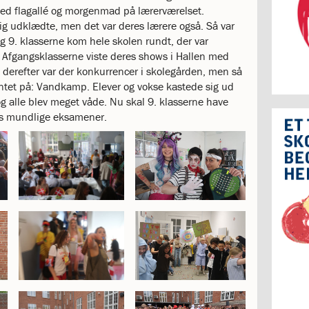
ed flagallé og morgenmad på lærerværelset.
lig udklædte, men det var deres lærere også. Så var
g 9. klasserne kom hele skolen rundt, der var
e. Afgangsklasserne viste deres shows i Hallen med
, derefter var der konkurrencer i skolegården, men så
ntet på: Vandkamp. Elever og vokse kastede sig ud
 og alle blev meget våde. Nu skal 9. klasserne have
res mundlige eksamener.