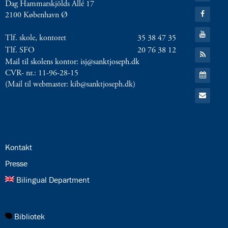
8.0:
Presse
Dag Hammarskjölds Allé 17
Twitter
Gå
9.0:
Bilingual
2100 København Ø
til:
Department
Facebook
Gå
Tlf. skole, kontoret
35 38 47 35
til:
Næste
YouTube
Tlf. SFO
20 76 38 12
Gå
indlæg:
til:
Mail til skolens kontor: isj@sanktjoseph.dk
0.-4.
RSS
Gå
CVR- nr.: 11-96-28-15
feed
klasse
til:
(Mail til webmaster: kib@sanktjoseph.dk)
tilbage
Kalender
Gå
i
til:
Email
skole
på
mandag
Forrige
indlæg:
24.0:
Kontakt
ISJ
25.0:
Presse
Challenge:
Så
26.0:
Bilingual Department
er
vi
i
27.0:
Bibliotek
gang!