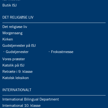
34.17:
Butik ISJ
35.0:
DET RELIGIØSE LIV
35.1:
Det religiøse liv
35.2:
Morgensang
35.3:
Kirken
35.4:
Gudstjenester på ISJ
35.5:
35.6:
Gudstjenester
Frokostmesse
35.7:
Vores præster
35.8:
Katolik på ISJ
35.9:
Retræte i 9. klasse
35.10:
Katolsk leksikon
36.0:
INTERNATIONALT
36.1:
International Bilingual Department
36.2:
International 10. klasse