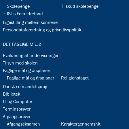
32.33:
32.34:
Skolepenge
Tilskud skolepenge
32.35:
ISJ’s Forældrefond
32.36:
Ligestilling mellem kønnene
32.37:
Persondataforordning og privatlivspolitik
33.0:
DET FAGLIGE MILJØ
33.1:
Evaluering af undervisningen
33.2:
Tilsyn med skolen
33.3:
Faglige mål og årsplaner
33.4:
33.5:
Faglige mål og årsplaner
Religionsfaget
33.6:
Dansk som andetsprog
33.7:
Bibliotek
33.8:
IT og Computer
33.9:
Terminsprøver
33.10:
Afgangsprøver
33.11:
33.12:
Afgangseksamen
Karaktergennemsnit