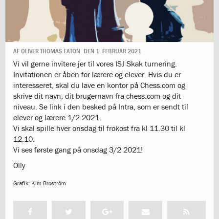
1.11:
10
days
of
giving
1.12:
Let
AF
OLIVER THOMAS EATON
DEN
1. FEBRUAR 2021
it
Vi vil gerne invitere jer til vores ISJ Skak turnering.
Grow
Invitationen er åben for lærere og elever. Hvis du er
1.13:
Move
interesseret, skal du lave en kontor på Chess.com og
it!
skrive dit navn, dit brugernavn fra chess.com og dit
1.14:
Ucycle
niveau. Se link i den besked på Intra, som er sendt til
We
elever og lærere 1/2 2021.
cycle
Vi skal spille hver onsdag til frokost fra kl 11.30 til kl
Recycle
12.10.
1.15:
Historie
Vi ses første gang på onsdag 3/2 2021!
1.16:
Bombningen
af
Olly
Institut
Jeanne
Grafik: Kim Broström
d’Arc
1.17:
Markering
af