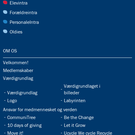
28.0:
Elevintra
29.0:
Forældreintra
30.0:
PersonaleIntra
31.0:
Oldies
32.0:
OM OS
32.1:
Velkommen!
32.2:
Medlemskaber
32.3:
Værdigrundlag
32.5:
Værdigrundlaget i
32.4:
Værdigrundlag
billeder
32.6:
32.7:
Logo
Labyrinten
32.8:
Ansvar for medmennesket og verden
32.9:
32.10:
CommuniTree
Be the Change
32.11:
32.12:
10 days of giving
Let it Grow
32.13:
32.14:
Move it!
Ucycle We cycle Recycle