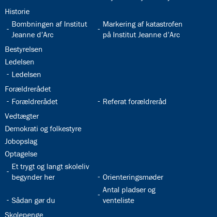
32.15:
Historie
32.16:
32.17:
Bombningen af Institut
Markering af katastrofen
Jeanne d’Arc
på Institut Jeanne d’Arc
32.18:
Bestyrelsen
32.19:
Ledelsen
32.20:
Ledelsen
32.21:
Forældrerådet
32.22:
32.23:
Forældrerådet
Referat forældreråd
32.24:
Vedtægter
32.25:
Demokrati og folkestyre
32.26:
Jobopslag
32.27:
Optagelse
32.28:
Et trygt og langt skoleliv
32.29:
begynder her
Orienteringsmøder
32.31:
Antal pladser og
32.30:
Sådan gør du
venteliste
32.32:
Skolepenge