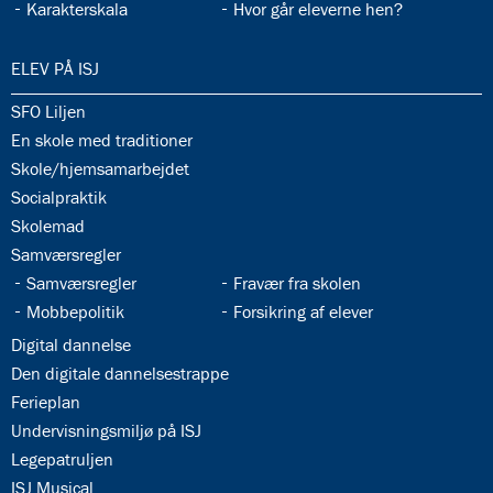
33.13:
33.14:
Karakterskala
Hvor går eleverne hen?
34.0:
ELEV PÅ ISJ
34.1:
SFO Liljen
34.2:
En skole med traditioner
34.3:
Skole/hjemsamarbejdet
34.4:
Socialpraktik
34.5:
Skolemad
34.6:
Samværsregler
34.7:
34.8:
Samværsregler
Fravær fra skolen
34.9:
34.10:
Mobbepolitik
Forsikring af elever
34.11:
Digital dannelse
34.12:
Den digitale dannelsestrappe
34.13:
Ferieplan
34.14:
Undervisningsmiljø på ISJ
34.15:
Legepatruljen
34.16:
ISJ Musical