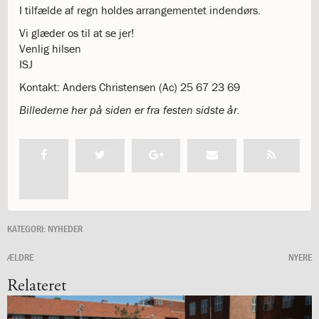
I tilfælde af regn holdes arrangementet indendørs.
katastrofen
på
Vi glæder os til at se jer!
Institut
Venlig hilsen
Jeanne
ISJ
d’Arc
Kontakt: Anders Christensen (Ac) 25 67 23 69
1.18:
Bestyrelsen
1.19:
Ledelsen
Billederne her på siden er fra festen sidste år.
1.20:
Ledelsen
1.21:
Forældrerådet
1.22:
Forældrerådet
1.23:
Referat
forældreråd
1.24:
Vedtægter
1.25:
Demokrati
KATEGORI:
NYHEDER
og
folkestyre
ÆLDRE
NYERE
1.26:
Jobopslag
1.27:
Optagelse
Relateret
1.28:
Et
trygt