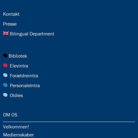
24.0:
Kontakt
25.0:
Presse
26.0:
Bilingual Department
27.0:
Bibliotek
28.0:
Elevintra
29.0:
Forældreintra
30.0:
PersonaleIntra
31.0:
Oldies
32.0:
OM OS
32.1:
Velkommen!
32.2:
Medlemskaber