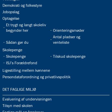
32.25:
Demokrati og folkestyre
32.26:
Jobopslag
32.27:
Optagelse
32.28:
Et trygt og langt skoleliv
32.29:
begynder her
Orienteringsmøder
32.31:
Antal pladser og
32.30:
Sådan gør du
venteliste
32.32:
Skolepenge
32.33:
32.34:
Skolepenge
Tilskud skolepenge
32.35:
ISJ’s Forældrefond
32.36:
Ligestilling mellem kønnene
32.37:
Persondataforordning og privatlivspolitik
33.0:
DET FAGLIGE MILJØ
33.1:
Evaluering af undervisningen
33.2:
Tilsyn med skolen
33.3: