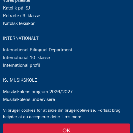
Vores præster
35.8:
Katolik på ISJ
35.9:
Retræte i 9. klasse
35.10:
Katolsk leksikon
36.0:
INTERNATIONALT
36.1:
International Bilingual Department
36.2:
International 10. klasse
36.3:
International profil
37.0:
ISJ MUSIKSKOLE
37.1:
Musikskolens program 2026/2027
37.2:
Musikskolens undervisere
37.3:
Tilmeldingprocedure til musikskolen
Vi bruger cookies for at sikre din brugeroplevelse. Fortsat brug
37.4:
Generelle informationer & betingelser
betyder at du accepterer dette.
Læs mere
OK
af FlowTwo
-
Log ind