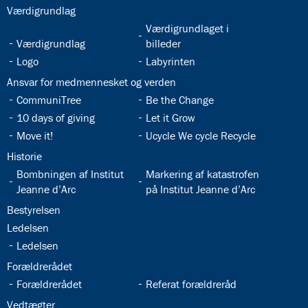
32.3:
Værdigrundlag
32.5:
Værdigrundlaget i
32.4:
Værdigrundlag
billeder
32.6:
32.7:
Logo
Labyrinten
32.8:
Ansvar for medmennesket og verden
32.9:
32.10:
CommuniTree
Be the Change
32.11:
32.12:
10 days of giving
Let it Grow
32.13:
32.14:
Move it!
Ucycle We cycle Recycle
32.15:
Historie
32.16:
32.17:
Bombningen af Institut
Markering af katastrofen
Jeanne d’Arc
på Institut Jeanne d’Arc
32.18:
Bestyrelsen
32.19:
Ledelsen
32.20:
Ledelsen
32.21:
Forældrerådet
32.22:
32.23:
Forældrerådet
Referat forældreråd
32.24:
Vedtægter