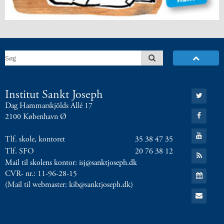
8.0:
Presse
9.0:
Bilingual
Department
Næste
indlæg:
Hyggelig
Oldies-
aften
Forrige
Gå
Institut Sankt Joseph
indlæg:
til:
Dag Hammarskjölds Allé 17
Mundtlige
Twitter
Gå
2100 København Ø
prøver
til:
Facebook
igang
Gå
Tlf. skole, kontoret
35 38 47 35
til:
YouTube
Tlf. SFO
20 76 38 12
Gå
til:
Mail til skolens kontor: isj@sanktjoseph.dk
RSS
Gå
CVR- nr.: 11-96-28-15
feed
til:
(Mail til webmaster: kib@sanktjoseph.dk)
Kalender
Gå
til:
Email