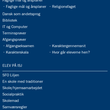
Faglige mål og årsplaner
33.4:
33.5:
Faglige mål og årsplaner
Religionsfaget
33.6:
Dansk som andetsprog
33.7:
Bibliotek
33.8:
IT og Computer
33.9:
Terminsprøver
33.10:
Afgangsprøver
33.11:
33.12:
Afgangseksamen
Karaktergennemsnit
33.13:
33.14:
Karakterskala
Hvor går eleverne hen?
34.0:
ELEV PÅ ISJ
34.1:
SFO Liljen
34.2:
En skole med traditioner
34.3:
Skole/hjemsamarbejdet
34.4:
Socialpraktik
34.5:
Skolemad
34.6:
Samværsregler