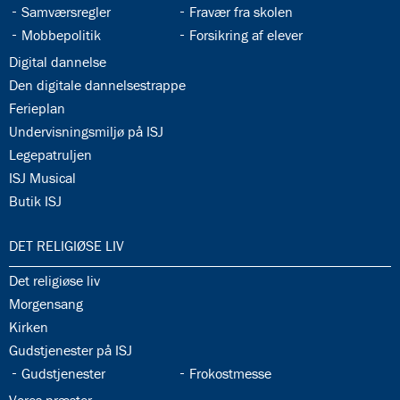
34.7:
34.8:
Samværsregler
Fravær fra skolen
34.9:
34.10:
Mobbepolitik
Forsikring af elever
34.11:
Digital dannelse
34.12:
Den digitale dannelsestrappe
34.13:
Ferieplan
34.14:
Undervisningsmiljø på ISJ
34.15:
Legepatruljen
34.16:
ISJ Musical
34.17:
Butik ISJ
35.0:
DET RELIGIØSE LIV
35.1:
Det religiøse liv
35.2:
Morgensang
35.3:
Kirken
35.4:
Gudstjenester på ISJ
35.5:
35.6:
Gudstjenester
Frokostmesse
35.7: