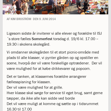
1.11:
10
days
of
giving
AF
KIM BROSTRÖM
DEN
9. JUNI 2014
1.12:
Let
it
Ligesom sidste år inviterer vi alle elever og forældre til ISJ
Grow
1.13:
´s store fælles
Move
Sommerfest
torsdag d. 19/6 kl. 17.00 –
19.30 i skolens skolegård.
it!
1.14:
Ucycle
Vi omdanner skolegården til et stort picnic-område med
We
plads til alle klasser, vi pynter gården op og opstiller en
cycle
scene, hvorpå der vil være forskellige optrædener. Der vil
Recycle
være mulighed for at købe drikkevarer og popcorn.
1.15:
Historie
Det er tanken, at klassernes forældre arrangerer
1.16:
Bombningen
fællesspisning for klassen.
af
Der vil være mulighed for at grille.
Institut
Hver klasse skal sørge for service til eget brug, samt gerne
Jeanne
tæpper, da ikke alle kan sidde ved borde
d’Arc
Det vil være muligt at komme og sætte op i tidsrummet
1.17:
Markering
16.30 til 17.00
af